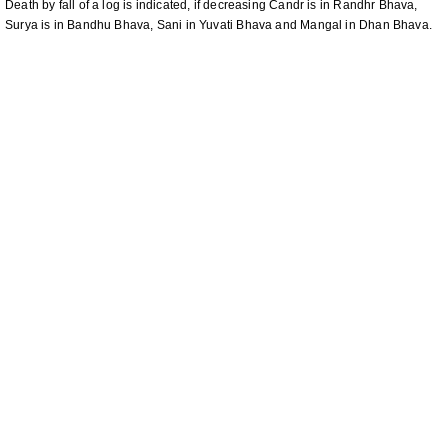
Death by fall of a log is indicated, if decreasing Candr is in Randhr Bhava,
Surya is in Bandhu Bhava, Sani in Yuvati Bhava and Mangal in Dhan Bhava.