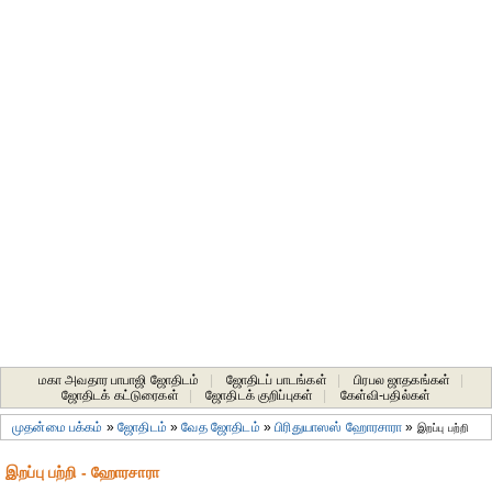
மகா அவதார பாபாஜி ஜோதிடம்
|
ஜோதிடப் பாடங்கள்
|
பிரபல ஜாதகங்கள்
|
ஜோதிடக் கட்டுரைகள்
|
ஜோதிடக் குறிப்புகள்
|
கேள்வி-பதில்கள்
முதன்மை பக்கம்
»
ஜோதிடம்
»
வேத ஜோதிடம்
»
பிரிதுயாஸஸ் ஹோரசாரா
»
இறப்பு பற்றி
இறப்பு பற்றி - ஹோரசாரா