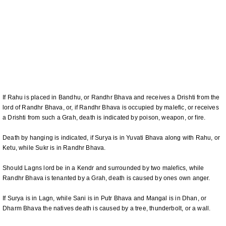
If Rahu is placed in Bandhu, or Randhr Bhava and receives a Drishti from the
lord of Randhr Bhava, or, if Randhr Bhava is occupied by malefic, or receives
a Drishti from such a Grah, death is indicated by poison, weapon, or fire.
Death by hanging is indicated, if Surya is in Yuvati Bhava along with Rahu, or
Ketu, while Sukr is in Randhr Bhava.
Should Lagns lord be in a Kendr and surrounded by two malefics, while
Randhr Bhava is tenanted by a Grah, death is caused by ones own anger.
If Surya is in Lagn, while Sani is in Putr Bhava and Mangal is in Dhan, or
Dharm Bhava the natives death is caused by a tree, thunderbolt, or a wall.