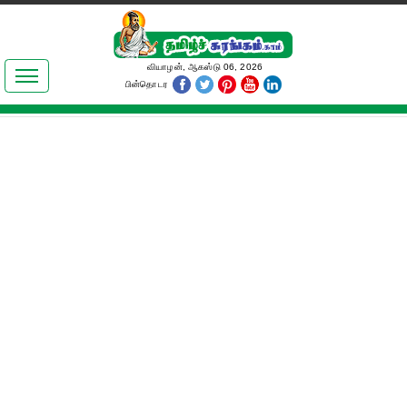
இலக்கியங்கள்
வியாழன், ஆகஸ்டு 06, 2026
பின்தொடர
தமிழ் உலகம்
அறிவியல்
பொதுஅறிவு
ஆன்மிகம்
ஜோதிடம்
மருத்துவம்
பெண்கள் பகுதி
நகைச்சுவை
கலையுலகம்