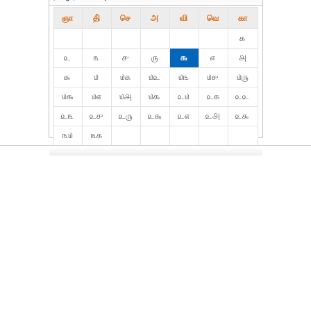
ஞா
தி்
செ
அ
வி
வெ
கா
௧
௨
௩
௪
௫
௬
௭
௮
௯
௰
௰௧
௰௨
௰௩
௰௪
௰௫
௰௬
௰௭
௰௮
௰௯
௨௰
௨௧
௨௨
௨௩
௨௪
௨௫
௨௬
௨௭
௨௮
௨௯
௩௰
௩௧