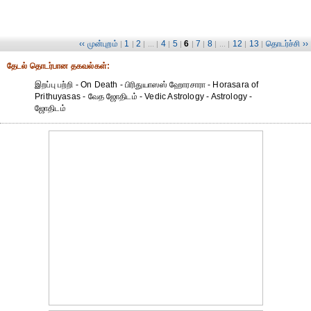
‹‹ முன்புறம்
1
2
4
5
6
7
8
12
13
தொடர்ச்சி ››
|
|
| ... |
|
|
|
|
| ... |
|
|
தேட‌ல் தொட‌ர்பான தகவ‌ல்க‌ள்:
இறப்பு பற்றி - On Death - பிரிதுயாஸஸ் ஹோரசாரா - Horasara of
Prithuyasas - வேத ஜோதிடம் - Vedic Astrology - Astrology -
ஜோதிடம்