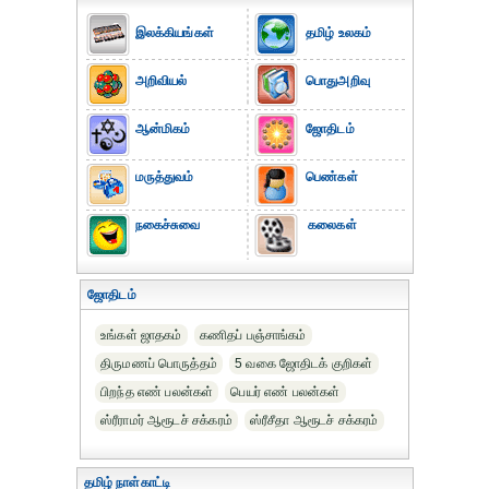
இலக்கியங்கள்
தமிழ் உலகம்
அறிவியல்
பொதுஅறிவு
ஆன்மிகம்
ஜோதிடம்
மருத்துவம்
பெண்கள்
நகைச்சுவை
கலைகள்
ஜோதிடம்
உங்கள் ஜாதகம்
கணிதப் பஞ்சாங்கம்
திருமணப் பொருத்தம்
5 வகை ஜோதிடக் குறிகள்
பிறந்த எண் பலன்கள்
பெயர் எண் பலன்கள்
ஸ்ரீராமர் ஆரூடச் சக்கரம்
ஸ்ரீசீதா ஆரூடச் சக்கரம்
தமிழ் நாள்காட்டி