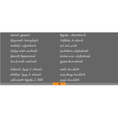
உங்கள் ஜாதகம்
ஜோதிட ப‌ரிகார‌ங்க‌ள்
திருமணப் பொருத்தம்
அதிர்ஷ்டக் கற்கள்
கணிதப் பஞ்சாங்கம்
நாட்காட்டிகள்
பிறந்த எண் பலன்கள்
நவக்கிரக மந்திரங்கள்
தினசரி ஹோரைகள்
செல்வ வள மந்திரங்கள்
பெயர் எண் பலன்கள்
ஜாதக யோகங்கள்
ஸ்ரீராமர் ஆரூடச் சக்கரம்
சனிப் பெயர்ச்சி
ஸ்ரீசீதா ஆரூடச் சக்கரம்
ராகு-கேது பெயர்ச்சி
புலிப்பாணி ஜோதிடம் 300
குருப் பெயர்ச்சி