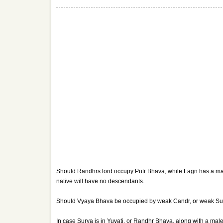
Should Randhrs lord occupy Putr Bhava, while Lagn has a male
native will have no descendants.
Should Vyaya Bhava be occupied by weak Candr, or weak Sur
In case Surya is in Yuvati, or Randhr Bhava, along with a male