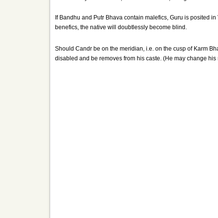
If Bandhu and Putr Bhava contain malefics, Guru is posited in 
benefics, the native will doubtlessly become blind.
Should Candr be on the meridian, i.e. on the cusp of Karm Bha
disabled and be removes from his caste. (He may change his r