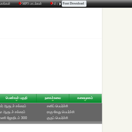
Font Download
தகங்கள்
MP3 பாடல்கள்
மின்னஞ்சல்
திரட்டி
உரையாடல்
பெண்கள் பகுதி
நகைச்சுவை
கலையுலகம்
ாமர் ஆரூடச் சக்கரம்
சனிப் பெயர்ச்சி
ீதா ஆரூடச் சக்கரம்
ராகு-கேது பெயர்ச்சி
்பாணி ஜோதிடம் 300
குருப் பெயர்ச்சி