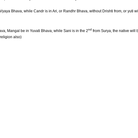
Vyaya Bhava, while Candr is in Ari, or Randhr Bhava, without Drishti from, or yuti wi
nd
va, Mangal be in Yuvati Bhava, while Sani is in the 2
from Surya, the native will 
eligion also)