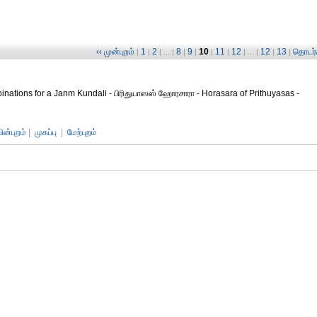
‹‹ முன்புறம்
1
2
8
9
10
11
12
12
13
தொடர்ச
|
|
| ... |
|
|
|
|
| ... |
|
|
inations for a Janm Kundali - பிரிதுயாஸஸ் ஹோரசாரா - Horasara of Prithuyasas -
பின்புறம்
|
முகப்பு
|
மேற்புறம்