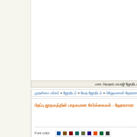
மகா அவதார பாபாஜி ஜோதிட
முதன்மை பக்கம்
»
ஜோதிடம்
»
வேத ஜோதிடம்
»
பிரிதுயாஸஸ் ஹோரச
பிறப்பு ஜாதகத்தின் பாதகமான சேர்க்கைகள் - ஹோரசாரா
Font color: