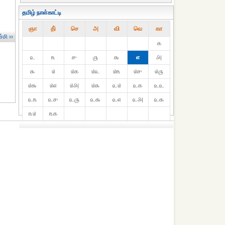
தமிழ் நாள்காட்டி
ஞா
தி்
செ
அ
வி
வெ
கா
்சி ››
௧
௨
௩
௪
௫
௬
௭
௮
௯
௰
௰௧
௰௨
௰௩
௰௪
௰௫
௰௬
௰௭
௰௮
௰௯
௨௰
௨௧
௨௨
௨௩
௨௪
௨௫
௨௬
௨௭
௨௮
௨௯
௩௰
௩௧