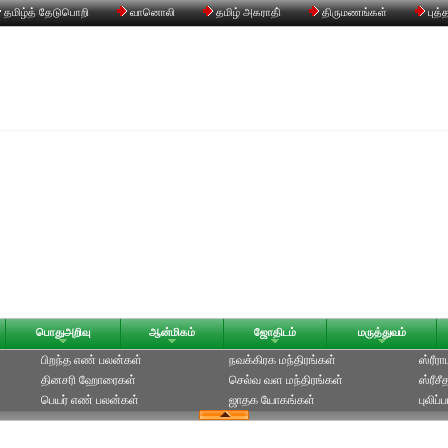
தமிழ்த் தேடுபொறி
வானொலி
தமிழ் அகராதி்
திருமணங்கள்
புத்
பொதுஅறிவு
ஆன்மிகம்
ஜோதிடம்
மருத்துவம்
பிறந்த எண் பலன்கள்
நவக்கிரக மந்திரங்கள்
ஸ்ரீர
தினசரி ஹோரைகள்
செல்வ வள மந்திரங்கள்
ஸ்ரீச
பெயர் எண் பலன்கள்
ஜாதக யோகங்கள்
புலிப