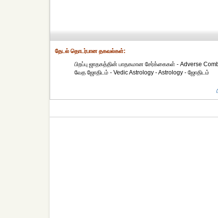
தேட‌ல் தொட‌ர்பான தகவ‌ல்க‌ள்:
பிறப்பு ஜாதகத்தின் பாதகமான சேர்க்கைகள் - Adverse Comb
வேத ஜோதிடம் - Vedic Astrology - Astrology - ஜோதிடம்