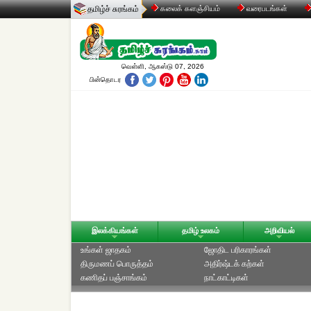
தமிழ்ச் சுரங்கம்
கலைக் களஞ்சியம்
வரைபடங்கள்
வெள்ளி, ஆகஸ்டு 07, 2026
பின்தொடர
இலக்கியங்கள்
தமிழ் உலகம்
அறிவியல்
உங்கள் ஜாதகம்
ஜோதிட ப‌ரிகார‌ங்க‌ள்
திருமணப் பொருத்தம்
அதிர்ஷ்டக் கற்கள்
கணிதப் பஞ்சாங்கம்
நாட்காட்டிகள்