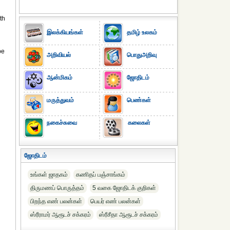
th
இலக்கியங்கள்
தமிழ் உலகம்
be
அறிவியல்
பொதுஅறிவு
ஆன்மிகம்
ஜோதிடம்
மருத்துவம்
பெண்கள்
நகைச்சுவை
கலைகள்
ஜோதிடம்
உங்கள் ஜாதகம்
கணிதப் பஞ்சாங்கம்
திருமணப் பொருத்தம்
5 வகை ஜோதிடக் குறிகள்
பிறந்த எண் பலன்கள்
பெயர் எண் பலன்கள்
ஸ்ரீராமர் ஆரூடச் சக்கரம்
ஸ்ரீசீதா ஆரூடச் சக்கரம்