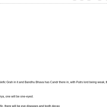
fic Grah in it and Bandhu Bhava has Candr there in, with Putrs lord being weak, 
ya, one will be one-eyed.
fic, there will be eye diseases and tooth decay.