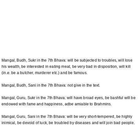
Mangal, Budh, Sukr in the 7th Bhava: will be subjected to troubles, will lose
his wealth, be interested in eating meat, be very bad in disposition, will kill
(in.e. be a butcher, murderer etc.) and be famous.
Mangal, Budh, Sani in the 7th Bhava: not give in the text.
Mangal, Guru, Sukr in the 7th Bhava: will have broad eyes, be bashful will be
endowed with fame and happiness, adbe amiable to Brahmins.
Mangal, Guru, Sani in the 7th Bhava: will be very short-tempered, be highly
inimical, be devoid of luck, be troubled by diseases and will join bad people.