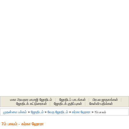
மகா அவதார பாபாஜி ஜோதிடம்
|
ஜோதிடப் பாடங்கள்
|
பிரபல ஜாதகங்கள்
|
ஜோதிடக் கட்டுரைகள்
|
ஜோதிடக் குறிப்புகள்
|
கேள்வி-பதில்கள்
முதன்மை பக்கம்
»
ஜோதிடம்
»
வேத ஜோதிடம்
»
கர்கா ஹோரா
»
7ம் பாவம்
7ம் பாவம் - கர்கா ஹோரா