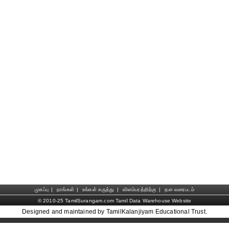
முகப்பு
|
நாங்கள்
|
உங்கள் கருத்து
|
விளம்பரத்திற்கு
|
தள வரைபடம்
© 2010-25 TamilSurangam.com Tamil Data Warehouse Website
Designed and maintained by TamilKalanjiyam Educational Trust.