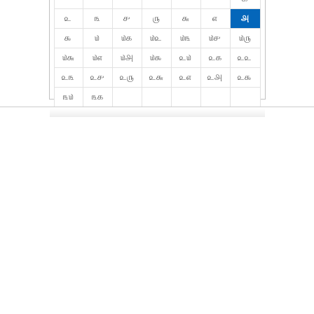
௨
௩
௪
௫
௬
௭
௮
௯
௰
௰௧
௰௨
௰௩
௰௪
௰௫
௰௬
௰௭
௰௮
௰௯
௨௰
௨௧
௨௨
௨௩
௨௪
௨௫
௨௬
௨௭
௨௮
௨௯
௩௰
௩௧