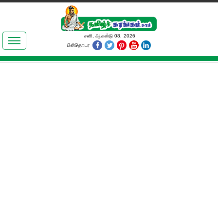
இலக்கியங்கள்
சனி, ஆகஸ்டு 08, 2026
பின்தொடர
தமிழ் உலகம்
அறிவியல்
பொதுஅறிவு
ஆன்மிகம்
ஜோதிடம்
மருத்துவம்
பெண்கள் பகுதி
நகைச்சுவை
கலையுலகம்