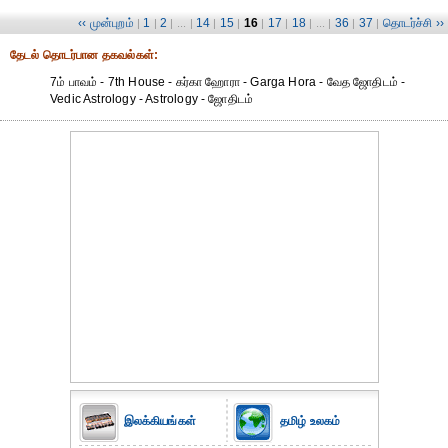
‹‹ முன்புறம்
1
2
14
15
16
17
18
36
37
தொடர்ச்சி ››
|
|
| ... |
|
|
|
|
| ... |
|
|
தேட‌ல் தொட‌ர்பான தகவ‌ல்க‌ள்:
7ம் பாவம் - 7th House - கர்கா ஹோரா - Garga Hora - வேத ஜோதிடம் -
Vedic Astrology - Astrology - ஜோதிடம்
இலக்கியங்கள்
தமிழ் உலகம்