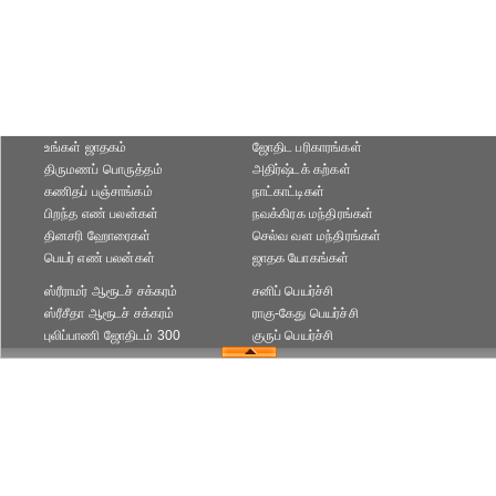
உங்கள் ஜாதகம்
ஜோதிட ப‌ரிகார‌ங்க‌ள்
திருமணப் பொருத்தம்
அதிர்ஷ்டக் கற்கள்
கணிதப் பஞ்சாங்கம்
நாட்காட்டிகள்
பிறந்த எண் பலன்கள்
நவக்கிரக மந்திரங்கள்
தினசரி ஹோரைகள்
செல்வ வள மந்திரங்கள்
பெயர் எண் பலன்கள்
ஜாதக யோகங்கள்
ஸ்ரீராமர் ஆரூடச் சக்கரம்
சனிப் பெயர்ச்சி
ஸ்ரீசீதா ஆரூடச் சக்கரம்
ராகு-கேது பெயர்ச்சி
புலிப்பாணி ஜோதிடம் 300
குருப் பெயர்ச்சி