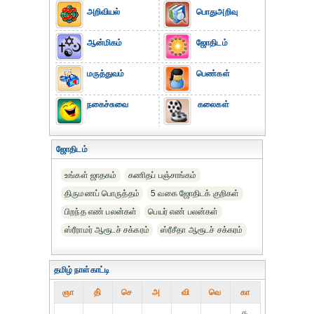
அறிவியல்
பொதுஅறிவு
ஆன்மிகம்
ஜோதிடம்
மருத்துவம்
பெண்கள்
நகைச்சுவை
கலைகள்
ஜோதிடம்
உங்கள் ஜாதகம்
கணிதப் பஞ்சாங்கம்
திருமணப் பொருத்தம்
5 வகை ஜோதிடக் குறிகள்
பிறந்த எண் பலன்கள்
பெயர் எண் பலன்கள்
ஸ்ரீராமர் ஆரூடச் சக்கரம்
ஸ்ரீசீதா ஆரூடச் சக்கரம்
தமிழ் நாள்காட்டி
ஞா
தி்
செ
அ
வி
வெ
கா
௧