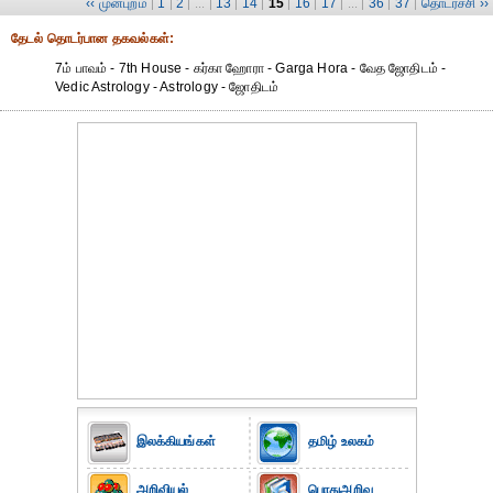
‹‹ முன்புறம்
1
2
13
14
15
16
17
36
37
தொடர்ச்சி ››
|
|
| ... |
|
|
|
|
| ... |
|
|
தேட‌ல் தொட‌ர்பான தகவ‌ல்க‌ள்:
7ம் பாவம் - 7th House - கர்கா ஹோரா - Garga Hora - வேத ஜோதிடம் -
Vedic Astrology - Astrology - ஜோதிடம்
இலக்கியங்கள்
தமிழ் உலகம்
அறிவியல்
பொதுஅறிவு