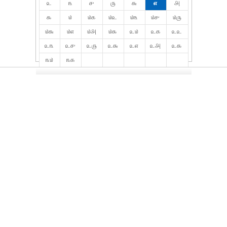
௨
௩
௪
௫
௬
௭
௮
௯
௰
௰௧
௰௨
௰௩
௰௪
௰௫
௰௬
௰௭
௰௮
௰௯
௨௰
௨௧
௨௨
௨௩
௨௪
௨௫
௨௬
௨௭
௨௮
௨௯
௩௰
௩௧