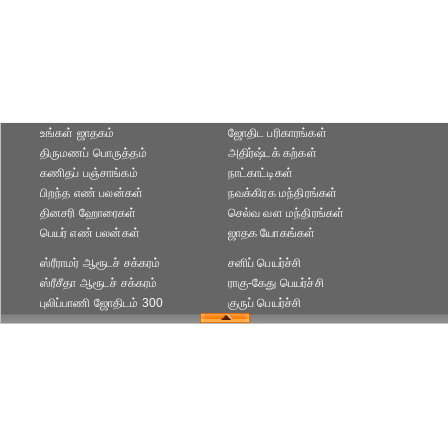
உங்கள் ஜாதகம்
ஜோதிட ப‌ரிகார‌ங்க‌ள்
திருமணப் பொருத்தம்
அதிர்ஷ்டக் கற்கள்
கணிதப் பஞ்சாங்கம்
நாட்காட்டிகள்
பிறந்த எண் பலன்கள்
நவக்கிரக மந்திரங்கள்
தினசரி ஹோரைகள்
செல்வ வள மந்திரங்கள்
பெயர் எண் பலன்கள்
ஜாதக யோகங்கள்
ஸ்ரீராமர் ஆரூடச் சக்கரம்
சனிப் பெயர்ச்சி
ஸ்ரீசீதா ஆரூடச் சக்கரம்
ராகு-கேது பெயர்ச்சி
புலிப்பாணி ஜோதிடம் 300
குருப் பெயர்ச்சி