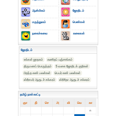
ஆன்மிகம்
ஜோதிடம்
மருத்துவம்
பெண்கள்
நகைச்சுவை
கலைகள்
ஜோதிடம்
உங்கள் ஜாதகம்
கணிதப் பஞ்சாங்கம்
திருமணப் பொருத்தம்
5 வகை ஜோதிடக் குறிகள்
பிறந்த எண் பலன்கள்
பெயர் எண் பலன்கள்
ஸ்ரீராமர் ஆரூடச் சக்கரம்
ஸ்ரீசீதா ஆரூடச் சக்கரம்
தமிழ் நாள்காட்டி
ஞா
தி்
செ
அ
வி
வெ
கா
௧