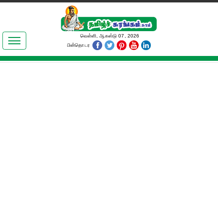
இலக்கியங்கள்
வெள்ளி, ஆகஸ்டு 07, 2026
பின்தொடர
தமிழ் உலகம்
அறிவியல்
பொதுஅறிவு
ஆன்மிகம்
ஜோதிடம்
மருத்துவம்
பெண்கள் பகுதி
நகைச்சுவை
கலையுலகம்