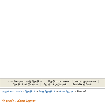
மகா அவதார பாபாஜி ஜோதிடம்
|
ஜோதிடப் பாடங்கள்
|
பிரபல ஜாதகங்கள்
|
ஜோதிடக் கட்டுரைகள்
|
ஜோதிடக் குறிப்புகள்
|
கேள்வி-பதில்கள்
முதன்மை பக்கம்
»
ஜோதிடம்
»
வேத ஜோதிடம்
»
கர்கா ஹோரா
»
7ம் பாவம்
7ம் பாவம் - கர்கா ஹோரா