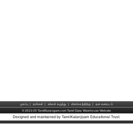
முகப்பு
|
நாங்கள்
|
உங்கள் கருத்து
|
விளம்பரத்திற்கு
|
தள வரைபடம்
© 2010-25 TamilSurangam.com Tamil Data Warehouse Website
Designed and maintained by TamilKalanjiyam Educational Trust.