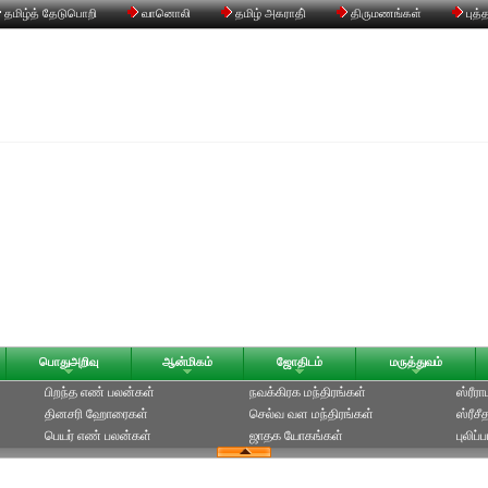
தமிழ்த் தேடுபொறி
வானொலி
தமிழ் அகராதி்
திருமணங்கள்
புத்
பொதுஅறிவு
ஆன்மிகம்
ஜோதிடம்
மருத்துவம்
பிறந்த எண் பலன்கள்
நவக்கிரக மந்திரங்கள்
ஸ்ரீர
தினசரி ஹோரைகள்
செல்வ வள மந்திரங்கள்
ஸ்ரீச
பெயர் எண் பலன்கள்
ஜாதக யோகங்கள்
புலிப