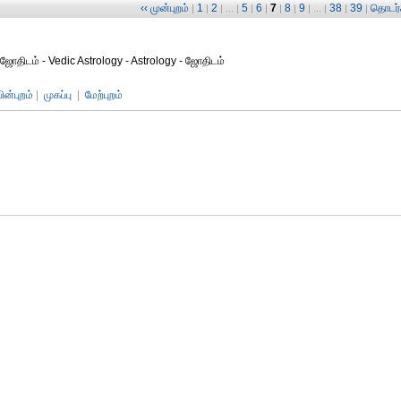
‹‹ முன்புறம்
1
2
5
6
7
8
9
38
39
தொடர்ச
|
|
| ... |
|
|
|
|
| ... |
|
|
ஜோதிடம் - Vedic Astrology - Astrology - ஜோதிடம்
பின்புறம்
|
முகப்பு
|
மேற்புறம்