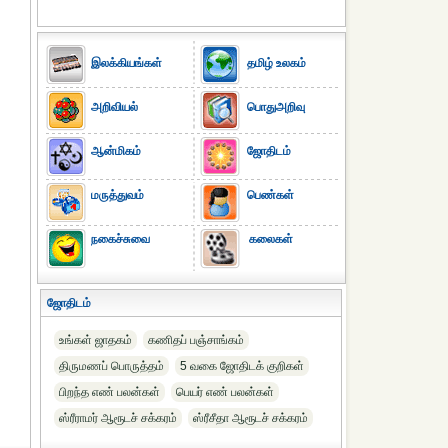
இலக்கியங்கள்
தமிழ் உலகம்
அறிவியல்
பொதுஅறிவு
ஆன்மிகம்
ஜோதிடம்
மருத்துவம்
பெண்கள்
நகைச்சுவை
கலைகள்
ஜோதிடம்
உங்கள் ஜாதகம்
கணிதப் பஞ்சாங்கம்
திருமணப் பொருத்தம்
5 வகை ஜோதிடக் குறிகள்
பிறந்த எண் பலன்கள்
பெயர் எண் பலன்கள்
ஸ்ரீராமர் ஆரூடச் சக்கரம்
ஸ்ரீசீதா ஆரூடச் சக்கரம்