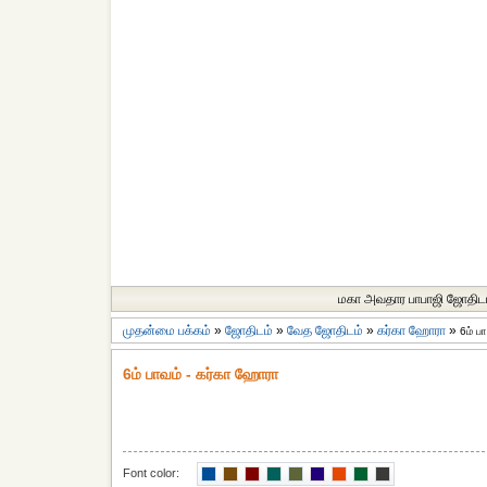
மகா அவதார பாபாஜி ஜோதிட
முதன்மை பக்கம்
»
ஜோதிடம்
»
வேத ஜோதிடம்
»
கர்கா ஹோரா
»
6ம் ப
6ம் பாவம் - கர்கா ஹோரா
Font color: