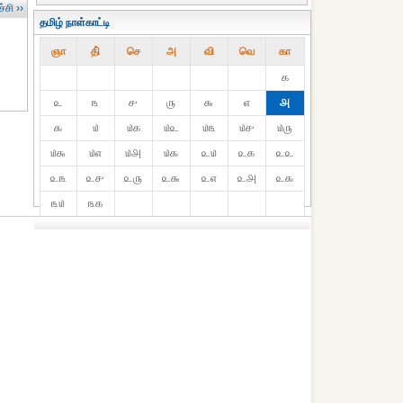
்சி ››
தமிழ் நாள்காட்டி
ஞா
தி்
செ
அ
வி
வெ
கா
௧
௨
௩
௪
௫
௬
௭
௮
௯
௰
௰௧
௰௨
௰௩
௰௪
௰௫
௰௬
௰௭
௰௮
௰௯
௨௰
௨௧
௨௨
௨௩
௨௪
௨௫
௨௬
௨௭
௨௮
௨௯
௩௰
௩௧