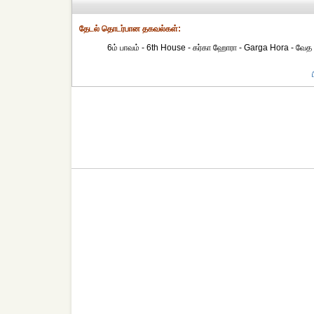
தேட‌ல் தொட‌ர்பான தகவ‌ல்க‌ள்:
6ம் பாவம் - 6th House - கர்கா ஹோரா - Garga Hora - வேத 