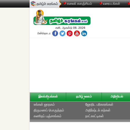
தமிழ்ச் சுரங்கம்
கலைக் களஞ்சியம்
வரைபடங்கள்
சனி, ஆகஸ்டு 08, 2026
பின்தொடர
இலக்கியங்கள்
தமிழ் உலகம்
அறிவியல்
உங்கள் ஜாதகம்
ஜோதிட ப‌ரிகார‌ங்க‌ள்
திருமணப் பொருத்தம்
அதிர்ஷ்டக் கற்கள்
கணிதப் பஞ்சாங்கம்
நாட்காட்டிகள்