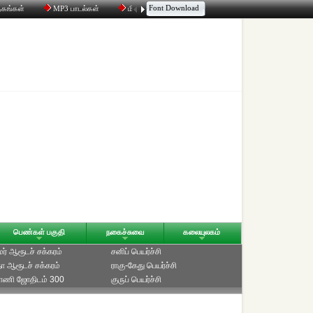
Font Download
தகங்கள்
MP3 பாடல்கள்
மின்னஞ்சல்
திரட்டி
உரையாடல்
பெண்கள் பகுதி
நகைச்சுவை
கலையுலகம்
ாமர் ஆரூடச் சக்கரம்
சனிப் பெயர்ச்சி
ீதா ஆரூடச் சக்கரம்
ராகு-கேது பெயர்ச்சி
்பாணி ஜோதிடம் 300
குருப் பெயர்ச்சி