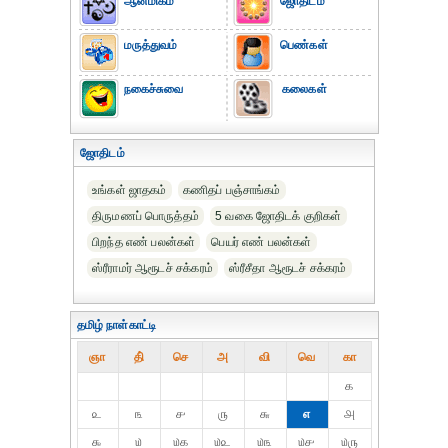
ஆன்மிகம்
ஜோதிடம்
மருத்துவம்
பெண்கள்
நகைச்சுவை
கலைகள்
ஜோதிடம்
உங்கள் ஜாதகம்
கணிதப் பஞ்சாங்கம்
திருமணப் பொருத்தம்
5 வகை ஜோதிடக் குறிகள்
பிறந்த எண் பலன்கள்
பெயர் எண் பலன்கள்
ஸ்ரீராமர் ஆரூடச் சக்கரம்
ஸ்ரீசீதா ஆரூடச் சக்கரம்
தமிழ் நாள்காட்டி
ஞா
தி்
செ
அ
வி
வெ
கா
௧
௨
௩
௪
௫
௬
௭
௮
௯
௰
௰௧
௰௨
௰௩
௰௪
௰௫