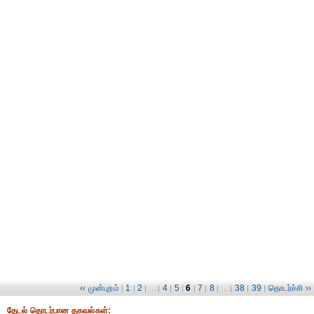
‹‹ முன்புறம்
1
2
4
5
6
7
8
38
39
தொடர்ச்சி ››
|
|
| ... |
|
|
|
|
| ... |
|
|
தேட‌ல் தொட‌ர்பான தகவ‌ல்க‌ள்: