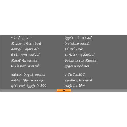
உங்கள் ஜாதகம்
ஜோதிட ப‌ரிகார‌ங்க‌ள்
திருமணப் பொருத்தம்
அதிர்ஷ்டக் கற்கள்
கணிதப் பஞ்சாங்கம்
நாட்காட்டிகள்
பிறந்த எண் பலன்கள்
நவக்கிரக மந்திரங்கள்
தினசரி ஹோரைகள்
செல்வ வள மந்திரங்கள்
பெயர் எண் பலன்கள்
ஜாதக யோகங்கள்
ஸ்ரீராமர் ஆரூடச் சக்கரம்
சனிப் பெயர்ச்சி
ஸ்ரீசீதா ஆரூடச் சக்கரம்
ராகு-கேது பெயர்ச்சி
புலிப்பாணி ஜோதிடம் 300
குருப் பெயர்ச்சி