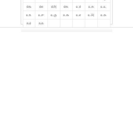
௰௬
௰௭
௰௮
௰௯
௨௰
௨௧
௨௨
௨௩
௨௪
௨௫
௨௬
௨௭
௨௮
௨௯
௩௰
௩௧