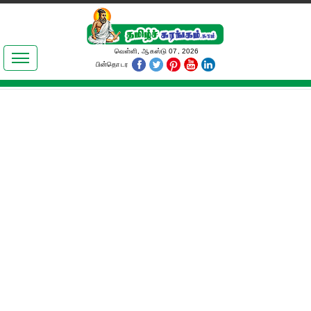
இலக்கியங்கள்
வெள்ளி, ஆகஸ்டு 07, 2026
பின்தொடர
தமிழ் உலகம்
அறிவியல்
பொதுஅறிவு
ஆன்மிகம்
ஜோதிடம்
மருத்துவம்
பெண்கள் பகுதி
நகைச்சுவை
கலையுலகம்