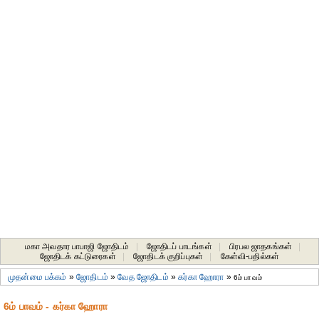
மகா அவதார பாபாஜி ஜோதிடம்
|
ஜோதிடப் பாடங்கள்
|
பிரபல ஜாதகங்கள்
|
ஜோதிடக் கட்டுரைகள்
|
ஜோதிடக் குறிப்புகள்
|
கேள்வி-பதில்கள்
முதன்மை பக்கம்
»
ஜோதிடம்
»
வேத ஜோதிடம்
»
கர்கா ஹோரா
»
6ம் பாவம்
6ம் பாவம் - கர்கா ஹோரா