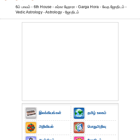
6ம் பாவம் - 6th House - கர்கா ஹோரா - Garga Hora - வேத ஜோதிடம் -
Vedic Astrology - Astrology - ஜோதிடம்
இலக்கியங்கள்
தமிழ் உலகம்
அறிவியல்
பொதுஅறிவு