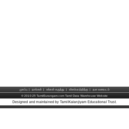
முகப்பு
|
நாங்கள்
|
உங்கள் கருத்து
|
விளம்பரத்திற்கு
|
தள வரைபடம்
© 2010-25 TamilSurangam.com Tamil Data Warehouse Website
Designed and maintained by TamilKalanjiyam Educational Trust.