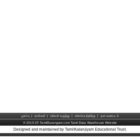
முகப்பு
|
நாங்கள்
|
உங்கள் கருத்து
|
விளம்பரத்திற்கு
|
தள வரைபடம்
© 2010-25 TamilSurangam.com Tamil Data Warehouse Website
Designed and maintained by TamilKalanjiyam Educational Trust.