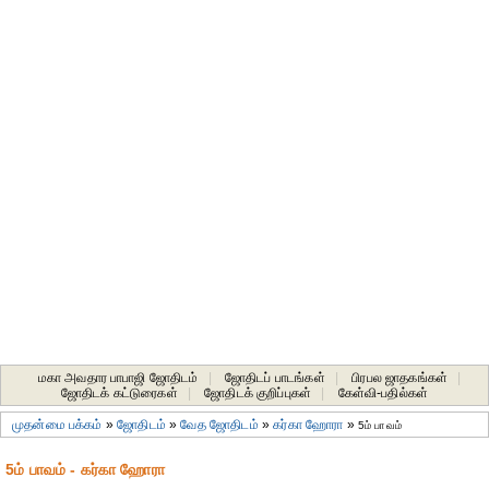
மகா அவதார பாபாஜி ஜோதிடம்
|
ஜோதிடப் பாடங்கள்
|
பிரபல ஜாதகங்கள்
|
ஜோதிடக் கட்டுரைகள்
|
ஜோதிடக் குறிப்புகள்
|
கேள்வி-பதில்கள்
முதன்மை பக்கம்
»
ஜோதிடம்
»
வேத ஜோதிடம்
»
கர்கா ஹோரா
»
5ம் பாவம்
5ம் பாவம் - கர்கா ஹோரா