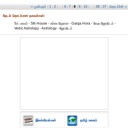
‹‹ முன்புறம்
1
2
6
7
8
9
10
36
37
தொடர்ச்சி ››
|
|
| ... |
|
|
|
|
| ... |
|
|
தேட‌ல் தொட‌ர்பான தகவ‌ல்க‌ள்:
5ம் பாவம் - 5th House - கர்கா ஹோரா - Garga Hora - வேத ஜோதிடம் -
Vedic Astrology - Astrology - ஜோதிடம்
இலக்கியங்கள்
தமிழ் உலகம்