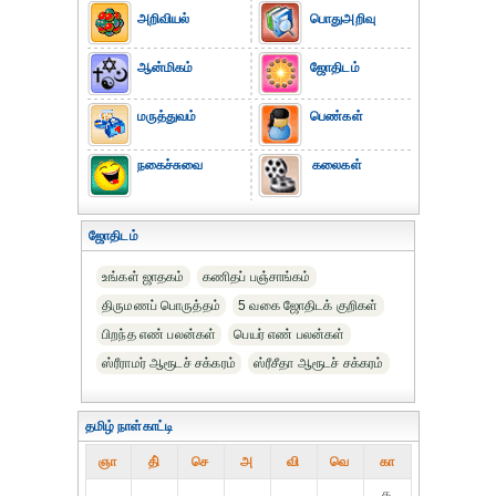
அறிவியல்
பொதுஅறிவு
ஆன்மிகம்
ஜோதிடம்
மருத்துவம்
பெண்கள்
நகைச்சுவை
கலைகள்
ஜோதிடம்
உங்கள் ஜாதகம்
கணிதப் பஞ்சாங்கம்
திருமணப் பொருத்தம்
5 வகை ஜோதிடக் குறிகள்
பிறந்த எண் பலன்கள்
பெயர் எண் பலன்கள்
ஸ்ரீராமர் ஆரூடச் சக்கரம்
ஸ்ரீசீதா ஆரூடச் சக்கரம்
தமிழ் நாள்காட்டி
ஞா
தி்
செ
அ
வி
வெ
கா
௧