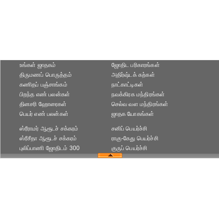
உங்கள் ஜாதகம்
ஜோதிட ப‌ரிகார‌ங்க‌ள்
திருமணப் பொருத்தம்
அதிர்ஷ்டக் கற்கள்
கணிதப் பஞ்சாங்கம்
நாட்காட்டிகள்
பிறந்த எண் பலன்கள்
நவக்கிரக மந்திரங்கள்
தினசரி ஹோரைகள்
செல்வ வள மந்திரங்கள்
பெயர் எண் பலன்கள்
ஜாதக யோகங்கள்
ஸ்ரீராமர் ஆரூடச் சக்கரம்
சனிப் பெயர்ச்சி
ஸ்ரீசீதா ஆரூடச் சக்கரம்
ராகு-கேது பெயர்ச்சி
புலிப்பாணி ஜோதிடம் 300
குருப் பெயர்ச்சி