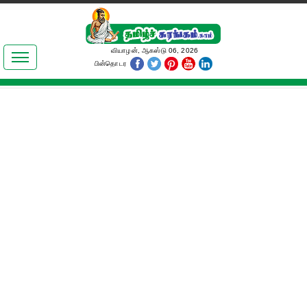
இலக்கியங்கள்
வியாழன், ஆகஸ்டு 06, 2026
பின்தொடர
தமிழ் உலகம்
அறிவியல்
பொதுஅறிவு
ஆன்மிகம்
ஜோதிடம்
மருத்துவம்
பெண்கள் பகுதி
நகைச்சுவை
கலையுலகம்