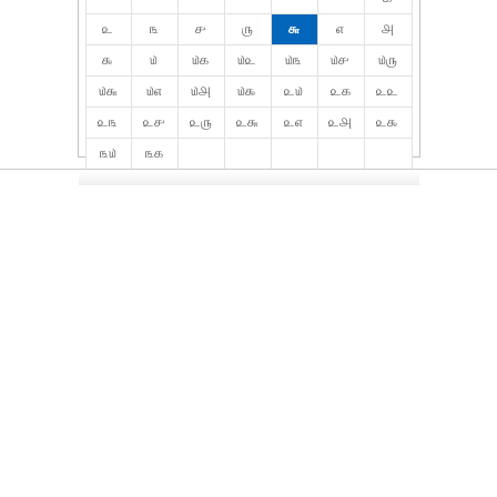
௨
௩
௪
௫
௬
௭
௮
௯
௰
௰௧
௰௨
௰௩
௰௪
௰௫
௰௬
௰௭
௰௮
௰௯
௨௰
௨௧
௨௨
௨௩
௨௪
௨௫
௨௬
௨௭
௨௮
௨௯
௩௰
௩௧