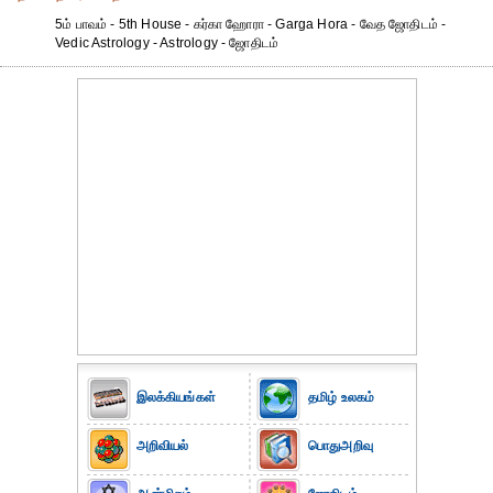
5ம் பாவம் - 5th House - கர்கா ஹோரா - Garga Hora - வேத ஜோதிடம் -
Vedic Astrology - Astrology - ஜோதிடம்
இலக்கியங்கள்
தமிழ் உலகம்
அறிவியல்
பொதுஅறிவு