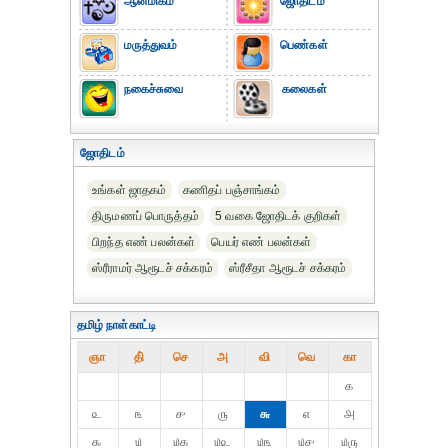
ஆன்மிகம்
ஜோதிடம்
மருத்துவம்
பெண்கள்
நகைச்சுவை
கலைகள்
ஜோதிடம்
உங்கள் ஜாதகம்
கணிதப் பஞ்சாங்கம்
திருமணப் பொருத்தம்
5 வகை ஜோதிடக் குறிகள்
பிறந்த எண் பலன்கள்
பெயர் எண் பலன்கள்
ஸ்ரீராமர் ஆரூடச் சக்கரம்
ஸ்ரீசீதா ஆரூடச் சக்கரம்
தமிழ் நாள்காட்டி
ஞா
தி்
செ
அ
வி
வெ
கா
௧
௨
௩
௪
௫
௬
௭
௮
௯
௰
௰௧
௰௨
௰௩
௰௪
௰௫