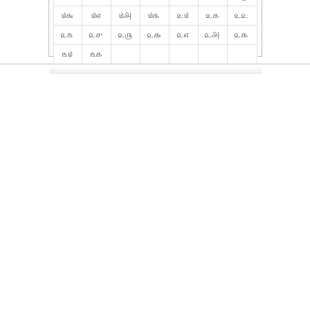
௰௬
௰௭
௰௮
௰௯
௨௰
௨௧
௨௨
௨௩
௨௪
௨௫
௨௬
௨௭
௨௮
௨௯
௩௰
௩௧