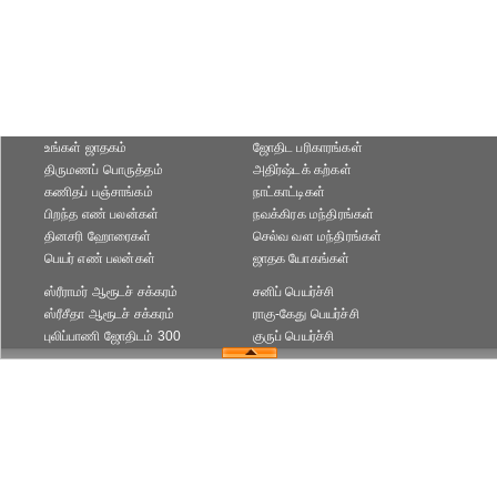
உங்கள் ஜாதகம்
ஜோதிட ப‌ரிகார‌ங்க‌ள்
திருமணப் பொருத்தம்
அதிர்ஷ்டக் கற்கள்
கணிதப் பஞ்சாங்கம்
நாட்காட்டிகள்
பிறந்த எண் பலன்கள்
நவக்கிரக மந்திரங்கள்
தினசரி ஹோரைகள்
செல்வ வள மந்திரங்கள்
பெயர் எண் பலன்கள்
ஜாதக யோகங்கள்
ஸ்ரீராமர் ஆரூடச் சக்கரம்
சனிப் பெயர்ச்சி
ஸ்ரீசீதா ஆரூடச் சக்கரம்
ராகு-கேது பெயர்ச்சி
புலிப்பாணி ஜோதிடம் 300
குருப் பெயர்ச்சி