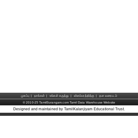
முகப்பு
|
நாங்கள்
|
உங்கள் கருத்து
|
விளம்பரத்திற்கு
|
தள வரைபடம்
© 2010-25 TamilSurangam.com Tamil Data Warehouse Website
Designed and maintained by TamilKalanjiyam Educational Trust.