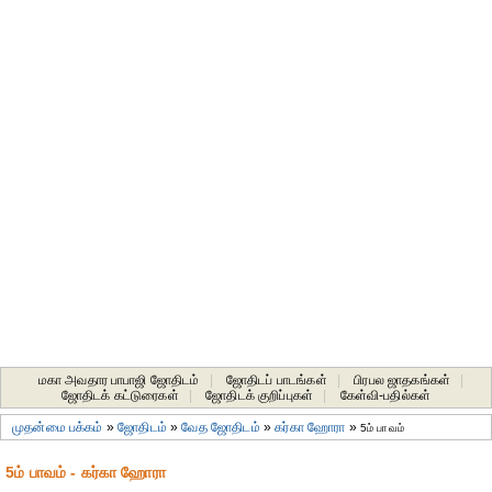
மகா அவதார பாபாஜி ஜோதிடம்
|
ஜோதிடப் பாடங்கள்
|
பிரபல ஜாதகங்கள்
|
ஜோதிடக் கட்டுரைகள்
|
ஜோதிடக் குறிப்புகள்
|
கேள்வி-பதில்கள்
முதன்மை பக்கம்
»
ஜோதிடம்
»
வேத ஜோதிடம்
»
கர்கா ஹோரா
»
5ம் பாவம்
5ம் பாவம் - கர்கா ஹோரா