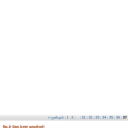
‹‹ முன்புறம்
1
2
31
32
33
34
35
36
37
|
|
| ... |
|
|
|
|
|
|
தேட‌ல் தொட‌ர்பான தகவ‌ல்க‌ள்: