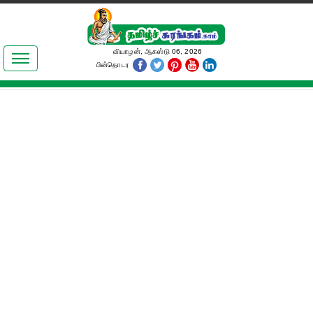
இலக்கியங்கள்
வியாழன், ஆகஸ்டு 06, 2026
பின்தொடர
தமிழ் உலகம்
அறிவியல்
பொதுஅறிவு
ஆன்மிகம்
ஜோதிடம்
மருத்துவம்
பெண்கள் பகுதி
நகைச்சுவை
கலையுலகம்