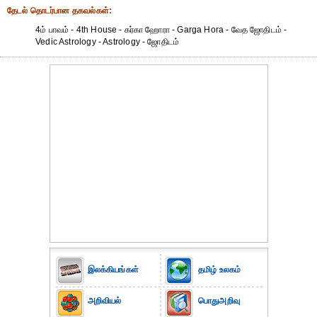
தேட‌ல் தொட‌ர்பான தகவ‌ல்க‌ள்:
4ம் பாவம் - 4th House - கர்கா ஹோரா - Garga Hora - வேத ஜோதிடம் -
Vedic Astrology - Astrology - ஜோதிடம்
இலக்கியங்கள்
தமிழ் உலகம்
அறிவியல்
பொதுஅறிவு