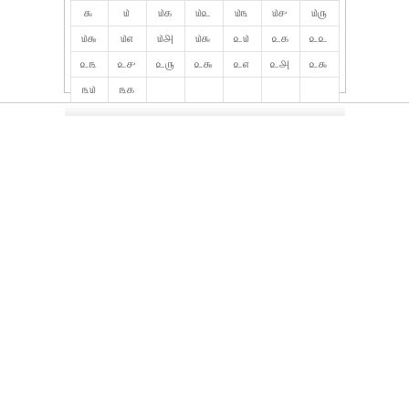
௯
௰
௰௧
௰௨
௰௩
௰௪
௰௫
௰௬
௰௭
௰௮
௰௯
௨௰
௨௧
௨௨
௨௩
௨௪
௨௫
௨௬
௨௭
௨௮
௨௯
௩௰
௩௧