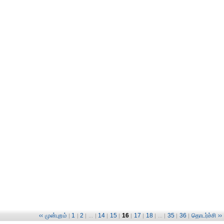
‹‹ முன்புறம்
1
2
14
15
16
17
18
35
36
தொடர்ச்சி ››
|
|
| ... |
|
|
|
|
| ... |
|
|