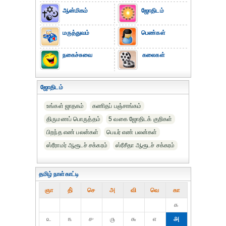
ஆன்மிகம்
ஜோதிடம்
மருத்துவம்
பெண்கள்
நகைச்சுவை
கலைகள்
ஜோதிடம்
உங்கள் ஜாதகம்
கணிதப் பஞ்சாங்கம்
திருமணப் பொருத்தம்
5 வகை ஜோதிடக் குறிகள்
பிறந்த எண் பலன்கள்
பெயர் எண் பலன்கள்
ஸ்ரீராமர் ஆரூடச் சக்கரம்
ஸ்ரீசீதா ஆரூடச் சக்கரம்
தமிழ் நாள்காட்டி
ஞா
தி்
செ
அ
வி
வெ
கா
௧
௨
௩
௪
௫
௬
௭
௮