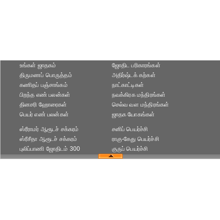
உங்கள் ஜாதகம்
ஜோதிட ப‌ரிகார‌ங்க‌ள்
திருமணப் பொருத்தம்
அதிர்ஷ்டக் கற்கள்
கணிதப் பஞ்சாங்கம்
நாட்காட்டிகள்
பிறந்த எண் பலன்கள்
நவக்கிரக மந்திரங்கள்
தினசரி ஹோரைகள்
செல்வ வள மந்திரங்கள்
பெயர் எண் பலன்கள்
ஜாதக யோகங்கள்
ஸ்ரீராமர் ஆரூடச் சக்கரம்
சனிப் பெயர்ச்சி
ஸ்ரீசீதா ஆரூடச் சக்கரம்
ராகு-கேது பெயர்ச்சி
புலிப்பாணி ஜோதிடம் 300
குருப் பெயர்ச்சி