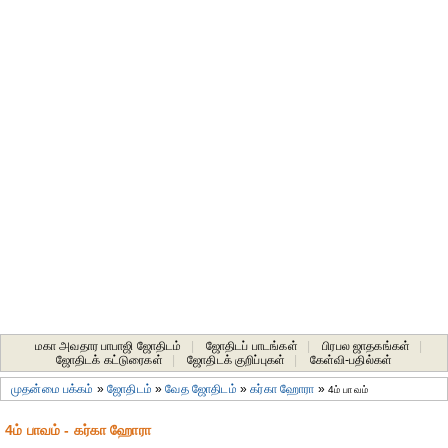
மகா அவதார பாபாஜி ஜோதிடம்
|
ஜோதிடப் பாடங்கள்
|
பிரபல ஜாதகங்கள்
|
ஜோதிடக் கட்டுரைகள்
|
ஜோதிடக் குறிப்புகள்
|
கேள்வி-பதில்கள்
முதன்மை பக்கம்
»
ஜோதிடம்
»
வேத ஜோதிடம்
»
கர்கா ஹோரா
»
4ம் பாவம்
4ம் பாவம் - கர்கா ஹோரா