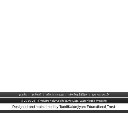
முகப்பு
|
நாங்கள்
|
உங்கள் கருத்து
|
விளம்பரத்திற்கு
|
தள வரைபடம்
© 2010-25 TamilSurangam.com Tamil Data Warehouse Website
Designed and maintained by TamilKalanjiyam Educational Trust.