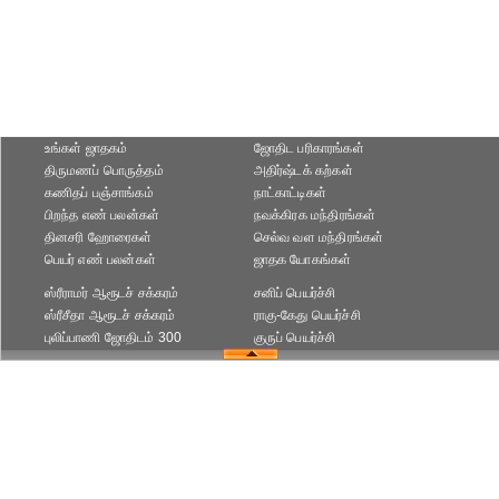
உங்கள் ஜாதகம்
ஜோதிட ப‌ரிகார‌ங்க‌ள்
திருமணப் பொருத்தம்
அதிர்ஷ்டக் கற்கள்
கணிதப் பஞ்சாங்கம்
நாட்காட்டிகள்
பிறந்த எண் பலன்கள்
நவக்கிரக மந்திரங்கள்
தினசரி ஹோரைகள்
செல்வ வள மந்திரங்கள்
பெயர் எண் பலன்கள்
ஜாதக யோகங்கள்
ஸ்ரீராமர் ஆரூடச் சக்கரம்
சனிப் பெயர்ச்சி
ஸ்ரீசீதா ஆரூடச் சக்கரம்
ராகு-கேது பெயர்ச்சி
புலிப்பாணி ஜோதிடம் 300
குருப் பெயர்ச்சி