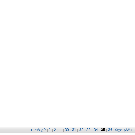
‹‹ முன்புறம்
1
2
30
31
32
33
34
35
36
தொடர்ச்சி ››
|
|
| ... |
|
|
|
|
|
|
|