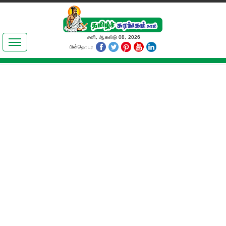
இலக்கியங்கள்
சனி, ஆகஸ்டு 08, 2026
பின்தொடர
தமிழ் உலகம்
அறிவியல்
பொதுஅறிவு
ஆன்மிகம்
ஜோதிடம்
மருத்துவம்
பெண்கள் பகுதி
நகைச்சுவை
கலையுலகம்