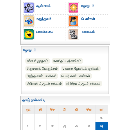
ஆன்மிகம்
ஜோதிடம்
மருத்துவம்
பெண்கள்
நகைச்சுவை
கலைகள்
ஜோதிடம்
உங்கள் ஜாதகம்
கணிதப் பஞ்சாங்கம்
திருமணப் பொருத்தம்
5 வகை ஜோதிடக் குறிகள்
பிறந்த எண் பலன்கள்
பெயர் எண் பலன்கள்
ஸ்ரீராமர் ஆரூடச் சக்கரம்
ஸ்ரீசீதா ஆரூடச் சக்கரம்
தமிழ் நாள்காட்டி
ஞா
தி்
செ
அ
வி
வெ
கா
௧
௨
௩
௪
௫
௬
௭
௮