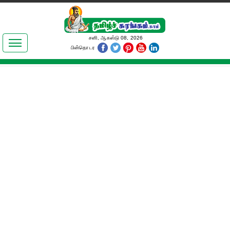
இலக்கியங்கள்
சனி, ஆகஸ்டு 08, 2026
பின்தொடர
தமிழ் உலகம்
அறிவியல்
பொதுஅறிவு
ஆன்மிகம்
ஜோதிடம்
மருத்துவம்
பெண்கள் பகுதி
நகைச்சுவை
கலையுலகம்