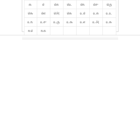
௯
௰
௰௧
௰௨
௰௩
௰௪
௰௫
௰௬
௰௭
௰௮
௰௯
௨௰
௨௧
௨௨
௨௩
௨௪
௨௫
௨௬
௨௭
௨௮
௨௯
௩௰
௩௧