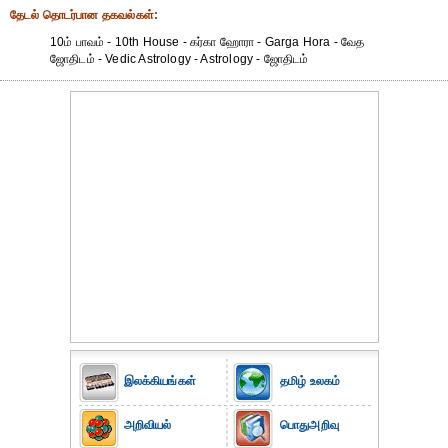
தேட‌ல் தொட‌ர்பான தகவ‌ல்க‌ள்:
10ம் பாவம் - 10th House - கர்கா ஹோரா - Garga Hora - வேத
ஜோதிடம் - Vedic Astrology - Astrology - ஜோதிடம்
இலக்கியங்கள்
தமிழ் உலகம்
அறிவியல்
பொதுஅறிவு