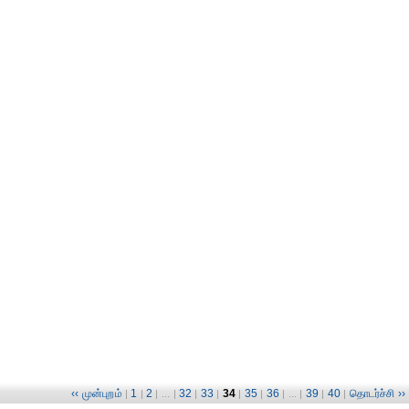
‹‹ முன்புறம்
1
2
32
33
34
35
36
39
40
தொடர்ச்சி ››
|
|
| ... |
|
|
|
|
| ... |
|
|