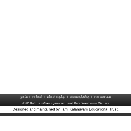
முகப்பு
|
நாங்கள்
|
உங்கள் கருத்து
|
விளம்பரத்திற்கு
|
தள வரைபடம்
© 2010-25 TamilSurangam.com Tamil Data Warehouse Website
Designed and maintained by TamilKalanjiyam Educational Trust.