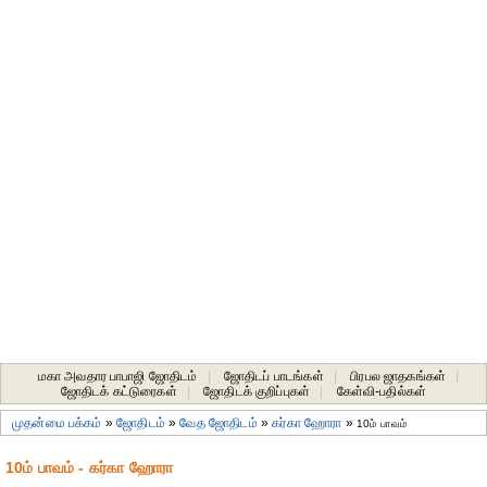
மகா அவதார பாபாஜி ஜோதிடம்
|
ஜோதிடப் பாடங்கள்
|
பிரபல ஜாதகங்கள்
|
ஜோதிடக் கட்டுரைகள்
|
ஜோதிடக் குறிப்புகள்
|
கேள்வி-பதில்கள்
முதன்மை பக்கம்
»
ஜோதிடம்
»
வேத ஜோதிடம்
»
கர்கா ஹோரா
»
10ம் பாவம்
10ம் பாவம் - கர்கா ஹோரா