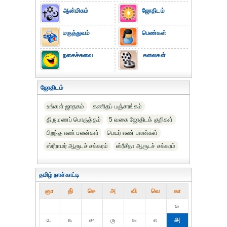
ஆன்மிகம்
ஜோதிடம்
மருத்துவம்
பெண்கள்
நகைச்சுவை
கலைகள்
ஜோதிடம்
உங்கள் ஜாதகம்
கணிதப் பஞ்சாங்கம்
திருமணப் பொருத்தம்
5 வகை ஜோதிடக் குறிகள்
பிறந்த எண் பலன்கள்
பெயர் எண் பலன்கள்
ஸ்ரீராமர் ஆரூடச் சக்கரம்
ஸ்ரீசீதா ஆரூடச் சக்கரம்
தமிழ் நாள்காட்டி
ஞா
தி்
செ
அ
வி
வெ
கா
௧
௨
௩
௪
௫
௬
௭
௮