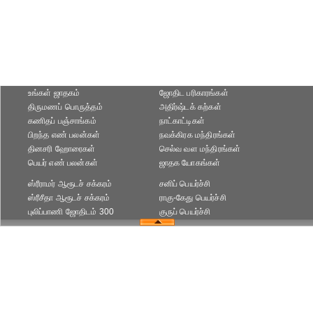
உங்கள் ஜாதகம்
ஜோதிட ப‌ரிகார‌ங்க‌ள்
திருமணப் பொருத்தம்
அதிர்ஷ்டக் கற்கள்
கணிதப் பஞ்சாங்கம்
நாட்காட்டிகள்
பிறந்த எண் பலன்கள்
நவக்கிரக மந்திரங்கள்
தினசரி ஹோரைகள்
செல்வ வள மந்திரங்கள்
பெயர் எண் பலன்கள்
ஜாதக யோகங்கள்
ஸ்ரீராமர் ஆரூடச் சக்கரம்
சனிப் பெயர்ச்சி
ஸ்ரீசீதா ஆரூடச் சக்கரம்
ராகு-கேது பெயர்ச்சி
புலிப்பாணி ஜோதிடம் 300
குருப் பெயர்ச்சி