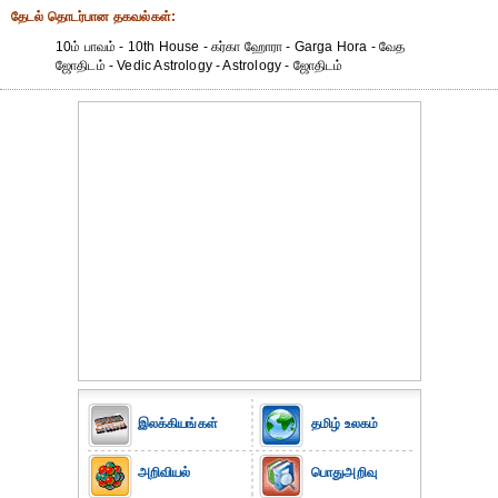
தேட‌ல் தொட‌ர்பான தகவ‌ல்க‌ள்:
10ம் பாவம் - 10th House - கர்கா ஹோரா - Garga Hora - வேத
ஜோதிடம் - Vedic Astrology - Astrology - ஜோதிடம்
இலக்கியங்கள்
தமிழ் உலகம்
அறிவியல்
பொதுஅறிவு