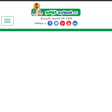
இலக்கியங்கள்
வியாழன், ஆகஸ்டு 06, 2026
பின்தொடர
தமிழ் உலகம்
அறிவியல்
பொதுஅறிவு
ஆன்மிகம்
ஜோதிடம்
மருத்துவம்
பெண்கள் பகுதி
நகைச்சுவை
கலையுலகம்