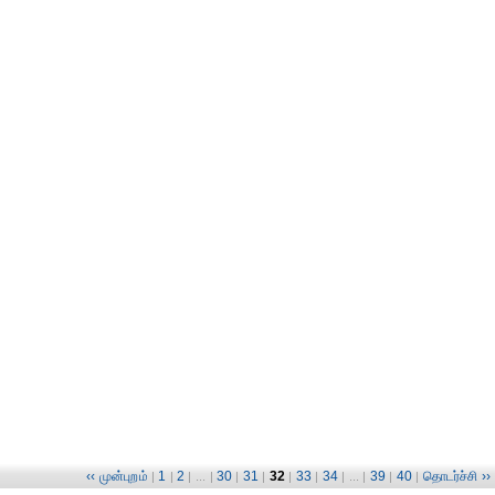
‹‹ முன்புறம்
1
2
30
31
32
33
34
39
40
தொடர்ச்சி ››
|
|
| ... |
|
|
|
|
| ... |
|
|