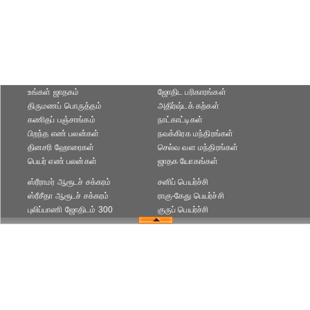
உங்கள் ஜாதகம்
ஜோதிட ப‌ரிகார‌ங்க‌ள்
திருமணப் பொருத்தம்
அதிர்ஷ்டக் கற்கள்
கணிதப் பஞ்சாங்கம்
நாட்காட்டிகள்
பிறந்த எண் பலன்கள்
நவக்கிரக மந்திரங்கள்
தினசரி ஹோரைகள்
செல்வ வள மந்திரங்கள்
பெயர் எண் பலன்கள்
ஜாதக யோகங்கள்
ஸ்ரீராமர் ஆரூடச் சக்கரம்
சனிப் பெயர்ச்சி
ஸ்ரீசீதா ஆரூடச் சக்கரம்
ராகு-கேது பெயர்ச்சி
புலிப்பாணி ஜோதிடம் 300
குருப் பெயர்ச்சி