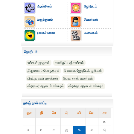
ஆன்மிகம்
ஜோதிடம்
மருத்துவம்
பெண்கள்
நகைச்சுவை
கலைகள்
ஜோதிடம்
உங்கள் ஜாதகம்
கணிதப் பஞ்சாங்கம்
திருமணப் பொருத்தம்
5 வகை ஜோதிடக் குறிகள்
பிறந்த எண் பலன்கள்
பெயர் எண் பலன்கள்
ஸ்ரீராமர் ஆரூடச் சக்கரம்
ஸ்ரீசீதா ஆரூடச் சக்கரம்
தமிழ் நாள்காட்டி
ஞா
தி்
செ
அ
வி
வெ
கா
௧
௨
௩
௪
௫
௬
௭
௮