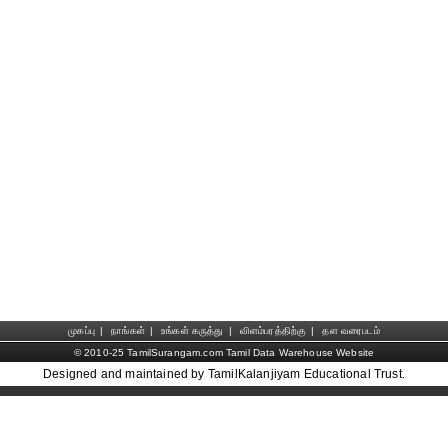
முகப்பு
|
நாங்கள்
|
உங்கள் கருத்து
|
விளம்பரத்திற்கு
|
தள வரைபடம்
© 2010-25 TamilSurangam.com Tamil Data Warehouse Website
Designed and maintained by TamilKalanjiyam Educational Trust.