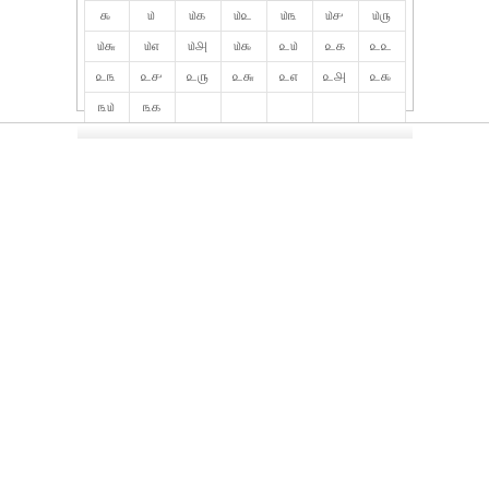
௯
௰
௰௧
௰௨
௰௩
௰௪
௰௫
௰௬
௰௭
௰௮
௰௯
௨௰
௨௧
௨௨
௨௩
௨௪
௨௫
௨௬
௨௭
௨௮
௨௯
௩௰
௩௧