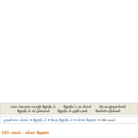
மகா அவதார பாபாஜி ஜோதிடம்
|
ஜோதிடப் பாடங்கள்
|
பிரபல ஜாதகங்கள்
|
ஜோதிடக் கட்டுரைகள்
|
ஜோதிடக் குறிப்புகள்
|
கேள்வி-பதில்கள்
முதன்மை பக்கம்
»
ஜோதிடம்
»
வேத ஜோதிடம்
»
கர்கா ஹோரா
»
10ம் பாவம்
10ம் பாவம் - கர்கா ஹோரா