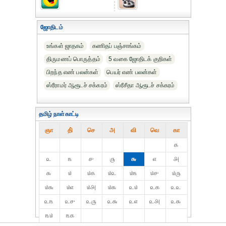
ஜோதிடம்
உங்கள் ஜாதகம்
கணிதப் பஞ்சாங்கம்
திருமணப் பொருத்தம்
5 வகை ஜோதிடக் குறிகள்
பிறந்த எண் பலன்கள்
பெயர் எண் பலன்கள்
ஸ்ரீராமர் ஆரூடச் சக்கரம்
ஸ்ரீசீதா ஆரூடச் சக்கரம்
தமிழ் நாள்காட்டி
ஞா
தி்
செ
அ
வி
வெ
கா
௧
௨
௩
௪
௫
௬
௭
௮
௯
௰
௰௧
௰௨
௰௩
௰௪
௰௫
௰௬
௰௭
௰௮
௰௯
௨௰
௨௧
௨௨
௨௩
௨௪
௨௫
௨௬
௨௭
௨௮
௨௯
௩௰
௩௧