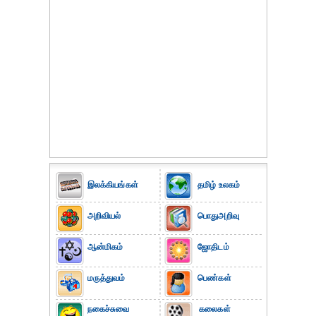
இலக்கியங்கள்
தமிழ் உலகம்
அறிவியல்
பொதுஅறிவு
ஆன்மிகம்
ஜோதிடம்
மருத்துவம்
பெண்கள்
நகைச்சுவை
கலைகள்