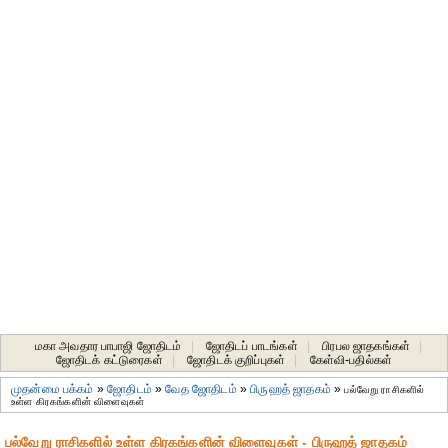
மகா அவதார பாபாஜி ஜோதிடம்
|
ஜோதிடப் பாடங்கள்
|
பிரபல ஜாதகங்கள்
|
ஜோதிடக் கட்டுரைகள்
|
ஜோதிடக் குறிப்புகள்
|
கேள்வி-பதில்கள்
முதன்மை பக்கம்
»
ஜோதிடம்
»
வேத ஜோதிடம்
»
பிருஹத் ஜாதகம்
»
பல்வேறு ராசிகளில்
உள்ள கிரகங்களின் விளைவுகள்
பல்வேறு ராசிகளில் உள்ள கிரகங்களின் விளைவுகள் - பிருஹத் ஜாதகம்