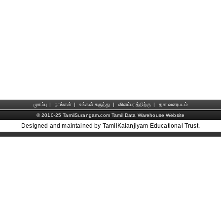
முகப்பு
|
நாங்கள்
|
உங்கள் கருத்து
|
விளம்பரத்திற்கு
|
தள வரைபடம்
© 2010-25 TamilSurangam.com Tamil Data Warehouse Website
Designed and maintained by TamilKalanjiyam Educational Trust.