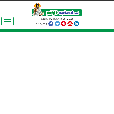
இலக்கியங்கள்
வியாழன், ஆகஸ்டு 06, 2026
பின்தொடர
தமிழ் உலகம்
அறிவியல்
பொதுஅறிவு
ஆன்மிகம்
ஜோதிடம்
மருத்துவம்
பெண்கள் பகுதி
நகைச்சுவை
கலையுலகம்