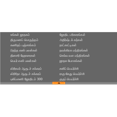
உங்கள் ஜாதகம்
ஜோதிட ப‌ரிகார‌ங்க‌ள்
திருமணப் பொருத்தம்
அதிர்ஷ்டக் கற்கள்
கணிதப் பஞ்சாங்கம்
நாட்காட்டிகள்
பிறந்த எண் பலன்கள்
நவக்கிரக மந்திரங்கள்
தினசரி ஹோரைகள்
செல்வ வள மந்திரங்கள்
பெயர் எண் பலன்கள்
ஜாதக யோகங்கள்
ஸ்ரீராமர் ஆரூடச் சக்கரம்
சனிப் பெயர்ச்சி
ஸ்ரீசீதா ஆரூடச் சக்கரம்
ராகு-கேது பெயர்ச்சி
புலிப்பாணி ஜோதிடம் 300
குருப் பெயர்ச்சி