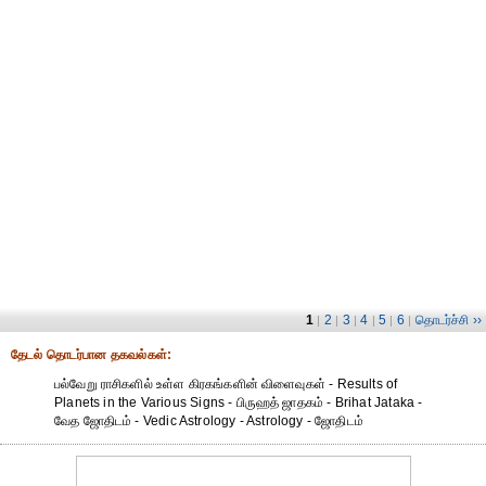
1
2
3
4
5
6
தொடர்ச்சி ››
|
|
|
|
|
|
தேட‌ல் தொட‌ர்பான தகவ‌ல்க‌ள்:
பல்வேறு ராசிகளில் உள்ள கிரகங்களின் விளைவுகள் - Results of
Planets in the Various Signs - பிருஹத் ஜாதகம் - Brihat Jataka -
வேத ஜோதிடம் - Vedic Astrology - Astrology - ஜோதிடம்