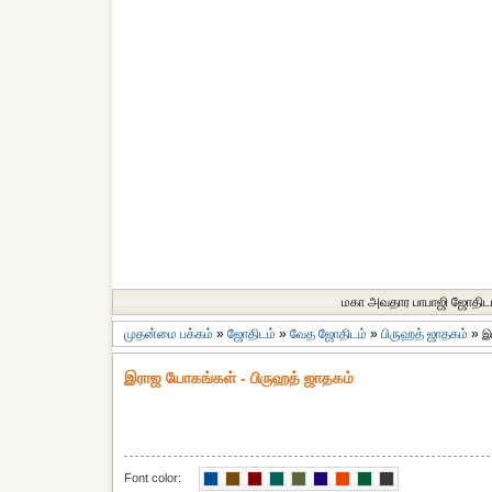
மகா அவதார பாபாஜி ஜோதிட
முதன்மை பக்கம்
»
ஜோதிடம்
»
வேத ஜோதிடம்
»
பிருஹத் ஜாதகம்
»
இ
இராஜ யோகங்கள் - பிருஹத் ஜாதகம்
Font color: