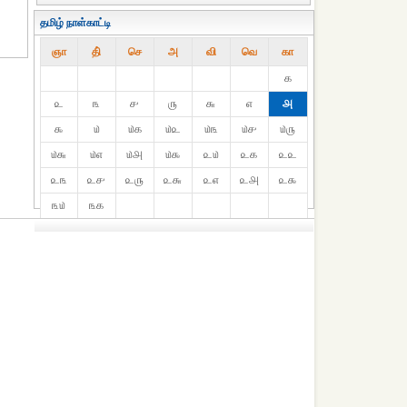
தமிழ் நாள்காட்டி
ஞா
தி்
செ
அ
வி
வெ
கா
௧
௨
௩
௪
௫
௬
௭
௮
௯
௰
௰௧
௰௨
௰௩
௰௪
௰௫
௰௬
௰௭
௰௮
௰௯
௨௰
௨௧
௨௨
௨௩
௨௪
௨௫
௨௬
௨௭
௨௮
௨௯
௩௰
௩௧