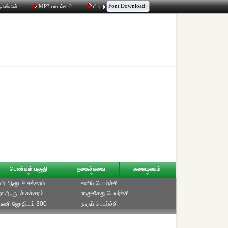
Font Download
தகங்கள்
MP3 பாடல்கள்
மின்னஞ்சல்
திரட்டி
உரையாடல்
பெண்கள் பகுதி
நகைச்சுவை
கலையுலகம்
ாமர் ஆரூடச் சக்கரம்
சனிப் பெயர்ச்சி
ீதா ஆரூடச் சக்கரம்
ராகு-கேது பெயர்ச்சி
்பாணி ஜோதிடம் 300
குருப் பெயர்ச்சி