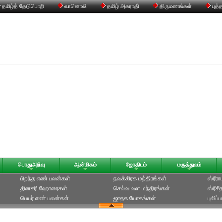
தமிழ்த் தேடுபொறி
வானொலி
தமிழ் அகராதி்
திருமணங்கள்
புத்
பொதுஅறிவு
ஆன்மிகம்
ஜோதிடம்
மருத்துவம்
பிறந்த எண் பலன்கள்
நவக்கிரக மந்திரங்கள்
ஸ்ரீர
தினசரி ஹோரைகள்
செல்வ வள மந்திரங்கள்
ஸ்ரீச
பெயர் எண் பலன்கள்
ஜாதக யோகங்கள்
புலிப