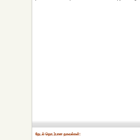
தேட‌ல் தொட‌ர்பான தகவ‌ல்க‌ள்: