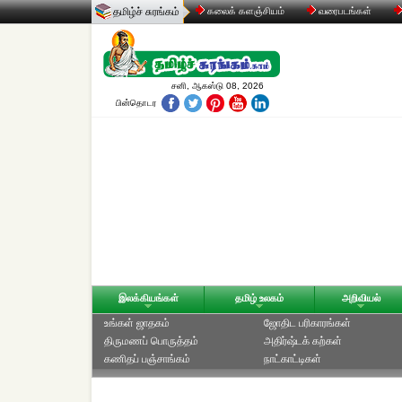
தமிழ்ச் சுரங்கம்
கலைக் களஞ்சியம்
வரைபடங்கள்
சனி, ஆகஸ்டு 08, 2026
பின்தொடர
இலக்கியங்கள்
தமிழ் உலகம்
அறிவியல்
உங்கள் ஜாதகம்
ஜோதிட ப‌ரிகார‌ங்க‌ள்
திருமணப் பொருத்தம்
அதிர்ஷ்டக் கற்கள்
கணிதப் பஞ்சாங்கம்
நாட்காட்டிகள்