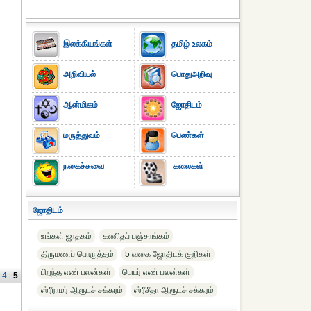
இலக்கியங்கள்
தமிழ் உலகம்
அறிவியல்
பொதுஅறிவு
ஆன்மிகம்
ஜோதிடம்
மருத்துவம்
பெண்கள்
நகைச்சுவை
கலைகள்
ஜோதிடம்
உங்கள் ஜாதகம்
கணிதப் பஞ்சாங்கம்
திருமணப் பொருத்தம்
5 வகை ஜோதிடக் குறிகள்
பிறந்த எண் பலன்கள்
பெயர் எண் பலன்கள்
4
5
|
ஸ்ரீராமர் ஆரூடச் சக்கரம்
ஸ்ரீசீதா ஆரூடச் சக்கரம்