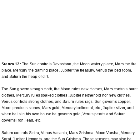
Stanza 12:
The Sun controls Devastana, the Moon watery place, Mars the fire
place, Mercury the gaming place, Jupiter the treasury, Venus the bed room,
and Saturn the heap of dirt.
The Sun governs rough cloth, the Moon rules new clothes, Mars controls burnt
clothes, Mercury rules soaked clothes, Jupiter neither old nor new clothes,
Venus controls strong clothes, and Saturn rules rags. Sun governs copper,
Moon precious stones, Mars gold, Mercury belimetal, etc., Jupiter silver, and
when he is in his own house he governs gold, Venus pearls and Saturn
governs iron, lead, etc.
Saturn controls Sisira, Venus Vasanta, Mars Grishma, Moon Varsha, Mercury
Sarat, Jupiter Hemanta, and the Sun Grishma. These seasons may also be