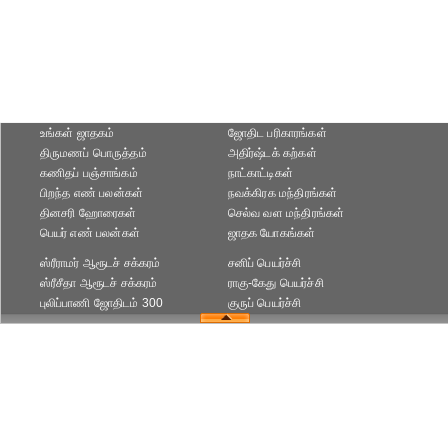
உங்கள் ஜாதகம்
ஜோதிட ப‌ரிகார‌ங்க‌ள்
திருமணப் பொருத்தம்
அதிர்ஷ்டக் கற்கள்
கணிதப் பஞ்சாங்கம்
நாட்காட்டிகள்
பிறந்த எண் பலன்கள்
நவக்கிரக மந்திரங்கள்
தினசரி ஹோரைகள்
செல்வ வள மந்திரங்கள்
பெயர் எண் பலன்கள்
ஜாதக யோகங்கள்
ஸ்ரீராமர் ஆரூடச் சக்கரம்
சனிப் பெயர்ச்சி
ஸ்ரீசீதா ஆரூடச் சக்கரம்
ராகு-கேது பெயர்ச்சி
புலிப்பாணி ஜோதிடம் 300
குருப் பெயர்ச்சி