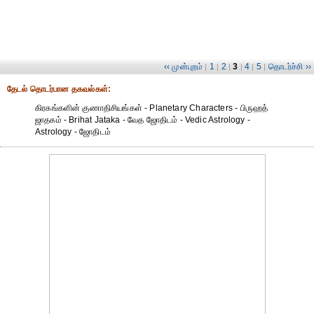
‹‹ முன்புறம்
1
2
3
4
5
தொடர்ச்சி ››
|
|
|
|
|
|
தேட‌ல் தொட‌ர்பான தகவ‌ல்க‌ள்:
கிரகங்களின் குணாதிசியங்கள் - Planetary Characters - பிருஹத்
ஜாதகம் - Brihat Jataka - வேத ஜோதிடம் - Vedic Astrology -
Astrology - ஜோதிடம்