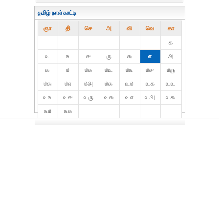
தமிழ் நாள்காட்டி
ஞா
தி்
செ
அ
வி
வெ
கா
௧
௨
௩
௪
௫
௬
௭
௮
௯
௰
௰௧
௰௨
௰௩
௰௪
௰௫
௰௬
௰௭
௰௮
௰௯
௨௰
௨௧
௨௨
௨௩
௨௪
௨௫
௨௬
௨௭
௨௮
௨௯
௩௰
௩௧