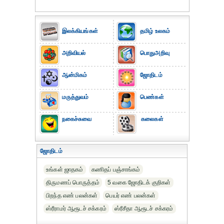
இலக்கியங்கள்
தமிழ் உலகம்
அறிவியல்
பொதுஅறிவு
ஆன்மிகம்
ஜோதிடம்
மருத்துவம்
பெண்கள்
நகைச்சுவை
கலைகள்
ஜோதிடம்
உங்கள் ஜாதகம்
கணிதப் பஞ்சாங்கம்
திருமணப் பொருத்தம்
5 வகை ஜோதிடக் குறிகள்
பிறந்த எண் பலன்கள்
பெயர் எண் பலன்கள்
ஸ்ரீராமர் ஆரூடச் சக்கரம்
ஸ்ரீசீதா ஆரூடச் சக்கரம்