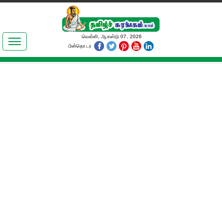
இலக்கியங்கள்
வெள்ளி, ஆகஸ்டு 07, 2026
பின்தொடர
தமிழ் உலகம்
அறிவியல்
பொதுஅறிவு
ஆன்மிகம்
ஜோதிடம்
மருத்துவம்
பெண்கள் பகுதி
நகைச்சுவை
கலையுலகம்