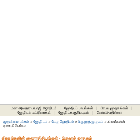
மகா அவதார பாபாஜி ஜோதிடம்
|
ஜோதிடப் பாடங்கள்
|
பிரபல ஜாதகங்கள்
|
ஜோதிடக் கட்டுரைகள்
|
ஜோதிடக் குறிப்புகள்
|
கேள்வி-பதில்கள்
முதன்மை பக்கம்
»
ஜோதிடம்
»
வேத ஜோதிடம்
»
பிருஹத் ஜாதகம்
»
கிரகங்களின்
குணாதிசியங்கள்
கிரகங்களின் குணாதிசியங்கள் - பிருஹத் ஜாதகம்