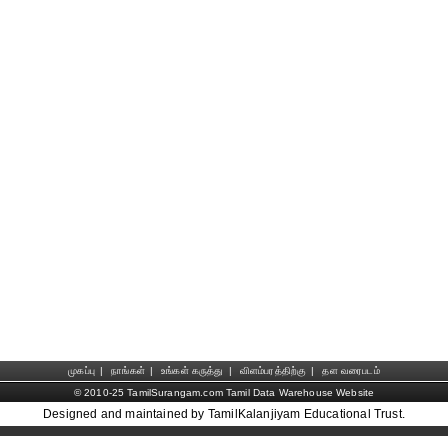
முகப்பு
|
நாங்கள்
|
உங்கள் கருத்து
|
விளம்பரத்திற்கு
|
தள வரைபடம்
© 2010-25 TamilSurangam.com Tamil Data Warehouse Website
Designed and maintained by TamilKalanjiyam Educational Trust.