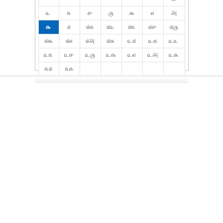
௨
௩
௪
௫
௬
௭
௮
௯
௰
௰௧
௰௨
௰௩
௰௪
௰௫
௰௬
௰௭
௰௮
௰௯
௨௰
௨௧
௨௨
௨௩
௨௪
௨௫
௨௬
௨௭
௨௮
௨௯
௩௰
௩௧