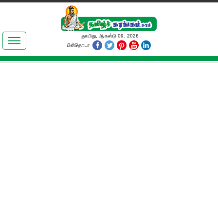
இலக்கியங்கள்
ஞாயிறு, ஆகஸ்டு 09, 2026
பின்தொடர
தமிழ் உலகம்
அறிவியல்
பொதுஅறிவு
ஆன்மிகம்
ஜோதிடம்
மருத்துவம்
பெண்கள் பகுதி
நகைச்சுவை
கலையுலகம்