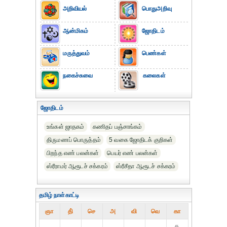
அறிவியல்
பொதுஅறிவு
ஆன்மிகம்
ஜோதிடம்
மருத்துவம்
பெண்கள்
நகைச்சுவை
கலைகள்
ஜோதிடம்
உங்கள் ஜாதகம்
கணிதப் பஞ்சாங்கம்
திருமணப் பொருத்தம்
5 வகை ஜோதிடக் குறிகள்
பிறந்த எண் பலன்கள்
பெயர் எண் பலன்கள்
ஸ்ரீராமர் ஆரூடச் சக்கரம்
ஸ்ரீசீதா ஆரூடச் சக்கரம்
தமிழ் நாள்காட்டி
ஞா
தி்
செ
அ
வி
வெ
கா
௧