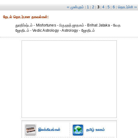
‹‹ முன்புறம்
1
2
3
4
5
6
தொடர்ச்சி ››
|
|
|
|
|
|
|
தேட‌ல் தொட‌ர்பான தகவ‌ல்க‌ள்:
துரதிர்ஷ்டம் - Misfortunes - பிருஹத் ஜாதகம் - Brihat Jataka - வேத
ஜோதிடம் - Vedic Astrology - Astrology - ஜோதிடம்
இலக்கியங்கள்
தமிழ் உலகம்