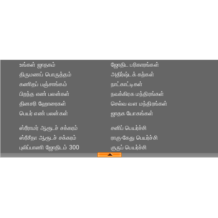
உங்கள் ஜாதகம்
ஜோதிட ப‌ரிகார‌ங்க‌ள்
திருமணப் பொருத்தம்
அதிர்ஷ்டக் கற்கள்
கணிதப் பஞ்சாங்கம்
நாட்காட்டிகள்
பிறந்த எண் பலன்கள்
நவக்கிரக மந்திரங்கள்
தினசரி ஹோரைகள்
செல்வ வள மந்திரங்கள்
பெயர் எண் பலன்கள்
ஜாதக யோகங்கள்
ஸ்ரீராமர் ஆரூடச் சக்கரம்
சனிப் பெயர்ச்சி
ஸ்ரீசீதா ஆரூடச் சக்கரம்
ராகு-கேது பெயர்ச்சி
புலிப்பாணி ஜோதிடம் 300
குருப் பெயர்ச்சி