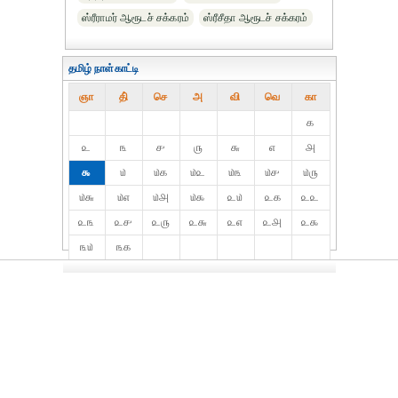
ஸ்ரீராமர் ஆரூடச் சக்கரம்
ஸ்ரீசீதா ஆரூடச் சக்கரம்
தமிழ் நாள்காட்டி
ஞா
தி்
செ
அ
வி
வெ
கா
௧
௨
௩
௪
௫
௬
௭
௮
௯
௰
௰௧
௰௨
௰௩
௰௪
௰௫
௰௬
௰௭
௰௮
௰௯
௨௰
௨௧
௨௨
௨௩
௨௪
௨௫
௨௬
௨௭
௨௮
௨௯
௩௰
௩௧