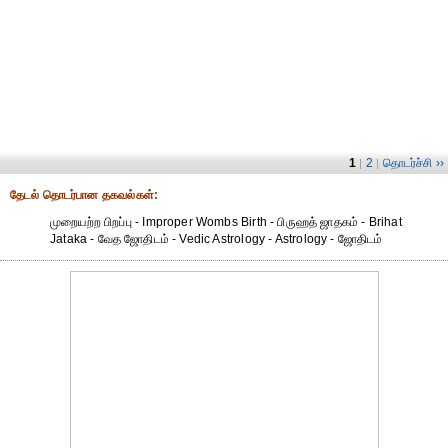
1
2
தொடர்ச்சி ››
|
|
தேட‌ல் தொட‌ர்பான தகவ‌ல்க‌ள்:
முறையற்ற பிறப்பு - Improper Wombs Birth - பிருஹத் ஜாதகம் - Brihat
Jataka - வேத ஜோதிடம் - Vedic Astrology - Astrology - ஜோதிடம்