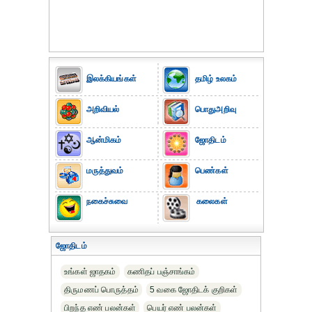
இலக்கியங்கள்
தமிழ் உலகம்
அறிவியல்
பொதுஅறிவு
ஆன்மிகம்
ஜோதிடம்
மருத்துவம்
பெண்கள்
நகைச்சுவை
கலைகள்
ஜோதிடம்
உங்கள் ஜாதகம்
கணிதப் பஞ்சாங்கம்
திருமணப் பொருத்தம்
5 வகை ஜோதிடக் குறிகள்
பிறந்த எண் பலன்கள்
பெயர் எண் பலன்கள்