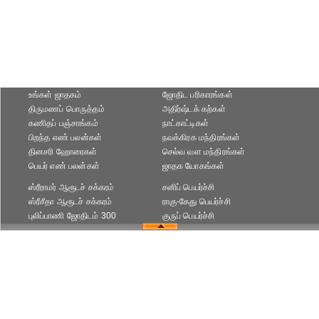
உங்கள் ஜாதகம்
ஜோதிட ப‌ரிகார‌ங்க‌ள்
திருமணப் பொருத்தம்
அதிர்ஷ்டக் கற்கள்
கணிதப் பஞ்சாங்கம்
நாட்காட்டிகள்
பிறந்த எண் பலன்கள்
நவக்கிரக மந்திரங்கள்
தினசரி ஹோரைகள்
செல்வ வள மந்திரங்கள்
பெயர் எண் பலன்கள்
ஜாதக யோகங்கள்
ஸ்ரீராமர் ஆரூடச் சக்கரம்
சனிப் பெயர்ச்சி
ஸ்ரீசீதா ஆரூடச் சக்கரம்
ராகு-கேது பெயர்ச்சி
புலிப்பாணி ஜோதிடம் 300
குருப் பெயர்ச்சி