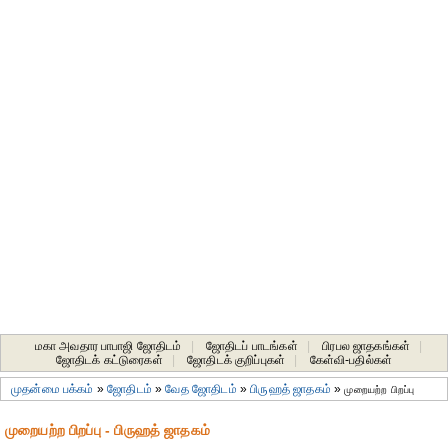
மகா அவதார பாபாஜி ஜோதிடம்
|
ஜோதிடப் பாடங்கள்
|
பிரபல ஜாதகங்கள்
|
ஜோதிடக் கட்டுரைகள்
|
ஜோதிடக் குறிப்புகள்
|
கேள்வி-பதில்கள்
முதன்மை பக்கம்
»
ஜோதிடம்
»
வேத ஜோதிடம்
»
பிருஹத் ஜாதகம்
»
முறையற்ற பிறப்பு
முறையற்ற பிறப்பு - பிருஹத் ஜாதகம்