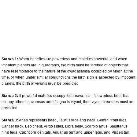
Stanza 1:
When benefics are powerless and malefics powerful, and when
impotent planets are in quadrants, the birth must be foretold of objects that
have resemblance to the nature of the dwadasamsa occupied by Moon at the
time, or when under similar conjunctions the birth sign is aspected by impotent
planets, the birth of viyonis must be predicted
Stanza 2:
If powerful malefics occupy their navamsa, if powerless benefics
occupy others’ navamsas and if lagna is viyoni, then viyoni creatures must be
predicted
Stanza 3:
Aries represents head, Taurus face and neck, Gemini front legs,
Cancer back, Leo chest, Virgo sides, Libra belly, Scorpio anus, Sagittarius
hind legs, Capricorn genitals, Aquarius butt and upper legs, and Pisces tail