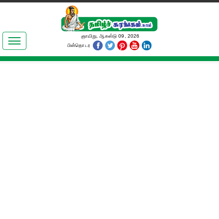
இலக்கியங்கள்
ஞாயிறு, ஆகஸ்டு 09, 2026
பின்தொடர
தமிழ் உலகம்
அறிவியல்
பொதுஅறிவு
ஆன்மிகம்
ஜோதிடம்
மருத்துவம்
பெண்கள் பகுதி
நகைச்சுவை
கலையுலகம்