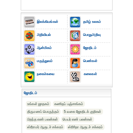
இலக்கியங்கள்
தமிழ் உலகம்
அறிவியல்
பொதுஅறிவு
ஆன்மிகம்
ஜோதிடம்
மருத்துவம்
பெண்கள்
நகைச்சுவை
கலைகள்
ஜோதிடம்
உங்கள் ஜாதகம்
கணிதப் பஞ்சாங்கம்
திருமணப் பொருத்தம்
5 வகை ஜோதிடக் குறிகள்
பிறந்த எண் பலன்கள்
பெயர் எண் பலன்கள்
ஸ்ரீராமர் ஆரூடச் சக்கரம்
ஸ்ரீசீதா ஆரூடச் சக்கரம்