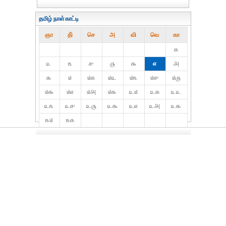
தமிழ் நாள்காட்டி
ஞா
தி்
செ
அ
வி
வெ
கா
௧
௨
௩
௪
௫
௬
௭
௮
௯
௰
௰௧
௰௨
௰௩
௰௪
௰௫
௰௬
௰௭
௰௮
௰௯
௨௰
௨௧
௨௨
௨௩
௨௪
௨௫
௨௬
௨௭
௨௮
௨௯
௩௰
௩௧