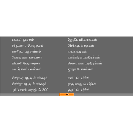
உங்கள் ஜாதகம்
ஜோதிட ப‌ரிகார‌ங்க‌ள்
திருமணப் பொருத்தம்
அதிர்ஷ்டக் கற்கள்
கணிதப் பஞ்சாங்கம்
நாட்காட்டிகள்
பிறந்த எண் பலன்கள்
நவக்கிரக மந்திரங்கள்
தினசரி ஹோரைகள்
செல்வ வள மந்திரங்கள்
பெயர் எண் பலன்கள்
ஜாதக யோகங்கள்
ஸ்ரீராமர் ஆரூடச் சக்கரம்
சனிப் பெயர்ச்சி
ஸ்ரீசீதா ஆரூடச் சக்கரம்
ராகு-கேது பெயர்ச்சி
புலிப்பாணி ஜோதிடம் 300
குருப் பெயர்ச்சி