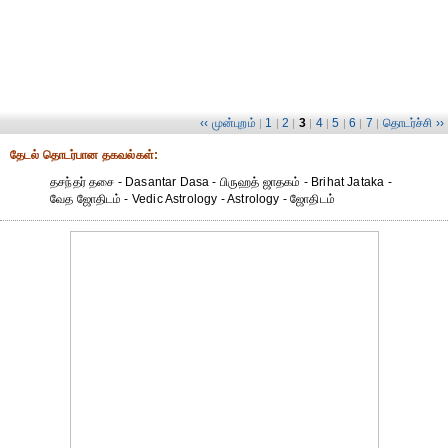
‹‹ முன்புறம்
1
2
3
4
5
6
7
தொடர்ச்சி ››
|
|
|
|
|
|
|
|
தேட‌ல் தொட‌ர்பான தகவ‌ல்க‌ள்:
தசந்தர் தசை - Dasantar Dasa - பிருஹத் ஜாதகம் - Brihat Jataka -
வேத ஜோதிடம் - Vedic Astrology - Astrology - ஜோதிடம்