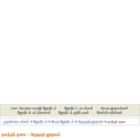
மகா அவதார பாபாஜி ஜோதிடம்
|
ஜோதிடப் பாடங்கள்
|
பிரபல ஜாதகங்கள்
|
ஜோதிடக் கட்டுரைகள்
|
ஜோதிடக் குறிப்புகள்
|
கேள்வி-பதில்கள்
முதன்மை பக்கம்
»
ஜோதிடம்
»
வேத ஜோதிடம்
»
பிருஹத் ஜாதகம்
»
தசந்தர் தசை
தசந்தர் தசை - பிருஹத் ஜாதகம்