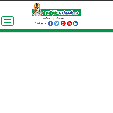
இலக்கியங்கள்
வெள்ளி, ஆகஸ்டு 07, 2026
பின்தொடர
தமிழ் உலகம்
அறிவியல்
பொதுஅறிவு
ஆன்மிகம்
ஜோதிடம்
மருத்துவம்
பெண்கள் பகுதி
நகைச்சுவை
கலையுலகம்