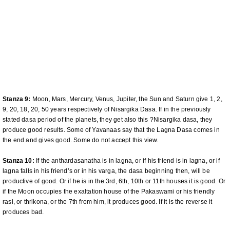
Stanza 9:
Moon, Mars, Mercury, Venus, Jupiter, the Sun and Saturn give 1, 2,
9, 20, 18, 20, 50 years respectively of Nisargika Dasa. If in the previously
stated dasa period of the planets, they get also this ?Nisargika dasa, they
produce good results. Some of Yavanaas say that the Lagna Dasa comes in
the end and gives good. Some do not accept this view.
Stanza 10:
If the anthardasanatha is in lagna, or if his friend is in lagna, or if
lagna falls in his friend’s or in his varga, the dasa beginning then, will be
productive of good. Or if he is in the 3rd, 6th, 10th or 11th houses it is good. Or
if the Moon occupies the exaltation house of the Pakaswami or his friendly
rasi, or thrikona, or the 7th from him, it produces good. If it is the reverse it
produces bad.