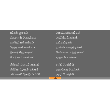
உங்கள் ஜாதகம்
ஜோதிட ப‌ரிகார‌ங்க‌ள்
திருமணப் பொருத்தம்
அதிர்ஷ்டக் கற்கள்
கணிதப் பஞ்சாங்கம்
நாட்காட்டிகள்
பிறந்த எண் பலன்கள்
நவக்கிரக மந்திரங்கள்
தினசரி ஹோரைகள்
செல்வ வள மந்திரங்கள்
பெயர் எண் பலன்கள்
ஜாதக யோகங்கள்
ஸ்ரீராமர் ஆரூடச் சக்கரம்
சனிப் பெயர்ச்சி
ஸ்ரீசீதா ஆரூடச் சக்கரம்
ராகு-கேது பெயர்ச்சி
புலிப்பாணி ஜோதிடம் 300
குருப் பெயர்ச்சி