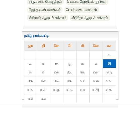
திருமணப் பொருத்தம்
5 வகை ஜோதிடக் குறிகள்
பிறந்த எண் பலன்கள்
பெயர் எண் பலன்கள்
ஸ்ரீராமர் ஆரூடச் சக்கரம்
ஸ்ரீசீதா ஆரூடச் சக்கரம்
தமிழ் நாள்காட்டி
ஞா
தி்
செ
அ
வி
வெ
கா
௧
௨
௩
௪
௫
௬
௭
௮
௯
௰
௰௧
௰௨
௰௩
௰௪
௰௫
௰௬
௰௭
௰௮
௰௯
௨௰
௨௧
௨௨
௨௩
௨௪
௨௫
௨௬
௨௭
௨௮
௨௯
௩௰
௩௧