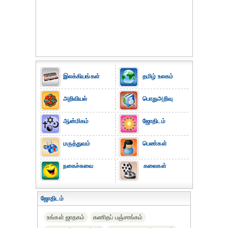
இலக்கியங்கள்
தமிழ் உலகம்
அறிவியல்
பொதுஅறிவு
ஆன்மிகம்
ஜோதிடம்
மருத்துவம்
பெண்கள்
நகைச்சுவை
கலைகள்
ஜோதிடம்
உங்கள் ஜாதகம்
கணிதப் பஞ்சாங்கம்