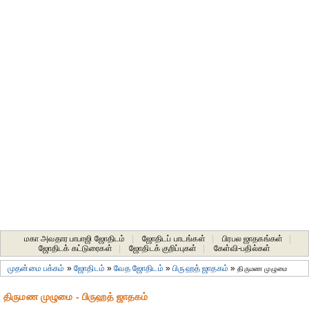
மகா அவதார பாபாஜி ஜோதிடம்
|
ஜோதிடப் பாடங்கள்
|
பிரபல ஜாதகங்கள்
|
ஜோதிடக் கட்டுரைகள்
|
ஜோதிடக் குறிப்புகள்
|
கேள்வி-பதில்கள்
முதன்மை பக்கம்
»
ஜோதிடம்
»
வேத ஜோதிடம்
»
பிருஹத் ஜாதகம்
»
திருமண முழுமை
திருமண முழுமை - பிருஹத் ஜாதகம்