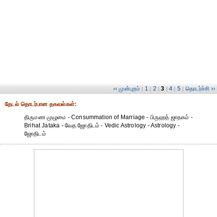
‹‹ முன்புறம்
1
2
3
4
5
தொடர்ச்சி ››
|
|
|
|
|
|
தேட‌ல் தொட‌ர்பான தகவ‌ல்க‌ள்:
திருமண முழுமை - Consummation of Marriage - பிருஹத் ஜாதகம் -
Brihat Jataka - வேத ஜோதிடம் - Vedic Astrology - Astrology -
ஜோதிடம்