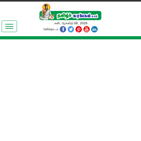
இலக்கியங்கள்
சனி, ஆகஸ்டு 08, 2026
பின்தொடர
தமிழ் உலகம்
அறிவியல்
பொதுஅறிவு
ஆன்மிகம்
ஜோதிடம்
மருத்துவம்
பெண்கள் பகுதி
நகைச்சுவை
கலையுலகம்