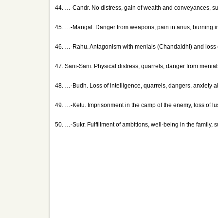
44. …-Candr. No distress, gain of wealth and conveyances, su
45. …-Mangal. Danger from weapons, pain in anus, burning in 
46. …-Rahu. Antagonism with menials (Chandaldhi) and loss o
47. Sani-Sani. Physical distress, quarrels, danger from menial
48. …-Budh. Loss of intelligence, quarrels, dangers, anxiety ab
49. …-Ketu. Imprisonment in the camp of the enemy, loss of lu
50. …-Sukr. Fulfillment of ambitions, well-being in the family,