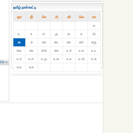
தமிழ் நாள்காட்டி
ஞா
தி்
செ
அ
வி
வெ
கா
௧
௨
௩
௪
௫
௬
௭
௮
௯
௰
௰௧
௰௨
௰௩
௰௪
௰௫
௰௬
௰௭
௰௮
௰௯
௨௰
௨௧
௨௨
௨௩
௨௪
௨௫
௨௬
௨௭
௨௮
௨௯
்சி ››
௩௰
௩௧