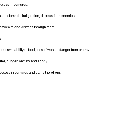
ccess in ventures.
the stomach, indigestion, distress from enemies.
f wealth and distress through them.
s.
out availability of food, loss of wealth, danger from enemy.
ster, hunger, anxiety and agony.
 success in ventures and gains therefrom.