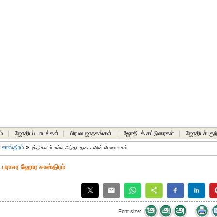
ம்
|
ஜோதிடப் பாடங்கள்
|
பிரபல ஜாதகங்கள்
|
ஜோதிடக் கட்டுரைகள்
|
ஜோதிடக் குறி
சாஸ்திரம்
»
புக்திகளில் உள்ள அந்தர தசைகளின் விளைவுகள்
் பராசர ஹோர சாஸ்திரம்
Font size: