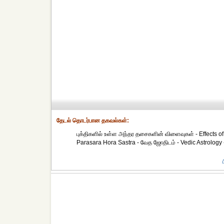
தேட‌ல் தொட‌ர்பான தகவ‌ல்க‌ள்:
புக்திகளில் உள்ள அந்தர தசைகளின் விளைவுகள் - Effects of
Parasara Hora Sastra - வேத ஜோதிடம் - Vedic Astrology 