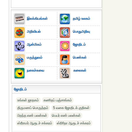
இலக்கியங்கள்
தமிழ் உலகம்
அறிவியல்
பொதுஅறிவு
ஆன்மிகம்
ஜோதிடம்
மருத்துவம்
பெண்கள்
நகைச்சுவை
கலைகள்
ஜோதிடம்
உங்கள் ஜாதகம்
கணிதப் பஞ்சாங்கம்
திருமணப் பொருத்தம்
5 வகை ஜோதிடக் குறிகள்
பிறந்த எண் பலன்கள்
பெயர் எண் பலன்கள்
ஸ்ரீராமர் ஆரூடச் சக்கரம்
ஸ்ரீசீதா ஆரூடச் சக்கரம்