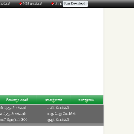
Font Download
தகங்கள்
MP3 பாடல்கள்
மின்னஞ்சல்
திரட்டி
உரையாடல்
பெண்கள் பகுதி
நகைச்சுவை
கலையுலகம்
ாமர் ஆரூடச் சக்கரம்
சனிப் பெயர்ச்சி
ீதா ஆரூடச் சக்கரம்
ராகு-கேது பெயர்ச்சி
்பாணி ஜோதிடம் 300
குருப் பெயர்ச்சி