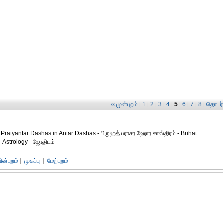
‹‹ முன்புறம்
1
2
3
4
5
6
7
8
தொடர்ச
|
|
|
|
|
|
|
|
|
 Pratyantar Dashas in Antar Dashas - பிருஹத் பராசர ஹோர சாஸ்திரம் - Brihat
- Astrology - ஜோதிடம்
பின்புறம்
|
முகப்பு
|
மேற்புறம்