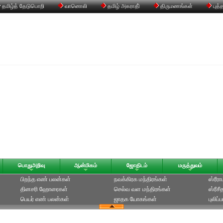
தமிழ்த் தேடுபொறி
வானொலி
தமிழ் அகராதி்
திருமணங்கள்
புத்
பொதுஅறிவு
ஆன்மிகம்
ஜோதிடம்
மருத்துவம்
பிறந்த எண் பலன்கள்
நவக்கிரக மந்திரங்கள்
ஸ்ரீர
தினசரி ஹோரைகள்
செல்வ வள மந்திரங்கள்
ஸ்ரீச
பெயர் எண் பலன்கள்
ஜாதக யோகங்கள்
புலிப