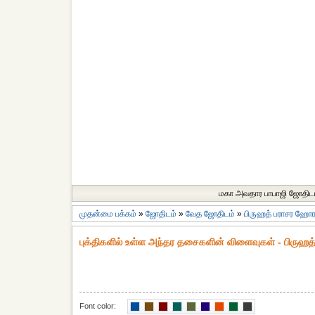
மகா அவதார பாபாஜி ஜோதிட
முதன்மை பக்கம்
»
ஜோதிடம்
»
வேத ஜோதிடம்
»
பிருஹத் பராசர ஹோர 
புக்திகளில் உள்ள அந்தர தசைகளின் விளைவுகள் - பிருஹத
Font color: