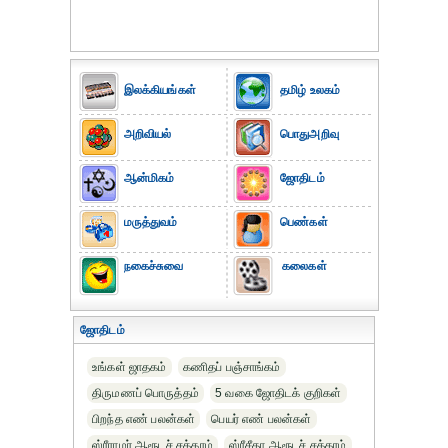
இலக்கியங்கள்
தமிழ் உலகம்
அறிவியல்
பொதுஅறிவு
ஆன்மிகம்
ஜோதிடம்
மருத்துவம்
பெண்கள்
நகைச்சுவை
கலைகள்
ஜோதிடம்
உங்கள் ஜாதகம்
கணிதப் பஞ்சாங்கம்
திருமணப் பொருத்தம்
5 வகை ஜோதிடக் குறிகள்
பிறந்த எண் பலன்கள்
பெயர் எண் பலன்கள்
ஸ்ரீராமர் ஆரூடச் சக்கரம்
ஸ்ரீசீதா ஆரூடச் சக்கரம்