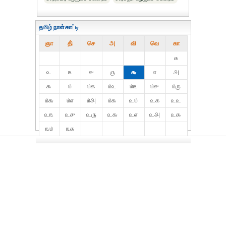
தமிழ் நாள்காட்டி
ஞா
தி்
செ
அ
வி
வெ
கா
௧
௨
௩
௪
௫
௬
௭
௮
௯
௰
௰௧
௰௨
௰௩
௰௪
௰௫
௰௬
௰௭
௰௮
௰௯
௨௰
௨௧
௨௨
௨௩
௨௪
௨௫
௨௬
௨௭
௨௮
௨௯
௩௰
௩௧