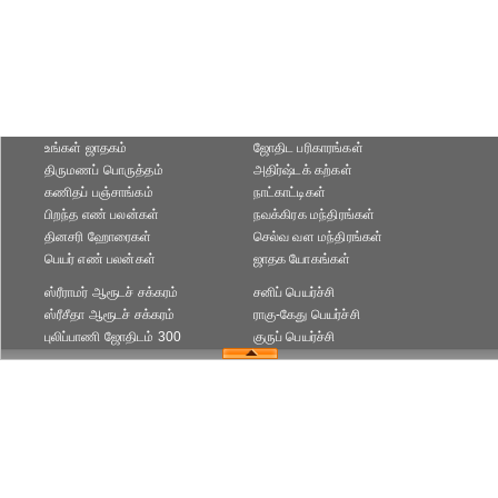
உங்கள் ஜாதகம்
ஜோதிட ப‌ரிகார‌ங்க‌ள்
திருமணப் பொருத்தம்
அதிர்ஷ்டக் கற்கள்
கணிதப் பஞ்சாங்கம்
நாட்காட்டிகள்
பிறந்த எண் பலன்கள்
நவக்கிரக மந்திரங்கள்
தினசரி ஹோரைகள்
செல்வ வள மந்திரங்கள்
பெயர் எண் பலன்கள்
ஜாதக யோகங்கள்
ஸ்ரீராமர் ஆரூடச் சக்கரம்
சனிப் பெயர்ச்சி
ஸ்ரீசீதா ஆரூடச் சக்கரம்
ராகு-கேது பெயர்ச்சி
புலிப்பாணி ஜோதிடம் 300
குருப் பெயர்ச்சி