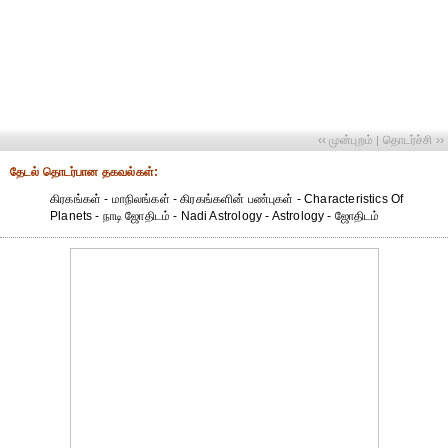
‹‹ முன்புறம்
தொடர்ச்சி ››
|
தேட‌ல் தொட‌ர்பான தகவ‌ல்க‌ள்:
கிரகங்கள் - மாநிலங்கள் - கிரகங்களின் பண்புகள் - Characteristics Of
Planets - நாடி ஜோதிடம் - Nadi Astrology - Astrology - ஜோதிடம்