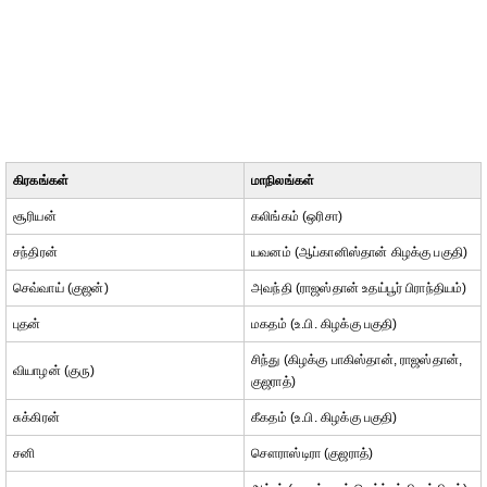
கிரகங்கள்
மாநிலங்கள்
சூரியன்
கலிங்கம் (ஒரிசா)
சந்திரன்
யவனம் (ஆப்கானிஸ்தான் கிழக்கு பகுதி)
செவ்வாய் (குஜன்)
அவந்தி (ராஜஸ்தான் உதய்பூர் பிராந்தியம்)
புதன்
மகதம் (உ.பி. கிழக்கு பகுதி)
சிந்து (கிழக்கு பாகிஸ்தான், ராஜஸ்தான்,
வியாழன் (குரு)
குஜராத்)
சுக்கிரன்
கீகதம் (உ.பி. கிழக்கு பகுதி)
சனி
சௌராஸ்டிரா (குஜராத்)