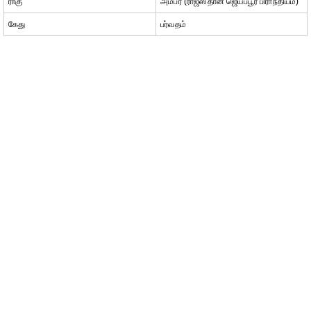
ராகு
அம்பர் (ராஜஸ்தான் ஜெய்ப்பூர் பிராந்தியம்)
கேது
பர்வதம்