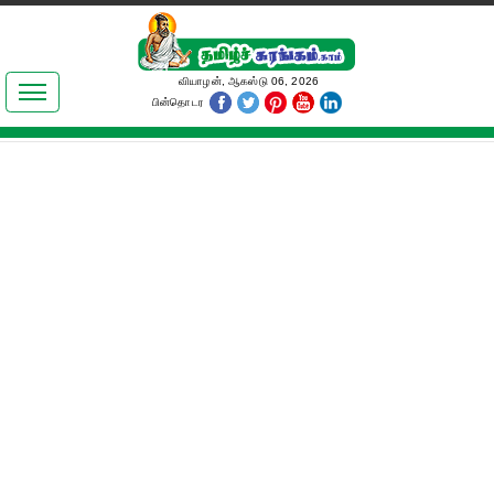
இலக்கியங்கள்
வியாழன், ஆகஸ்டு 06, 2026
பின்தொடர
தமிழ் உலகம்
அறிவியல்
பொதுஅறிவு
ஆன்மிகம்
ஜோதிடம்
மருத்துவம்
பெண்கள் பகுதி
நகைச்சுவை
கலையுலகம்