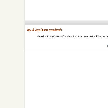
தேட‌ல் தொட‌ர்பான தகவ‌ல்க‌ள்:
கிரகங்கள் - தன்மைகள் - கிரகங்களின் பண்புகள் - Characteri