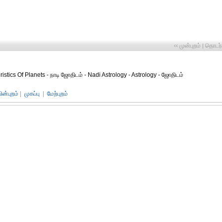
‹‹ முன்புறம்
தொடர்ச
|
stics Of Planets - நாடி ஜோதிடம் - Nadi Astrology - Astrology - ஜோதிடம்
பின்புறம்
|
முகப்பு
|
மேற்புறம்