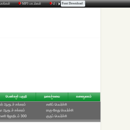
Font Download
தகங்கள்
MP3 பாடல்கள்
மின்னஞ்சல்
திரட்டி
உரையாடல்
பெண்கள் பகுதி
நகைச்சுவை
கலையுலகம்
ாமர் ஆரூடச் சக்கரம்
சனிப் பெயர்ச்சி
ீதா ஆரூடச் சக்கரம்
ராகு-கேது பெயர்ச்சி
்பாணி ஜோதிடம் 300
குருப் பெயர்ச்சி