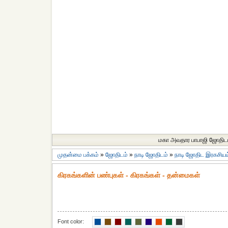
மகா அவதார பாபாஜி ஜோதிட
முதன்மை பக்கம்
»
ஜோதிடம்
»
நாடி ஜோதிடம்
»
நாடி ஜோதிட இரகசியம
கிரகங்களின் பண்புகள் - கிரகங்கள் - தன்மைகள்
Font color: