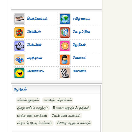
இலக்கியங்கள்
தமிழ் உலகம்
அறிவியல்
பொதுஅறிவு
ஆன்மிகம்
ஜோதிடம்
மருத்துவம்
பெண்கள்
நகைச்சுவை
கலைகள்
ஜோதிடம்
உங்கள் ஜாதகம்
கணிதப் பஞ்சாங்கம்
திருமணப் பொருத்தம்
5 வகை ஜோதிடக் குறிகள்
பிறந்த எண் பலன்கள்
பெயர் எண் பலன்கள்
ஸ்ரீராமர் ஆரூடச் சக்கரம்
ஸ்ரீசீதா ஆரூடச் சக்கரம்