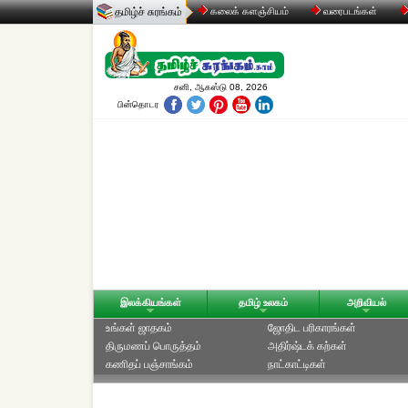
தமிழ்ச் சுரங்கம்
கலைக் களஞ்சியம்
வரைபடங்கள்
சனி, ஆகஸ்டு 08, 2026
பின்தொடர
இலக்கியங்கள்
தமிழ் உலகம்
அறிவியல்
உங்கள் ஜாதகம்
ஜோதிட ப‌ரிகார‌ங்க‌ள்
திருமணப் பொருத்தம்
அதிர்ஷ்டக் கற்கள்
கணிதப் பஞ்சாங்கம்
நாட்காட்டிகள்