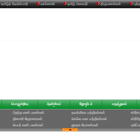
தமிழ்த் தேடுபொறி
வானொலி
தமிழ் அகராதி்
திருமணங்கள்
புத்
பொதுஅறிவு
ஆன்மிகம்
ஜோதிடம்
மருத்துவம்
பிறந்த எண் பலன்கள்
நவக்கிரக மந்திரங்கள்
ஸ்ரீர
தினசரி ஹோரைகள்
செல்வ வள மந்திரங்கள்
ஸ்ரீச
பெயர் எண் பலன்கள்
ஜாதக யோகங்கள்
புலிப