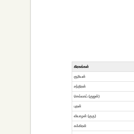
கிரகங்கள்
சூரியன்
சந்திரன்
செவ்வாய் (குஜன்)
புதன்
வியாழன் (குரு)
சுக்கிரன்