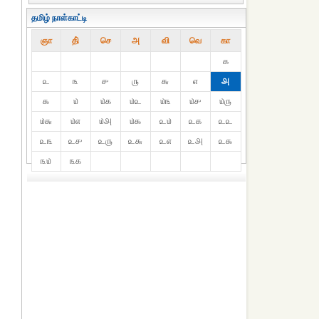
தமிழ் நாள்காட்டி
ஞா
தி்
செ
அ
வி
வெ
கா
௧
௨
௩
௪
௫
௬
௭
௮
௯
௰
௰௧
௰௨
௰௩
௰௪
௰௫
௰௬
௰௭
௰௮
௰௯
௨௰
௨௧
௨௨
௨௩
௨௪
௨௫
௨௬
௨௭
௨௮
௨௯
௩௰
௩௧