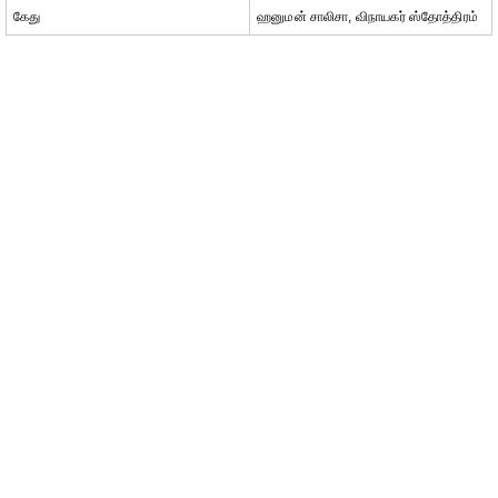
கேது
ஹனுமன் சாலிசா, விநாயகர் ஸ்தோத்திரம்