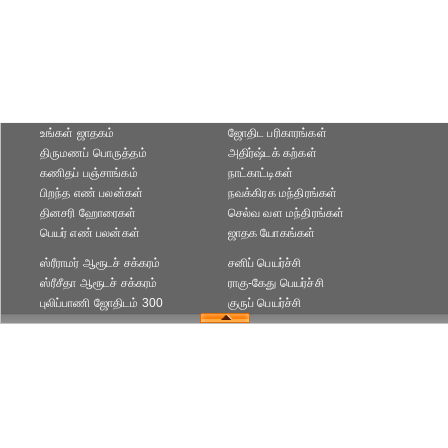
உங்கள் ஜாதகம்
ஜோதிட ப‌ரிகார‌ங்க‌ள்
திருமணப் பொருத்தம்
அதிர்ஷ்டக் கற்கள்
கணிதப் பஞ்சாங்கம்
நாட்காட்டிகள்
பிறந்த எண் பலன்கள்
நவக்கிரக மந்திரங்கள்
தினசரி ஹோரைகள்
செல்வ வள மந்திரங்கள்
பெயர் எண் பலன்கள்
ஜாதக யோகங்கள்
ஸ்ரீராமர் ஆரூடச் சக்கரம்
சனிப் பெயர்ச்சி
ஸ்ரீசீதா ஆரூடச் சக்கரம்
ராகு-கேது பெயர்ச்சி
புலிப்பாணி ஜோதிடம் 300
குருப் பெயர்ச்சி