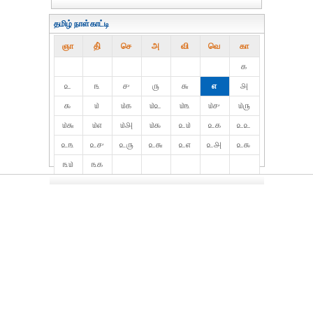
தமிழ் நாள்காட்டி
ஞா
தி்
செ
அ
வி
வெ
கா
௧
௨
௩
௪
௫
௬
௭
௮
௯
௰
௰௧
௰௨
௰௩
௰௪
௰௫
௰௬
௰௭
௰௮
௰௯
௨௰
௨௧
௨௨
௨௩
௨௪
௨௫
௨௬
௨௭
௨௮
௨௯
௩௰
௩௧