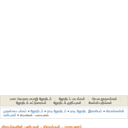
மகா அவதார பாபாஜி ஜோதிடம்
|
ஜோதிடப் பாடங்கள்
|
பிரபல ஜாதகங்கள்
|
ஜோதிடக் கட்டுரைகள்
|
ஜோதிடக் குறிப்புகள்
|
கேள்வி-பதில்கள்
முதன்மை பக்கம்
»
ஜோதிடம்
»
நாடி ஜோதிடம்
»
நாடி ஜோதிட இரகசியம்
»
கிரகங்களின்
பண்புகள்
»
கிரகங்கள் - பாராயணம்
கிரகங்களின் பண்புகள் - கிரகங்கள் - பாராயணம்