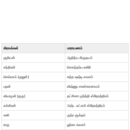
கிரகங்கள்
பாராயணம்
சூரியன்
ஆதித்ய கிருதயம்
சந்திரன்
சௌந்தர்ய லகிரி
செவ்வாய் (குஜன்)
கந்த ஷஷ்டி கவசம்
புதன்
விஷ்ணு சகஸ்கரனாமம்
வியாழன் (குரு)
தட்சினா மூர்த்தி ஸ்தோத்திரம்
சுக்கிரன்
அஷ்ட லட்சுமி ஸ்தோத்திரம்
சனி
ருத்ர சூக்தம்
ராகு
துர்கா கவசம்