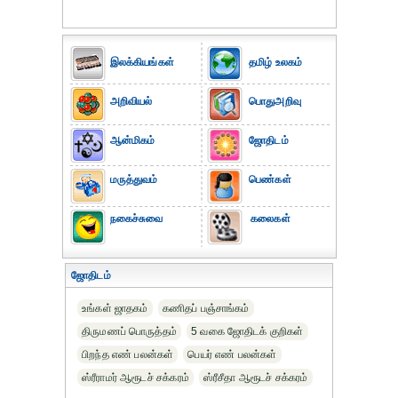
இலக்கியங்கள்
தமிழ் உலகம்
அறிவியல்
பொதுஅறிவு
ஆன்மிகம்
ஜோதிடம்
மருத்துவம்
பெண்கள்
நகைச்சுவை
கலைகள்
ஜோதிடம்
உங்கள் ஜாதகம்
கணிதப் பஞ்சாங்கம்
திருமணப் பொருத்தம்
5 வகை ஜோதிடக் குறிகள்
பிறந்த எண் பலன்கள்
பெயர் எண் பலன்கள்
ஸ்ரீராமர் ஆரூடச் சக்கரம்
ஸ்ரீசீதா ஆரூடச் சக்கரம்