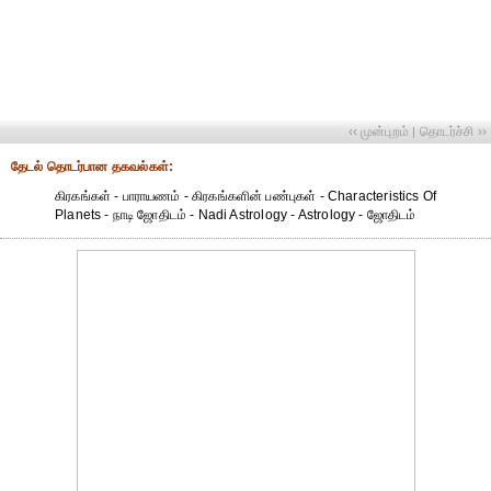
‹‹ முன்புறம்
தொடர்ச்சி ››
|
தேட‌ல் தொட‌ர்பான தகவ‌ல்க‌ள்:
கிரகங்கள் - பாராயணம் - கிரகங்களின் பண்புகள் - Characteristics Of
Planets - நாடி ஜோதிடம் - Nadi Astrology - Astrology - ஜோதிடம்