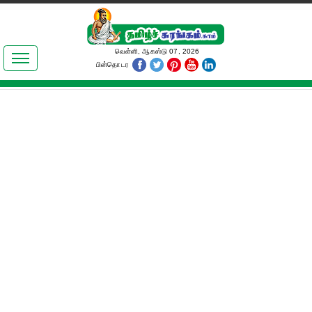
இலக்கியங்கள்
வெள்ளி, ஆகஸ்டு 07, 2026
பின்தொடர
தமிழ் உலகம்
அறிவியல்
பொதுஅறிவு
ஆன்மிகம்
ஜோதிடம்
மருத்துவம்
பெண்கள் பகுதி
நகைச்சுவை
கலையுலகம்