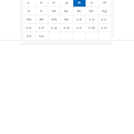
௨
௩
௪
௫
௬
௭
௮
௯
௰
௰௧
௰௨
௰௩
௰௪
௰௫
௰௬
௰௭
௰௮
௰௯
௨௰
௨௧
௨௨
௨௩
௨௪
௨௫
௨௬
௨௭
௨௮
௨௯
௩௰
௩௧