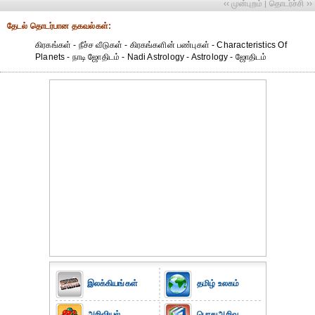
‹‹ முன்புறம்
தொடர்ச்சி ››
|
தேட‌ல் தொட‌ர்பான தகவ‌ல்க‌ள்:
கிரகங்கள் - நீச்ச வீடுகள் - கிரகங்களின் பண்புகள் - Characteristics Of
Planets - நாடி ஜோதிடம் - Nadi Astrology - Astrology - ஜோதிடம்
இலக்கியங்கள்
தமிழ் உலகம்
அறிவியல்
பொதுஅறிவு