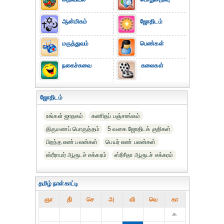
ஆன்மிகம்
ஜோதிடம்
மருத்துவம்
பெண்கள்
நகைச்சுவை
கலைகள்
ஜோதிடம்
உங்கள் ஜாதகம்
கணிதப் பஞ்சாங்கம்
திருமணப் பொருத்தம்
5 வகை ஜோதிடக் குறிகள்
பிறந்த எண் பலன்கள்
பெயர் எண் பலன்கள்
ஸ்ரீராமர் ஆரூடச் சக்கரம்
ஸ்ரீசீதா ஆரூடச் சக்கரம்
தமிழ் நாள்காட்டி
ஞா
தி்
செ
அ
வி
வெ
கா
௧