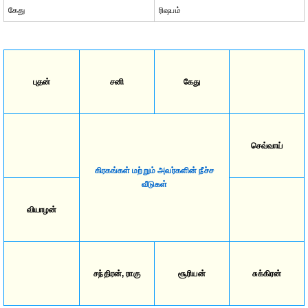
கேது
ரிஷபம்
புதன்
சனி
கேது
செவ்வாய்
கிரகங்கள் மற்றும் அவர்களின் நீச்ச
வீடுகள்
வியாழன்
சந்திரன், ராகு
சூரியன்
சுக்கிரன்