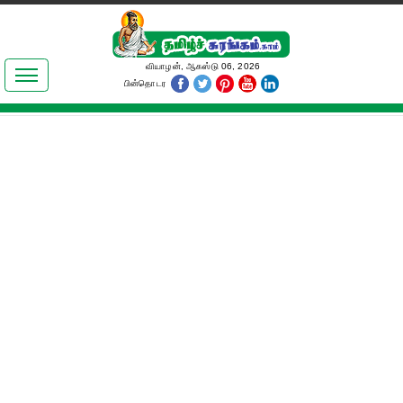
இலக்கியங்கள்
வியாழன், ஆகஸ்டு 06, 2026
பின்தொடர
தமிழ் உலகம்
அறிவியல்
பொதுஅறிவு
ஆன்மிகம்
ஜோதிடம்
மருத்துவம்
பெண்கள் பகுதி
நகைச்சுவை
கலையுலகம்