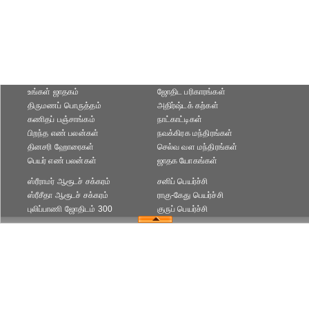
உங்கள் ஜாதகம்
ஜோதிட ப‌ரிகார‌ங்க‌ள்
திருமணப் பொருத்தம்
அதிர்ஷ்டக் கற்கள்
கணிதப் பஞ்சாங்கம்
நாட்காட்டிகள்
பிறந்த எண் பலன்கள்
நவக்கிரக மந்திரங்கள்
தினசரி ஹோரைகள்
செல்வ வள மந்திரங்கள்
பெயர் எண் பலன்கள்
ஜாதக யோகங்கள்
ஸ்ரீராமர் ஆரூடச் சக்கரம்
சனிப் பெயர்ச்சி
ஸ்ரீசீதா ஆரூடச் சக்கரம்
ராகு-கேது பெயர்ச்சி
புலிப்பாணி ஜோதிடம் 300
குருப் பெயர்ச்சி