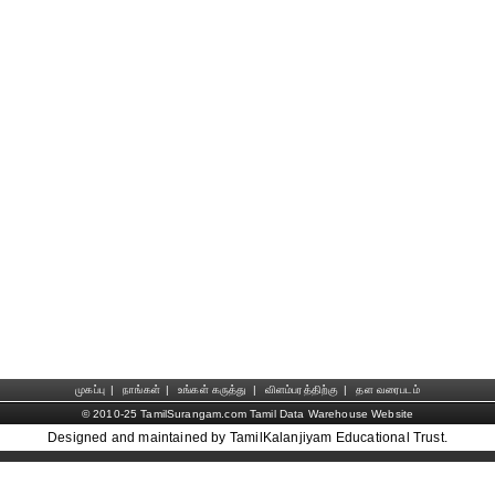
முகப்பு
|
நாங்கள்
|
உங்கள் கருத்து
|
விளம்பரத்திற்கு
|
தள வரைபடம்
© 2010-25 TamilSurangam.com Tamil Data Warehouse Website
Designed and maintained by TamilKalanjiyam Educational Trust.