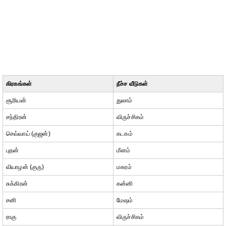
கிரகங்கள்
நீச்ச வீடுகள்
சூரியன்
துலாம்
சந்திரன்
விருச்சிகம்
செவ்வாய் (குஜன்)
கடகம்
புதன்
மீனம்
வியாழன் (குரு)
மகரம்
சுக்கிரன்
கன்னி
சனி
மேஷம்
ராகு
விருச்சிகம்