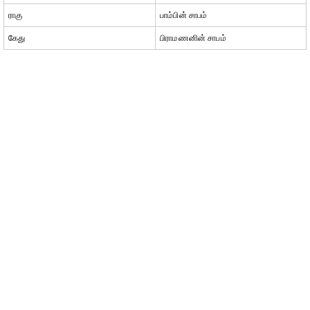
ராகு
பாம்பின் சாபம்
கேது
பிராமணனின் சாபம்