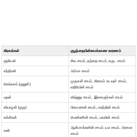
கிரகங்கள்
குழந்தையின்மைக்காண காரணம்
சூரியன்
சிவ சாபம், தந்தை சாபம், கருட சாபம்
சந்திரன்
அம்மா சாபம்
முருகன் சாபம், கிராமம் கடவுள் சாபம்,
செவ்வாய் (குஜன்)
எதிரியின் சாபம்
புதன்
விஷ்ணு சாபம், இளைஞர்கள் சாபம்
வியாழன் (குரு)
பிராமணன் சாபம், மரத்தின் சாபம்
சுக்கிரன்
பெண்ணின் சாபம், பசுவின் சாபம்
ஆன்மாக்களின் சாபம், யம சாபம், அரசமர
சனி
சாபம்