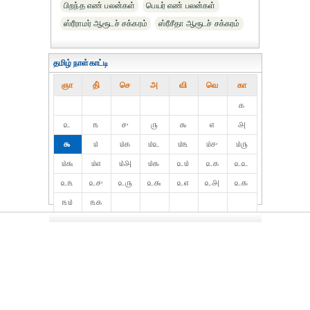
பிறந்த எண் பலன்கள்
பெயர் எண் பலன்கள்
ஸ்ரீராமர் ஆரூடச் சக்கரம்
ஸ்ரீசீதா ஆரூடச் சக்கரம்
தமிழ் நாள்காட்டி
ஞா
தி்
செ
அ
வி
வெ
கா
௧
௨
௩
௪
௫
௬
௭
௮
௯
௰
௰௧
௰௨
௰௩
௰௪
௰௫
௰௬
௰௭
௰௮
௰௯
௨௰
௨௧
௨௨
௨௩
௨௪
௨௫
௨௬
௨௭
௨௮
௨௯
௩௰
௩௧