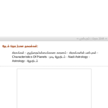
‹‹ முன்புறம்
தொடர்ச்சி ››
|
தேட‌ல் தொட‌ர்பான தகவ‌ல்க‌ள்:
கிரகங்கள் - குழந்தையின்மைக்காண காரணம் - கிரகங்களின் பண்புகள் -
Characteristics Of Planets - நாடி ஜோதிடம் - Nadi Astrology -
Astrology - ஜோதிடம்