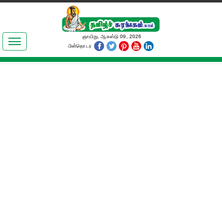
இலக்கியங்கள்
ஞாயிறு, ஆகஸ்டு 09, 2026
பின்தொடர
தமிழ் உலகம்
அறிவியல்
பொதுஅறிவு
ஆன்மிகம்
ஜோதிடம்
மருத்துவம்
பெண்கள் பகுதி
நகைச்சுவை
கலையுலகம்