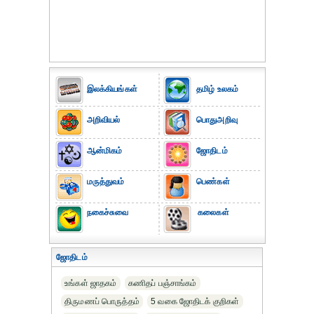
இலக்கியங்கள்
தமிழ் உலகம்
அறிவியல்
பொதுஅறிவு
ஆன்மிகம்
ஜோதிடம்
மருத்துவம்
பெண்கள்
நகைச்சுவை
கலைகள்
ஜோதிடம்
உங்கள் ஜாதகம்
கணிதப் பஞ்சாங்கம்
திருமணப் பொருத்தம்
5 வகை ஜோதிடக் குறிகள்