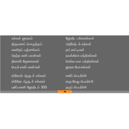
உங்கள் ஜாதகம்
ஜோதிட ப‌ரிகார‌ங்க‌ள்
திருமணப் பொருத்தம்
அதிர்ஷ்டக் கற்கள்
கணிதப் பஞ்சாங்கம்
நாட்காட்டிகள்
பிறந்த எண் பலன்கள்
நவக்கிரக மந்திரங்கள்
தினசரி ஹோரைகள்
செல்வ வள மந்திரங்கள்
பெயர் எண் பலன்கள்
ஜாதக யோகங்கள்
ஸ்ரீராமர் ஆரூடச் சக்கரம்
சனிப் பெயர்ச்சி
ஸ்ரீசீதா ஆரூடச் சக்கரம்
ராகு-கேது பெயர்ச்சி
புலிப்பாணி ஜோதிடம் 300
குருப் பெயர்ச்சி