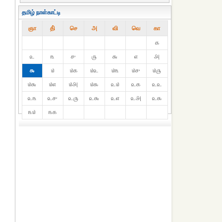
தமிழ் நாள்காட்டி
ஞா
தி்
செ
அ
வி
வெ
கா
௧
௨
௩
௪
௫
௬
௭
௮
௯
௰
௰௧
௰௨
௰௩
௰௪
௰௫
௰௬
௰௭
௰௮
௰௯
௨௰
௨௧
௨௨
௨௩
௨௪
௨௫
௨௬
௨௭
௨௮
௨௯
௩௰
௩௧