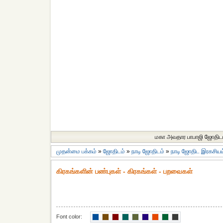
மகா அவதார பாபாஜி ஜோதிட
முதன்மை பக்கம்
»
ஜோதிடம்
»
நாடி ஜோதிடம்
»
நாடி ஜோதிட இரகசியம
கிரகங்களின் பண்புகள் - கிரகங்கள் - பறவைகள்
Font color: