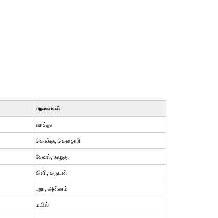
பறவைகள்
வாத்து
கொக்கு, கௌதாரி
சேவல், கழுகு.
கிளி, கருடன்
புறா, அன்னம்
மயில்