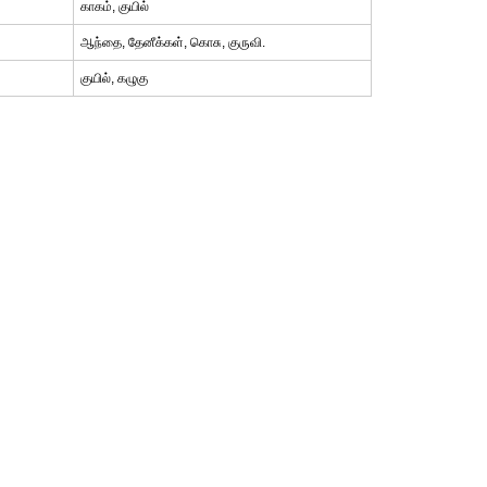
காகம், குயில்
ஆந்தை, தேனீக்கள், கொசு, குருவி.
குயில், கழுகு