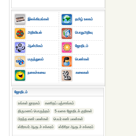
இலக்கியங்கள்
தமிழ் உலகம்
அறிவியல்
பொதுஅறிவு
ஆன்மிகம்
ஜோதிடம்
மருத்துவம்
பெண்கள்
நகைச்சுவை
கலைகள்
ஜோதிடம்
உங்கள் ஜாதகம்
கணிதப் பஞ்சாங்கம்
திருமணப் பொருத்தம்
5 வகை ஜோதிடக் குறிகள்
பிறந்த எண் பலன்கள்
பெயர் எண் பலன்கள்
ஸ்ரீராமர் ஆரூடச் சக்கரம்
ஸ்ரீசீதா ஆரூடச் சக்கரம்