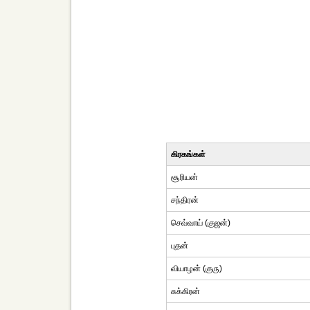
கிரகங்கள்
சூரியன்
சந்திரன்
செவ்வாய் (குஜன்)
புதன்
வியாழன் (குரு)
சுக்கிரன்