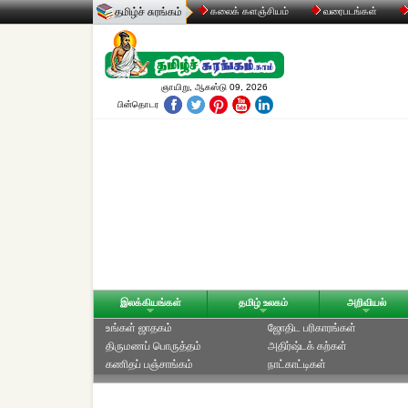
தமிழ்ச் சுரங்கம்
கலைக் களஞ்சியம்
வரைபடங்கள்
ஞாயிறு, ஆகஸ்டு 09, 2026
பின்தொடர
இலக்கியங்கள்
தமிழ் உலகம்
அறிவியல்
உங்கள் ஜாதகம்
ஜோதிட ப‌ரிகார‌ங்க‌ள்
திருமணப் பொருத்தம்
அதிர்ஷ்டக் கற்கள்
கணிதப் பஞ்சாங்கம்
நாட்காட்டிகள்