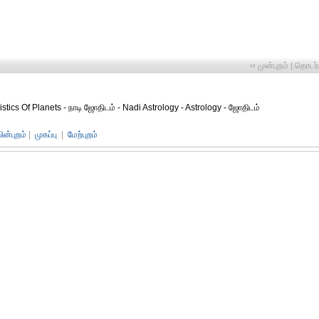
‹‹ முன்புறம்
தொடர்ச
|
tics Of Planets - நாடி ஜோதிடம் - Nadi Astrology - Astrology - ஜோதிடம்
பின்புறம்
|
முகப்பு
|
மேற்புறம்