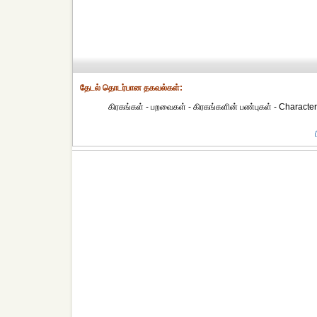
தேட‌ல் தொட‌ர்பான தகவ‌ல்க‌ள்:
கிரகங்கள் - பறவைகள் - கிரகங்களின் பண்புகள் - Characteris