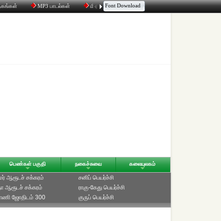
Font Download
தகங்கள்
MP3 பாடல்கள்
மின்னஞ்சல்
திரட்டி
உரையாடல்
பெண்கள் பகுதி
நகைச்சுவை
கலையுலகம்
ாமர் ஆரூடச் சக்கரம்
சனிப் பெயர்ச்சி
ீதா ஆரூடச் சக்கரம்
ராகு-கேது பெயர்ச்சி
்பாணி ஜோதிடம் 300
குருப் பெயர்ச்சி