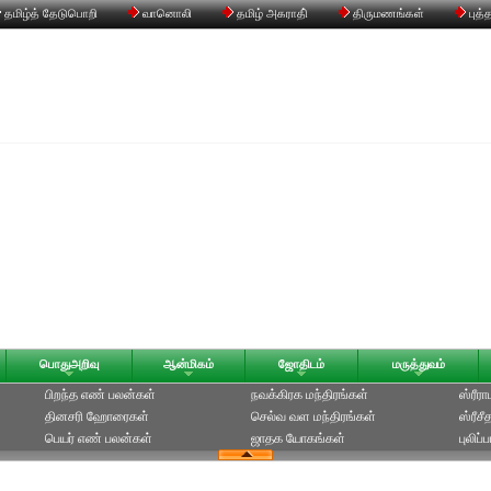
தமிழ்த் தேடுபொறி
வானொலி
தமிழ் அகராதி்
திருமணங்கள்
புத்
பொதுஅறிவு
ஆன்மிகம்
ஜோதிடம்
மருத்துவம்
பிறந்த எண் பலன்கள்
நவக்கிரக மந்திரங்கள்
ஸ்ரீர
தினசரி ஹோரைகள்
செல்வ வள மந்திரங்கள்
ஸ்ரீச
பெயர் எண் பலன்கள்
ஜாதக யோகங்கள்
புலிப