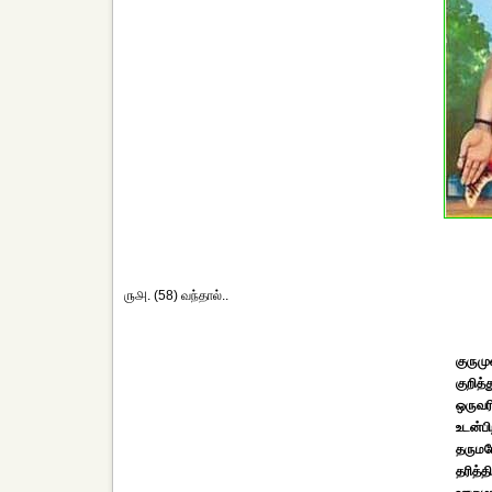
௫௮. (58) வந்தால்..
குருமு
குறித
ஒருவர
உடன்பி
தருமம
தரித்த