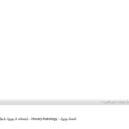
‹‹ முன்புறம்
தொடர்ச
|
தியர் ஆரூடச் சக்கரம் - Horary Astrology - ஆரூடங்கள்