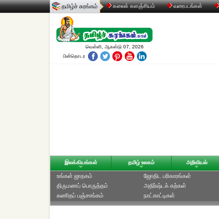
தமிழ்ச் சுரங்கம்
கலைக் களஞ்சியம்
வரைபடங்கள்
வெள்ளி, ஆகஸ்டு 07, 2026
பின்தொடர
இலக்கியங்கள்
தமிழ் உலகம்
அறிவியல்
உங்கள் ஜாதகம்
ஜோதிட ப‌ரிகார‌ங்க‌ள்
திருமணப் பொருத்தம்
அதிர்ஷ்டக் கற்கள்
கணிதப் பஞ்சாங்கம்
நாட்காட்டிகள்