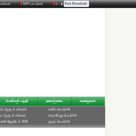
Font Download
தகங்கள்
MP3 பாடல்கள்
மின்னஞ்சல்
திரட்டி
உரையாடல்
பெண்கள் பகுதி
நகைச்சுவை
கலையுலகம்
ாமர் ஆரூடச் சக்கரம்
சனிப் பெயர்ச்சி
ீதா ஆரூடச் சக்கரம்
ராகு-கேது பெயர்ச்சி
்பாணி ஜோதிடம் 300
குருப் பெயர்ச்சி