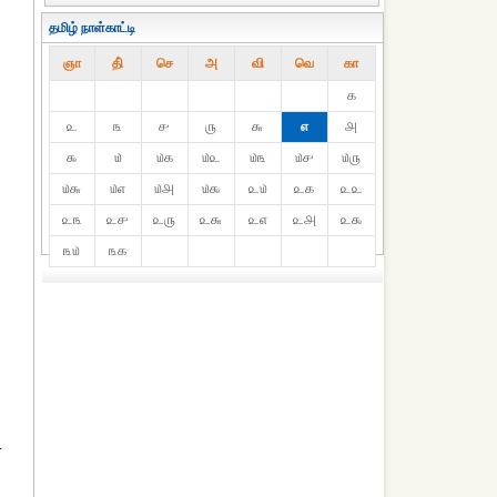
தமிழ் நாள்காட்டி
ஞா
தி்
செ
அ
வி
வெ
கா
௧
௨
௩
௪
௫
௬
௭
௮
௯
௰
௰௧
௰௨
௰௩
௰௪
௰௫
௰௬
௰௭
௰௮
௰௯
௨௰
௨௧
௨௨
௨௩
௨௪
௨௫
௨௬
௨௭
௨௮
௨௯
௩௰
௩௧
.