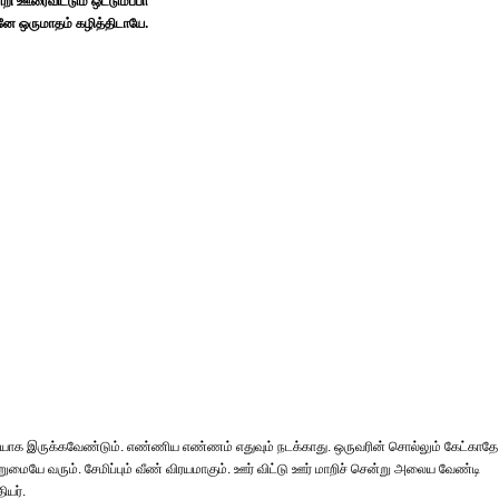
றி ஊரைவிட்டும் ஒட்டுமப்பா
னே ஒருமாதம் கழித்திடாயே.
ுமையாக இருக்கவேண்டும். எண்ணிய எண்ணம் எதுவும் நடக்காது. ஒருவரின் சொல்லும் கேட்காதே
மையே வரும். சேமிப்பும் வீண் விரயமாகும். ஊர் விட்டு ஊர் மாறிச் சென்று அலைய வேண்டி
ியர்.