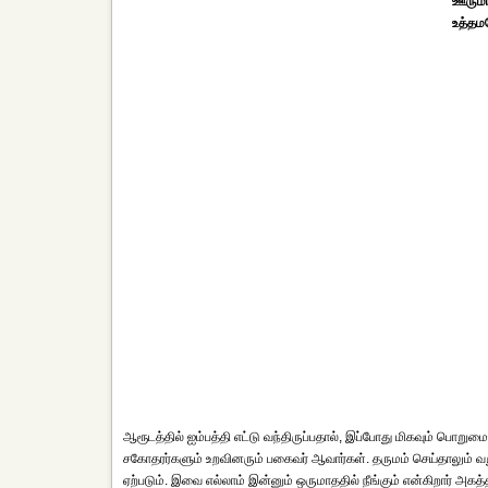
ஊருமா
உத்தம
ஆரூடத்தில் ஐம்பத்தி எட்டு வந்திருப்பதால், இப்போது மிகவும் பொற
சகோதரர்களும் உறவினரும் பகைவர் ஆவார்கள். தருமம் செய்தாலும் வறு
ஏற்படும். இவை எல்லாம் இன்னும் ஒருமாததில் நீங்கும் என்கிறார் அகத்த