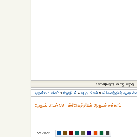
மகா அவதார பாபாஜி ஜோதிட
முதன்மை பக்கம்
»
ஜோதிடம்
»
ஆரூடங்கள்
»
ஸ்ரீஅகத்தியர் ஆரூடச் ச
ஆரூடப் பாடல் 58 - ஸ்ரீஅகத்தியர் ஆரூடச் சக்கரம்
Font color: