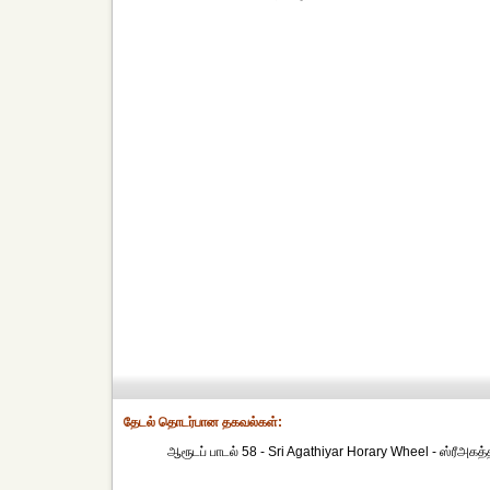
தேட‌ல் தொட‌ர்பான தகவ‌ல்க‌ள்:
ஆரூடப் பாடல் 58 - Sri Agathiyar Horary Wheel - ஸ்ரீஅகத்