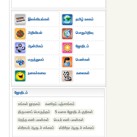
இலக்கியங்கள்
தமிழ் உலகம்
அறிவியல்
பொதுஅறிவு
ஆன்மிகம்
ஜோதிடம்
மருத்துவம்
பெண்கள்
நகைச்சுவை
கலைகள்
ஜோதிடம்
உங்கள் ஜாதகம்
கணிதப் பஞ்சாங்கம்
திருமணப் பொருத்தம்
5 வகை ஜோதிடக் குறிகள்
பிறந்த எண் பலன்கள்
பெயர் எண் பலன்கள்
ஸ்ரீராமர் ஆரூடச் சக்கரம்
ஸ்ரீசீதா ஆரூடச் சக்கரம்