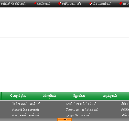
தமிழ்த் தேடுபொறி
வானொலி
தமிழ் அகராதி்
திருமணங்கள்
புத்
பொதுஅறிவு
ஆன்மிகம்
ஜோதிடம்
மருத்துவம்
பிறந்த எண் பலன்கள்
நவக்கிரக மந்திரங்கள்
ஸ்ரீர
தினசரி ஹோரைகள்
செல்வ வள மந்திரங்கள்
ஸ்ரீச
பெயர் எண் பலன்கள்
ஜாதக யோகங்கள்
புலிப