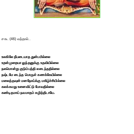
௪௬. (46) வந்தால்..
உலகிலே நீயடையாத துன்பமில்லை
உறன்முறையா லுந்தனுக்கு உதவியில்லை
நலமொன்று குடும்பத்தி லடைந்ததில்லை
நஷ்டமே டைந்த பொருள் கணக்கேயில்லை
மலைத்தவுன் மனநோய்க்கு மகிழ்ச்சியில்லை
கலக்கமது உனைவிட்டு போவதில்லை
கண்டிதமாய் நவமாதம் கழித்திடாயே.