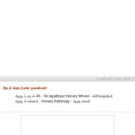
‹‹ முன்புறம்
தொடர்ச்சி ››
|
தேட‌ல் தொட‌ர்பான தகவ‌ல்க‌ள்:
ஆரூடப் பாடல் 46 - Sri Agathiyar Horary Wheel - ஸ்ரீஅகத்தியர்
ஆரூடச் சக்கரம் - Horary Astrology - ஆரூடங்கள்