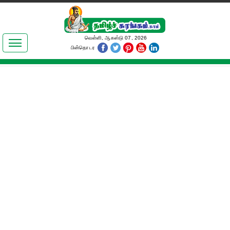
இலக்கியங்கள்
வெள்ளி, ஆகஸ்டு 07, 2026
பின்தொடர
தமிழ் உலகம்
அறிவியல்
பொதுஅறிவு
ஆன்மிகம்
ஜோதிடம்
மருத்துவம்
பெண்கள் பகுதி
நகைச்சுவை
கலையுலகம்