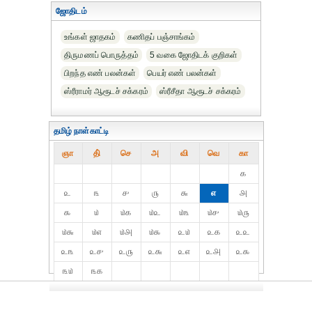
ஜோதிடம்
உங்கள் ஜாதகம்
கணிதப் பஞ்சாங்கம்
திருமணப் பொருத்தம்
5 வகை ஜோதிடக் குறிகள்
பிறந்த எண் பலன்கள்
பெயர் எண் பலன்கள்
ஸ்ரீராமர் ஆரூடச் சக்கரம்
ஸ்ரீசீதா ஆரூடச் சக்கரம்
தமிழ் நாள்காட்டி
ஞா
தி்
செ
அ
வி
வெ
கா
௧
௨
௩
௪
௫
௬
௭
௮
௯
௰
௰௧
௰௨
௰௩
௰௪
௰௫
௰௬
௰௭
௰௮
௰௯
௨௰
௨௧
௨௨
௨௩
௨௪
௨௫
௨௬
௨௭
௨௮
௨௯
௩௰
௩௧