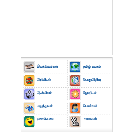
இலக்கியங்கள்
தமிழ் உலகம்
அறிவியல்
பொதுஅறிவு
ஆன்மிகம்
ஜோதிடம்
மருத்துவம்
பெண்கள்
நகைச்சுவை
கலைகள்