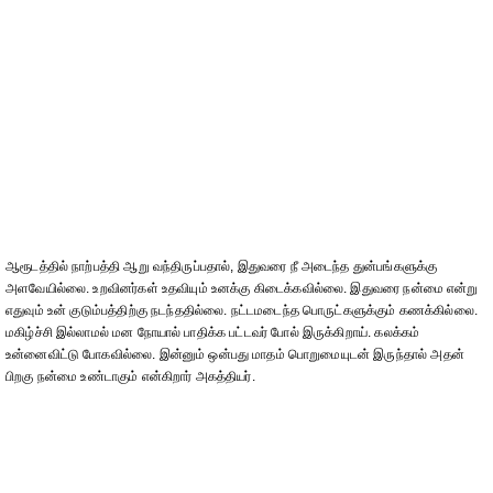
ஆரூடத்தில் நாற்பத்தி ஆறு வந்திருப்பதால், இதுவரை நீ அடைந்த துன்பங்களுக்கு
அளவேயில்லை. உறவினர்கள் உதவியும் உனக்கு கிடைக்கவில்லை. இதுவரை நன்மை என்று
எதுவும் உன் குடும்பத்திற்கு நடந்ததில்லை. நட்டமடைந்த பொருட்களுக்கும் கணக்கில்லை.
மகிழ்ச்சி இல்லாமல் மன நோயால் பாதிக்க பட்டவர் போல் இருக்கிறாய். கலக்கம்
உன்னைவிட்டு போகவில்லை. இன்னும் ஒன்பது மாதம் பொறுமையுடன் இருந்தால் அதன்
பிறகு நன்மை உண்டாகும் என்கிறார் அகத்தியர்.