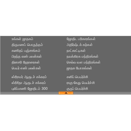
உங்கள் ஜாதகம்
ஜோதிட ப‌ரிகார‌ங்க‌ள்
திருமணப் பொருத்தம்
அதிர்ஷ்டக் கற்கள்
கணிதப் பஞ்சாங்கம்
நாட்காட்டிகள்
பிறந்த எண் பலன்கள்
நவக்கிரக மந்திரங்கள்
தினசரி ஹோரைகள்
செல்வ வள மந்திரங்கள்
பெயர் எண் பலன்கள்
ஜாதக யோகங்கள்
ஸ்ரீராமர் ஆரூடச் சக்கரம்
சனிப் பெயர்ச்சி
ஸ்ரீசீதா ஆரூடச் சக்கரம்
ராகு-கேது பெயர்ச்சி
புலிப்பாணி ஜோதிடம் 300
குருப் பெயர்ச்சி