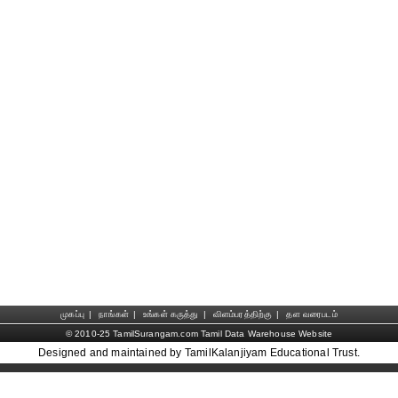
முகப்பு
|
நாங்கள்
|
உங்கள் கருத்து
|
விளம்பரத்திற்கு
|
தள வரைபடம்
© 2010-25 TamilSurangam.com Tamil Data Warehouse Website
Designed and maintained by TamilKalanjiyam Educational Trust.