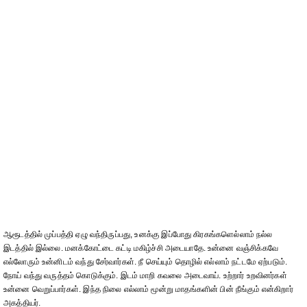
ஆரூடத்தில் முப்பத்தி ஏழு வந்திருப்பது, உனக்கு இப்போது கிரகங்களெல்லாம் நல்ல
இடத்தில் இல்லை. மனக்கோட்டை கட்டி மகிழ்ச்சி அடையாதே. உன்னை வஞ்சிக்கவே
எல்லோரும் உன்னிடம் வந்து சேர்வார்கள். நீ செய்யும் தொழில் எல்லாம் நட்டமே ஏற்படும்.
நோய் வந்து வருத்தம் கொடுக்கும். இடம் மாறி கவலை அடைவாய். உற்றார் உறவினர்கள்
உன்னை வெறுப்பார்கள். இந்த நிலை எல்லாம் மூன்று மாதங்களின் பின் நீங்கும் என்கிறார்
அகத்தியர்.