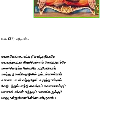
௩௭. (37) வந்தால்..
மனக்கோட்டை கட்டி நீ மகிழ்ந்திடாதே
மலைத்தவுடன் கிரகமெல்லாம் கொடியதாச்சே
உனைகெடுக்க வேணபே ருறமேயாவார்
உகந்து நீ செய்தொழிலில் நஷ்டங்காண்பாய்
வினையமடன் வந்த நோய் வருத்தமாக்கும்
வேறிடத்தும் மாற்றி வைக்கும் கவலையாக்கும்
மனைவிமக்கள் சுற்றமும் உனைவெறுக்கும்
மாதமூன்று போனபின்னே மகிழுவாயே.