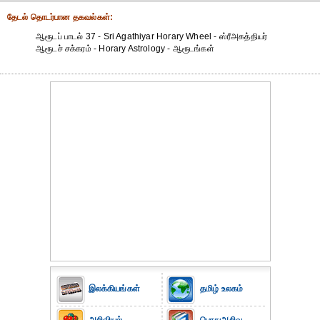
தேட‌ல் தொட‌ர்பான தகவ‌ல்க‌ள்:
ஆரூடப் பாடல் 37 - Sri Agathiyar Horary Wheel - ஸ்ரீஅகத்தியர்
ஆரூடச் சக்கரம் - Horary Astrology - ஆரூடங்கள்
இலக்கியங்கள்
தமிழ் உலகம்