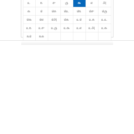
௨
௩
௪
௫
௬
௭
௮
௯
௰
௰௧
௰௨
௰௩
௰௪
௰௫
௰௬
௰௭
௰௮
௰௯
௨௰
௨௧
௨௨
௨௩
௨௪
௨௫
௨௬
௨௭
௨௮
௨௯
௩௰
௩௧