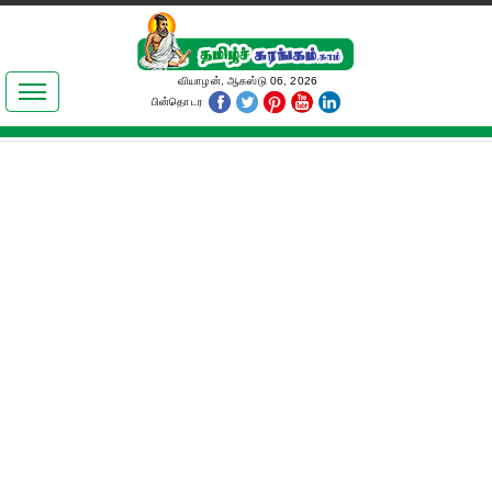
இலக்கியங்கள்
வியாழன், ஆகஸ்டு 06, 2026
பின்தொடர
தமிழ் உலகம்
அறிவியல்
பொதுஅறிவு
ஆன்மிகம்
ஜோதிடம்
மருத்துவம்
பெண்கள் பகுதி
நகைச்சுவை
கலையுலகம்