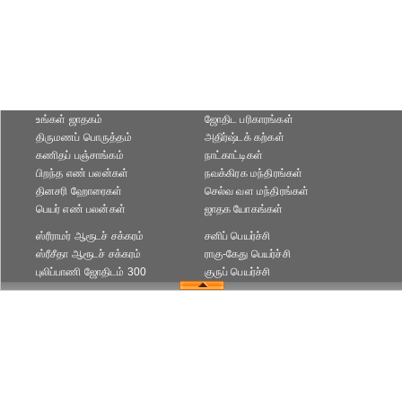
உங்கள் ஜாதகம்
ஜோதிட ப‌ரிகார‌ங்க‌ள்
திருமணப் பொருத்தம்
அதிர்ஷ்டக் கற்கள்
கணிதப் பஞ்சாங்கம்
நாட்காட்டிகள்
பிறந்த எண் பலன்கள்
நவக்கிரக மந்திரங்கள்
தினசரி ஹோரைகள்
செல்வ வள மந்திரங்கள்
பெயர் எண் பலன்கள்
ஜாதக யோகங்கள்
ஸ்ரீராமர் ஆரூடச் சக்கரம்
சனிப் பெயர்ச்சி
ஸ்ரீசீதா ஆரூடச் சக்கரம்
ராகு-கேது பெயர்ச்சி
புலிப்பாணி ஜோதிடம் 300
குருப் பெயர்ச்சி