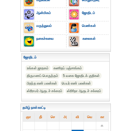
அறிவியல்
பொதுஅறிவு
ஆன்மிகம்
ஜோதிடம்
மருத்துவம்
பெண்கள்
நகைச்சுவை
கலைகள்
ஜோதிடம்
உங்கள் ஜாதகம்
கணிதப் பஞ்சாங்கம்
திருமணப் பொருத்தம்
5 வகை ஜோதிடக் குறிகள்
பிறந்த எண் பலன்கள்
பெயர் எண் பலன்கள்
ஸ்ரீராமர் ஆரூடச் சக்கரம்
ஸ்ரீசீதா ஆரூடச் சக்கரம்
தமிழ் நாள்காட்டி
ஞா
தி்
செ
அ
வி
வெ
கா
௧