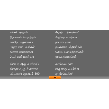
உங்கள் ஜாதகம்
ஜோதிட ப‌ரிகார‌ங்க‌ள்
திருமணப் பொருத்தம்
அதிர்ஷ்டக் கற்கள்
கணிதப் பஞ்சாங்கம்
நாட்காட்டிகள்
பிறந்த எண் பலன்கள்
நவக்கிரக மந்திரங்கள்
தினசரி ஹோரைகள்
செல்வ வள மந்திரங்கள்
பெயர் எண் பலன்கள்
ஜாதக யோகங்கள்
ஸ்ரீராமர் ஆரூடச் சக்கரம்
சனிப் பெயர்ச்சி
ஸ்ரீசீதா ஆரூடச் சக்கரம்
ராகு-கேது பெயர்ச்சி
புலிப்பாணி ஜோதிடம் 300
குருப் பெயர்ச்சி