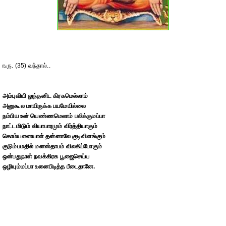
௩௫. (35) வந்தால்..
அம்புவியி லுந்தனிட கிரகமெல்லாம்
அனுகூல மாயிருக்க பயமேயில்லை
நம்பிய உன் யெண்ணமெலாம் பலிக்குமப்பா
நாட்டமிடும் வியாபாரமும் விர்த்தியாகும்
கொம்யனையாள் தன்னாலே குடிவிளங்கும்
குடும்பமதில் மனஸ்தாபம் விலகிப்போகும்
ஒன்பதுநாள் நவக்கிரக பூஜைசெய்ய
ஒழியும்மப்பா உனைபிடித்த பீடைதானே.