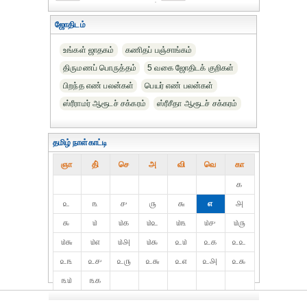
ஜோதிடம்
உங்கள் ஜாதகம்
கணிதப் பஞ்சாங்கம்
திருமணப் பொருத்தம்
5 வகை ஜோதிடக் குறிகள்
பிறந்த எண் பலன்கள்
பெயர் எண் பலன்கள்
ஸ்ரீராமர் ஆரூடச் சக்கரம்
ஸ்ரீசீதா ஆரூடச் சக்கரம்
தமிழ் நாள்காட்டி
ஞா
தி்
செ
அ
வி
வெ
கா
௧
௨
௩
௪
௫
௬
௭
௮
௯
௰
௰௧
௰௨
௰௩
௰௪
௰௫
௰௬
௰௭
௰௮
௰௯
௨௰
௨௧
௨௨
௨௩
௨௪
௨௫
௨௬
௨௭
௨௮
௨௯
௩௰
௩௧