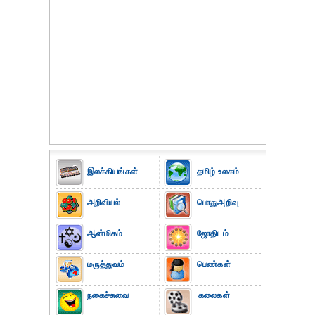
இலக்கியங்கள்
தமிழ் உலகம்
அறிவியல்
பொதுஅறிவு
ஆன்மிகம்
ஜோதிடம்
மருத்துவம்
பெண்கள்
நகைச்சுவை
கலைகள்