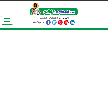
இலக்கியங்கள்
வெள்ளி, ஆகஸ்டு 07, 2026
பின்தொடர
தமிழ் உலகம்
அறிவியல்
பொதுஅறிவு
ஆன்மிகம்
ஜோதிடம்
மருத்துவம்
பெண்கள் பகுதி
நகைச்சுவை
கலையுலகம்