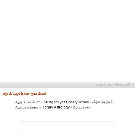
‹‹ முன்புறம்
தொடர்ச்சி ››
|
தேட‌ல் தொட‌ர்பான தகவ‌ல்க‌ள்:
ஆரூடப் பாடல் 35 - Sri Agathiyar Horary Wheel - ஸ்ரீஅகத்தியர்
ஆரூடச் சக்கரம் - Horary Astrology - ஆரூடங்கள்