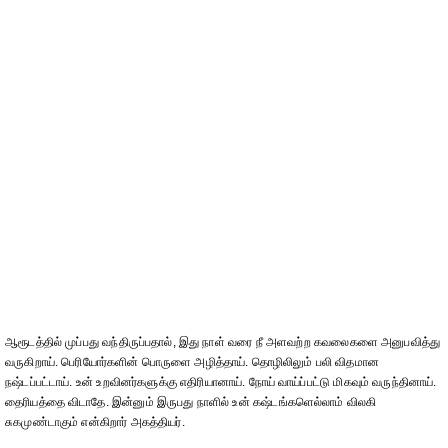
ஆரூடத்தில் முப்பது வந்திருப்பதால், இது நாள் வரை நீ அளவற்ற கவலைகளை அனுபவித்து
வருகிறாய். பெரியோர்களின் பொருளை அழித்தாய். தொழிலிலும் பலி விதமான
நஷ்டப்பட்டாய். உன் உறவினர்களுக்கு எதிரியானாய். நோய் வாய்ப்பட்டு மிகவும் வருந்தினாய்.
தைரியத்தை விடாதே. இன்னும் இருபது நாளில் உன் கஷ்டங்களெல்லாம் விலகி
சுகமுண்டாகும் என்கிறார் அகத்தியர்.