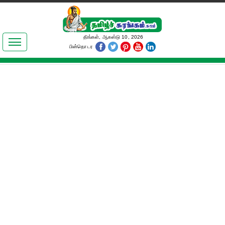
இலக்கியங்கள்
திங்கள், ஆகஸ்டு 10, 2026
பின்தொடர
தமிழ் உலகம்
அறிவியல்
பொதுஅறிவு
ஆன்மிகம்
ஜோதிடம்
மருத்துவம்
பெண்கள் பகுதி
நகைச்சுவை
கலையுலகம்