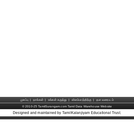
முகப்பு
|
நாங்கள்
|
உங்கள் கருத்து
|
விளம்பரத்திற்கு
|
தள வரைபடம்
© 2010-25 TamilSurangam.com Tamil Data Warehouse Website
Designed and maintained by TamilKalanjiyam Educational Trust.