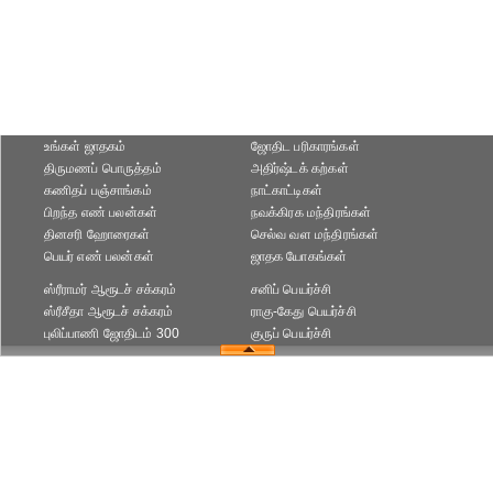
உங்கள் ஜாதகம்
ஜோதிட ப‌ரிகார‌ங்க‌ள்
திருமணப் பொருத்தம்
அதிர்ஷ்டக் கற்கள்
கணிதப் பஞ்சாங்கம்
நாட்காட்டிகள்
பிறந்த எண் பலன்கள்
நவக்கிரக மந்திரங்கள்
தினசரி ஹோரைகள்
செல்வ வள மந்திரங்கள்
பெயர் எண் பலன்கள்
ஜாதக யோகங்கள்
ஸ்ரீராமர் ஆரூடச் சக்கரம்
சனிப் பெயர்ச்சி
ஸ்ரீசீதா ஆரூடச் சக்கரம்
ராகு-கேது பெயர்ச்சி
புலிப்பாணி ஜோதிடம் 300
குருப் பெயர்ச்சி