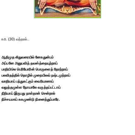
௩o. (30) வந்தால்..
ஆதிமுத லிதுவரையில் னேகதுன்பம்
அப்பனே அனுபவித் தவஸ்த்தையுற்றாய்
பாதியிலெ பெரியோரின் பொருளைத் தோற்றாய்
பலவிதத்தில் தொழில் முறையிலவ் நஷ்டமுற்றாய்
வாதியாய் பந்துகட்கும் வைரியானாய்
வலுத்தமுள்ள நோயாலே வருத்தப்பட்டாய்
நீதியாய் இருபது நாள்தான் சென்றால்
நிச்சயமாய் சுகமுண்டு நினைத்துப்பாரே.