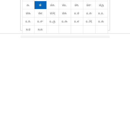
௯
௰
௰௧
௰௨
௰௩
௰௪
௰௫
௰௬
௰௭
௰௮
௰௯
௨௰
௨௧
௨௨
௨௩
௨௪
௨௫
௨௬
௨௭
௨௮
௨௯
௩௰
௩௧