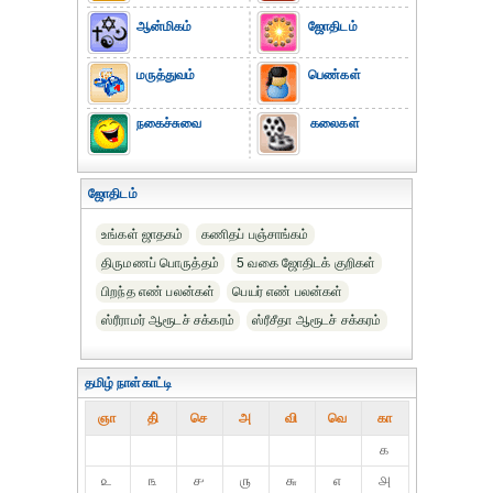
ஆன்மிகம்
ஜோதிடம்
மருத்துவம்
பெண்கள்
நகைச்சுவை
கலைகள்
ஜோதிடம்
உங்கள் ஜாதகம்
கணிதப் பஞ்சாங்கம்
திருமணப் பொருத்தம்
5 வகை ஜோதிடக் குறிகள்
பிறந்த எண் பலன்கள்
பெயர் எண் பலன்கள்
ஸ்ரீராமர் ஆரூடச் சக்கரம்
ஸ்ரீசீதா ஆரூடச் சக்கரம்
தமிழ் நாள்காட்டி
ஞா
தி்
செ
அ
வி
வெ
கா
௧
௨
௩
௪
௫
௬
௭
௮