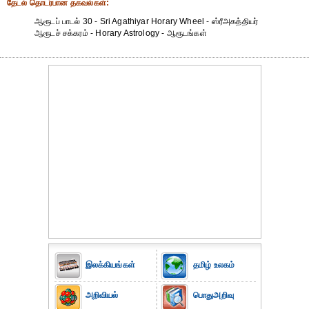
தேட‌ல் தொட‌ர்பான தகவ‌ல்க‌ள்:
ஆரூடப் பாடல் 30 - Sri Agathiyar Horary Wheel - ஸ்ரீஅகத்தியர்
ஆரூடச் சக்கரம் - Horary Astrology - ஆரூடங்கள்
இலக்கியங்கள்
தமிழ் உலகம்
அறிவியல்
பொதுஅறிவு