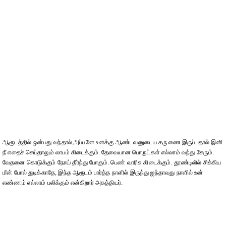
ஆரூடத்தில் ஒன்பது வந்தால்,அப்பனே உனக்கு ஆண்டவனுடைய கருணை இருப்பதால் இனி
நீ எதைச் செய்தாலும் லாபம் கிடைக்கும். தேவையான பொருட்கள் எல்லாம் வந்து சேரும்.
வேதனை கொடுக்கும் நோய் தீர்ந்து போகும். பெண் வாரிசு கிடைக்கும். தூண்டிலில் சிக்கிய
மீன் போல் துடிக்காதே, இந்த ஆரூடம் பார்த்த நாளில் இருந்து ஐந்தாவது நாளில் உன்
எண்ணம் எல்லாம் பலிக்கும் என்கிறார் அகத்தியர்.