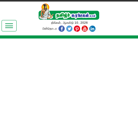
இலக்கியங்கள்
திங்கள், ஆகஸ்டு 10, 2026
பின்தொடர
தமிழ் உலகம்
அறிவியல்
பொதுஅறிவு
ஆன்மிகம்
ஜோதிடம்
மருத்துவம்
பெண்கள் பகுதி
நகைச்சுவை
கலையுலகம்