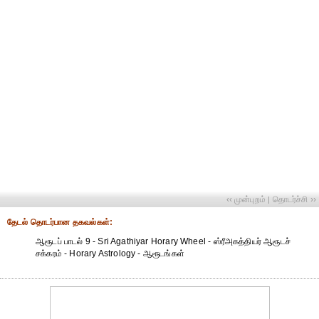
‹‹ முன்புறம்
தொடர்ச்சி ››
|
தேட‌ல் தொட‌ர்பான தகவ‌ல்க‌ள்:
ஆரூடப் பாடல் 9 - Sri Agathiyar Horary Wheel - ஸ்ரீஅகத்தியர் ஆரூடச்
சக்கரம் - Horary Astrology - ஆரூடங்கள்