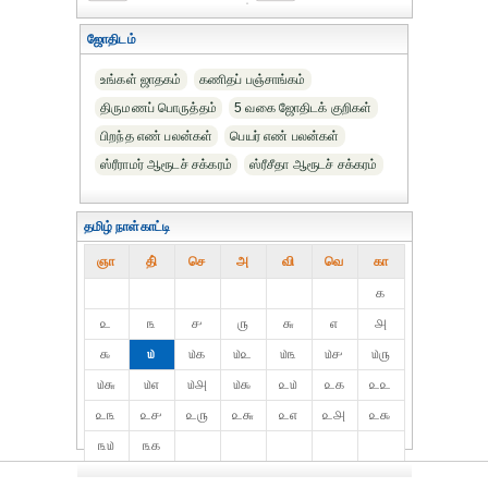
ஜோதிடம்
உங்கள் ஜாதகம்
கணிதப் பஞ்சாங்கம்
திருமணப் பொருத்தம்
5 வகை ஜோதிடக் குறிகள்
பிறந்த எண் பலன்கள்
பெயர் எண் பலன்கள்
ஸ்ரீராமர் ஆரூடச் சக்கரம்
ஸ்ரீசீதா ஆரூடச் சக்கரம்
தமிழ் நாள்காட்டி
ஞா
தி்
செ
அ
வி
வெ
கா
௧
௨
௩
௪
௫
௬
௭
௮
௯
௰
௰௧
௰௨
௰௩
௰௪
௰௫
௰௬
௰௭
௰௮
௰௯
௨௰
௨௧
௨௨
௨௩
௨௪
௨௫
௨௬
௨௭
௨௮
௨௯
௩௰
௩௧