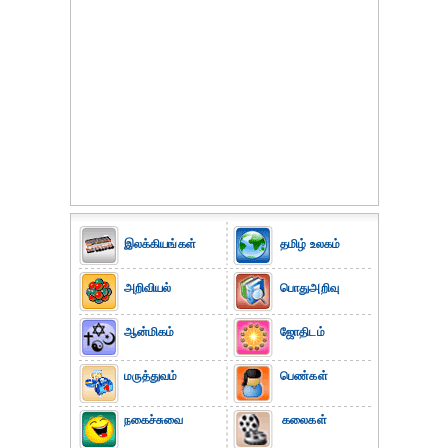
இலக்கியங்கள்
தமிழ் உலகம்
அறிவியல்
பொதுஅறிவு
ஆன்மிகம்
ஜோதிடம்
மருத்துவம்
பெண்கள்
நகைச்சுவை
கலைகள்