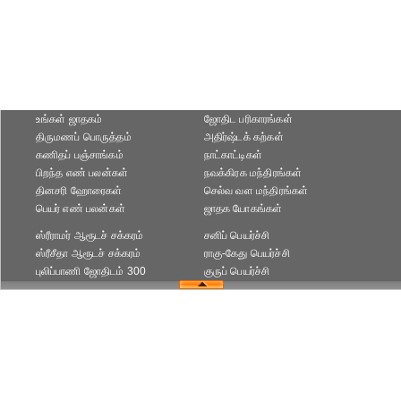
உங்கள் ஜாதகம்
ஜோதிட ப‌ரிகார‌ங்க‌ள்
திருமணப் பொருத்தம்
அதிர்ஷ்டக் கற்கள்
கணிதப் பஞ்சாங்கம்
நாட்காட்டிகள்
பிறந்த எண் பலன்கள்
நவக்கிரக மந்திரங்கள்
தினசரி ஹோரைகள்
செல்வ வள மந்திரங்கள்
பெயர் எண் பலன்கள்
ஜாதக யோகங்கள்
ஸ்ரீராமர் ஆரூடச் சக்கரம்
சனிப் பெயர்ச்சி
ஸ்ரீசீதா ஆரூடச் சக்கரம்
ராகு-கேது பெயர்ச்சி
புலிப்பாணி ஜோதிடம் 300
குருப் பெயர்ச்சி