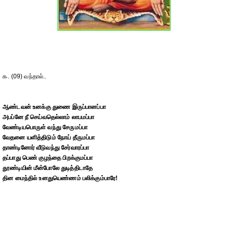
௯. (09) வந்தால்..
ஆண்டவன் உனக்கு துணை இருப்பானப்பா
அபப்னே நீ செய்வதெல்லாம் லாபமப்பா
வேண்டியபொருள் வந்து சேருமப்பா
வேதனை யளித்திடும் நோய் தீருமப்பா
தாண்டினோர் வீடுவந்து சேர்வாரப்பா
தப்பாது பெண் குழந்தை பிறக்குமப்பா
தூண்டியின் மீன்போலே துடித்திடாதே
தின மைந்தில் உனதுயெண்ணம் பலிக்கும்பாரே!