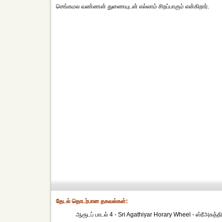
செங்கமல வண்ணன் துணையுடன் எல்லாம் சிறப்பாகும் என்கிறார்.
தேட‌ல் தொட‌ர்பான தகவ‌ல்க‌ள்:
ஆரூடப் பாடல் 4 - Sri Agathiyar Horary Wheel - ஸ்ரீஅகத்த