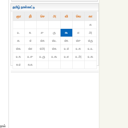
தமிழ் நாள்காட்டி
ஞா
தி்
செ
அ
வி
வெ
கா
௧
௨
௩
௪
௫
௬
௭
௮
௯
௰
௰௧
௰௨
௰௩
௰௪
௰௫
௰௬
௰௭
௰௮
௰௯
௨௰
௨௧
௨௨
௨௩
௨௪
௨௫
௨௬
௨௭
௨௮
௨௯
௩௰
௩௧
றால்