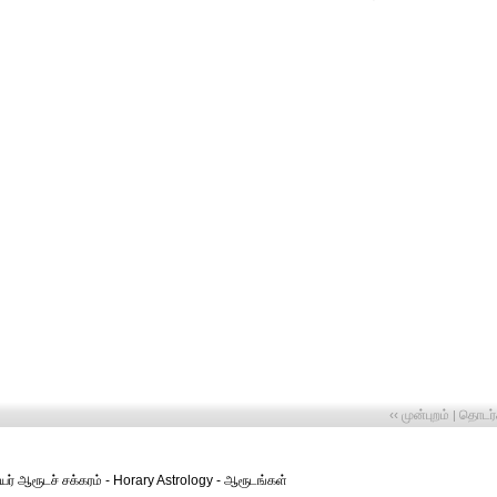
‹‹ முன்புறம்
தொடர்ச
|
ியர் ஆரூடச் சக்கரம் - Horary Astrology - ஆரூடங்கள்