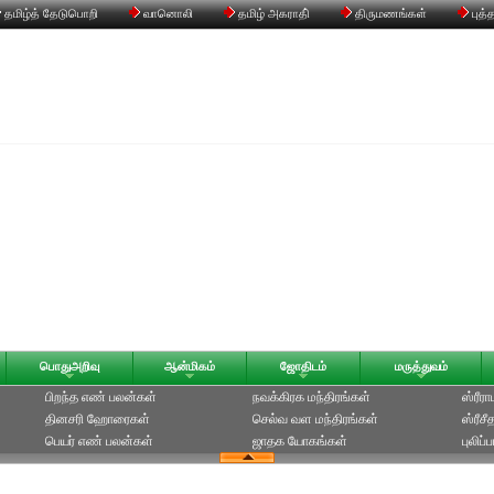
தமிழ்த் தேடுபொறி
வானொலி
தமிழ் அகராதி்
திருமணங்கள்
புத்
பொதுஅறிவு
ஆன்மிகம்
ஜோதிடம்
மருத்துவம்
பிறந்த எண் பலன்கள்
நவக்கிரக மந்திரங்கள்
ஸ்ரீர
தினசரி ஹோரைகள்
செல்வ வள மந்திரங்கள்
ஸ்ரீச
பெயர் எண் பலன்கள்
ஜாதக யோகங்கள்
புலிப