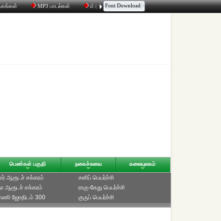
Font Download
தகங்கள்
MP3 பாடல்கள்
மின்னஞ்சல்
திரட்டி
உரையாடல்
பெண்கள் பகுதி
நகைச்சுவை
கலையுலகம்
ாமர் ஆரூடச் சக்கரம்
சனிப் பெயர்ச்சி
ீதா ஆரூடச் சக்கரம்
ராகு-கேது பெயர்ச்சி
்பாணி ஜோதிடம் 300
குருப் பெயர்ச்சி