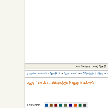
மகா அவதார பாபாஜி ஜோதிட
முதன்மை பக்கம்
»
ஜோதிடம்
»
ஆரூடங்கள்
»
ஸ்ரீஅகத்தியர் ஆரூடச் ச
ஆரூடப் பாடல் 4 - ஸ்ரீஅகத்தியர் ஆரூடச் சக்கரம்
Font color: