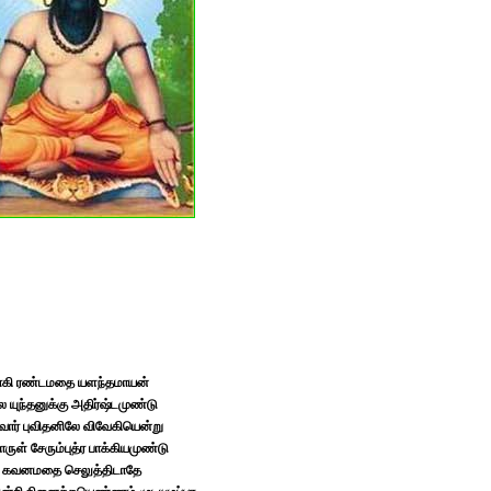
கி ரண்டமதை யளந்தமாயன்
யுந்தனுக்கு அதிர்ஷ்டமுண்டு
வார் புவிதனிலே விவேகியென்று
ள் சேரும்புத்ர பாக்கியமுண்டு
ி கவனமதை செலுத்திடாதே