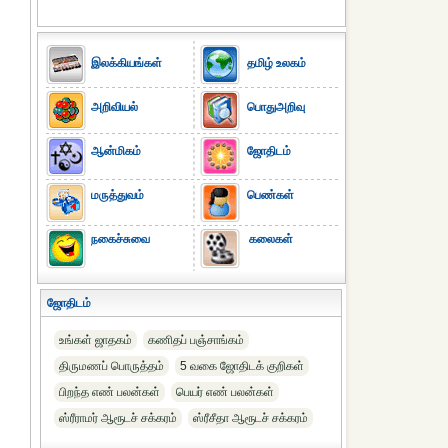
இலக்கியங்கள்
தமிழ் உலகம்
அறிவியல்
பொதுஅறிவு
ஆன்மிகம்
ஜோதிடம்
மருத்துவம்
பெண்கள்
நகைச்சுவை
கலைகள்
ஜோதிடம்
உங்கள் ஜாதகம்
கணிதப் பஞ்சாங்கம்
திருமணப் பொருத்தம்
5 வகை ஜோதிடக் குறிகள்
பிறந்த எண் பலன்கள்
பெயர் எண் பலன்கள்
ஸ்ரீராமர் ஆரூடச் சக்கரம்
ஸ்ரீசீதா ஆரூடச் சக்கரம்