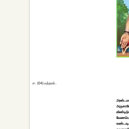
௪. (04) வந்தால்..
அண்டமா
அருளாலே 
விண்டிடு
வேணபொரு
கண்டபட