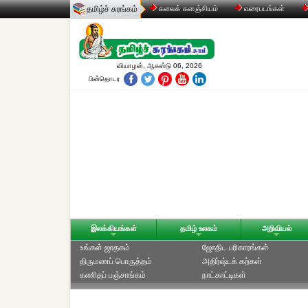
தமிழ்ச் சுரங்கம்
கலைக் களஞ்சியம்
வரைபடங்கள்
வியாழன், ஆகஸ்டு 06, 2026
பின்தொடர
இலக்கியங்கள்
தமிழ் உலகம்
அறிவியல்
உங்கள் ஜாதகம்
ஜோதிட ப‌ரிகார‌ங்க‌ள்
திருமணப் பொருத்தம்
அதிர்ஷ்டக் கற்கள்
கணிதப் பஞ்சாங்கம்
நாட்காட்டிகள்