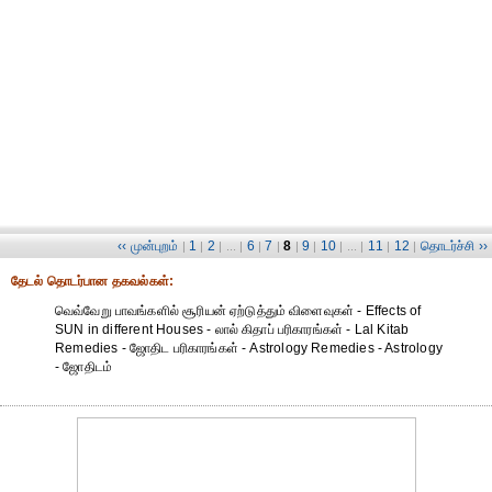
‹‹ முன்புறம்
1
2
6
7
8
9
10
11
12
தொடர்ச்சி ››
|
|
| ... |
|
|
|
|
| ... |
|
|
தேட‌ல் தொட‌ர்பான தகவ‌ல்க‌ள்:
வெவ்வேறு பாவங்களில் சூரியன் ஏற்டுத்தும் விளைவுகள் - Effects of
SUN in different Houses - லால் கிதாப் பரிகாரங்கள் - Lal Kitab
Remedies - ஜோதிட ப‌ரிகார‌ங்க‌ள் - Astrology Remedies - Astrology
- ஜோதிடம்