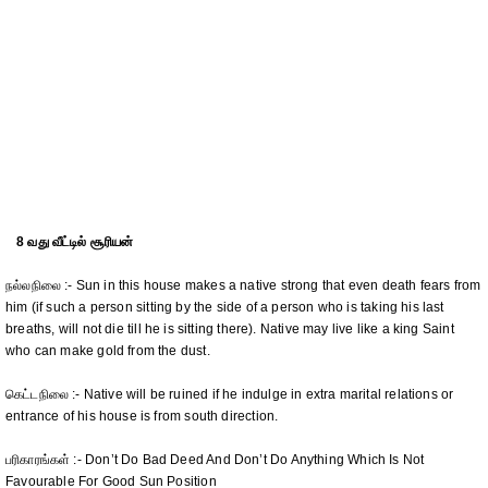
8 வது வீட்டில் சூரியன்
நல்லநிலை :- Sun in this house makes a native strong that even death fears from
him (if such a person sitting by the side of a person who is taking his last
breaths, will not die till he is sitting there). Native may live like a king Saint
who can make gold from the dust.
கெட்டநிலை :- Native will be ruined if he indulge in extra marital relations or
entrance of his house is from south direction.
பரிகாரங்கள் :- Don’t Do Bad Deed And Don’t Do Anything Which Is Not
Favourable For Good Sun Position