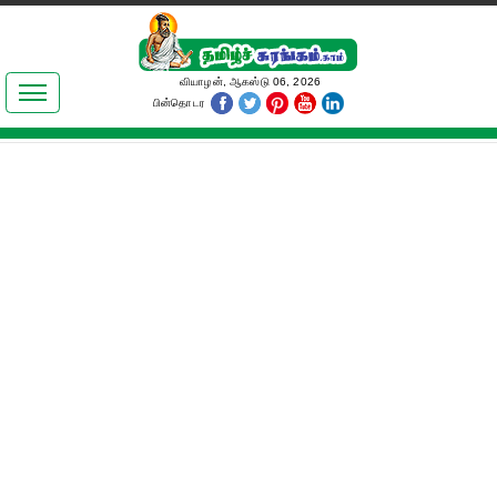
இலக்கியங்கள்
வியாழன், ஆகஸ்டு 06, 2026
பின்தொடர
தமிழ் உலகம்
அறிவியல்
பொதுஅறிவு
ஆன்மிகம்
ஜோதிடம்
மருத்துவம்
பெண்கள் பகுதி
நகைச்சுவை
கலையுலகம்