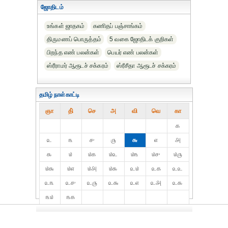
ஜோதிடம்
உங்கள் ஜாதகம்
கணிதப் பஞ்சாங்கம்
திருமணப் பொருத்தம்
5 வகை ஜோதிடக் குறிகள்
பிறந்த எண் பலன்கள்
பெயர் எண் பலன்கள்
ஸ்ரீராமர் ஆரூடச் சக்கரம்
ஸ்ரீசீதா ஆரூடச் சக்கரம்
தமிழ் நாள்காட்டி
ஞா
தி்
செ
அ
வி
வெ
கா
௧
௨
௩
௪
௫
௬
௭
௮
௯
௰
௰௧
௰௨
௰௩
௰௪
௰௫
௰௬
௰௭
௰௮
௰௯
௨௰
௨௧
௨௨
௨௩
௨௪
௨௫
௨௬
௨௭
௨௮
௨௯
௩௰
௩௧