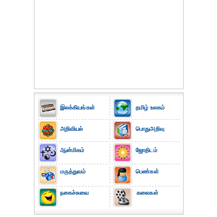
இலக்கியங்கள்
தமிழ் உலகம்
அறிவியல்
பொதுஅறிவு
ஆன்மிகம்
ஜோதிடம்
மருத்துவம்
பெண்கள்
நகைச்சுவை
கலைகள்