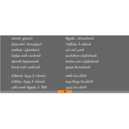
உங்கள் ஜாதகம்
ஜோதிட ப‌ரிகார‌ங்க‌ள்
திருமணப் பொருத்தம்
அதிர்ஷ்டக் கற்கள்
கணிதப் பஞ்சாங்கம்
நாட்காட்டிகள்
பிறந்த எண் பலன்கள்
நவக்கிரக மந்திரங்கள்
தினசரி ஹோரைகள்
செல்வ வள மந்திரங்கள்
பெயர் எண் பலன்கள்
ஜாதக யோகங்கள்
ஸ்ரீராமர் ஆரூடச் சக்கரம்
சனிப் பெயர்ச்சி
ஸ்ரீசீதா ஆரூடச் சக்கரம்
ராகு-கேது பெயர்ச்சி
புலிப்பாணி ஜோதிடம் 300
குருப் பெயர்ச்சி