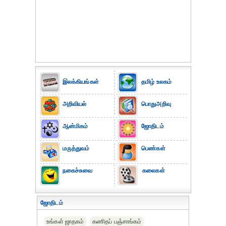
இலக்கியங்கள்
தமிழ் உலகம்
அறிவியல்
பொதுஅறிவு
ஆன்மிகம்
ஜோதிடம்
மருத்துவம்
பெண்கள்
நகைச்சுவை
கலைகள்
ஜோதிடம்
உங்கள் ஜாதகம்
கணிதப் பஞ்சாங்கம்