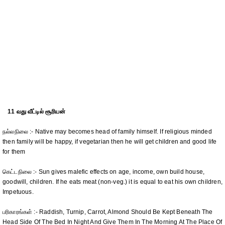
11 வது வீட்டில் சூரியன்
நல்லநிலை :- Native may becomes head of family himself. If religious minded
then family will be happy, if vegetarian then he will get children and good life
for them
கெட்டநிலை :- Sun gives malefic effects on age, income, own build house,
goodwill, children. If he eats meat (non-veg.) it is equal to eat his own children,
Impetuous.
பரிகாரங்கள் :- Raddish, Turnip, Carrot, Almond Should Be Kept Beneath The
Head Side Of The Bed In Night And Give Them In The Morning At The Place Of