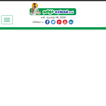
இலக்கியங்கள்
சனி, ஆகஸ்டு 08, 2026
பின்தொடர
தமிழ் உலகம்
அறிவியல்
பொதுஅறிவு
ஆன்மிகம்
ஜோதிடம்
மருத்துவம்
பெண்கள் பகுதி
நகைச்சுவை
கலையுலகம்