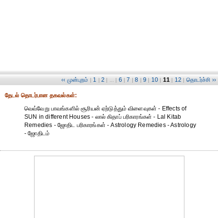
‹‹ முன்புறம்
1
2
6
7
8
9
10
11
12
தொடர்ச்சி ››
|
|
| ... |
|
|
|
|
|
|
|
தேட‌ல் தொட‌ர்பான தகவ‌ல்க‌ள்:
வெவ்வேறு பாவங்களில் சூரியன் ஏற்டுத்தும் விளைவுகள் - Effects of
SUN in different Houses - லால் கிதாப் பரிகாரங்கள் - Lal Kitab
Remedies - ஜோதிட ப‌ரிகார‌ங்க‌ள் - Astrology Remedies - Astrology
- ஜோதிடம்