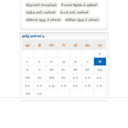
திருமணப் பொருத்தம்
5 வகை ஜோதிடக் குறிகள்
பிறந்த எண் பலன்கள்
பெயர் எண் பலன்கள்
ஸ்ரீராமர் ஆரூடச் சக்கரம்
ஸ்ரீசீதா ஆரூடச் சக்கரம்
தமிழ் நாள்காட்டி
ஞா
தி்
செ
அ
வி
வெ
கா
௧
௨
௩
௪
௫
௬
௭
௮
௯
௰
௰௧
௰௨
௰௩
௰௪
௰௫
௰௬
௰௭
௰௮
௰௯
௨௰
௨௧
௨௨
௨௩
௨௪
௨௫
௨௬
௨௭
௨௮
௨௯
௩௰
௩௧