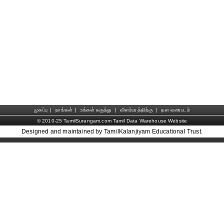
முகப்பு
|
நாங்கள்
|
உங்கள் கருத்து
|
விளம்பரத்திற்கு
|
தள வரைபடம்
© 2010-25 TamilSurangam.com Tamil Data Warehouse Website
Designed and maintained by TamilKalanjiyam Educational Trust.