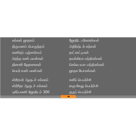
உங்கள் ஜாதகம்
ஜோதிட ப‌ரிகார‌ங்க‌ள்
திருமணப் பொருத்தம்
அதிர்ஷ்டக் கற்கள்
கணிதப் பஞ்சாங்கம்
நாட்காட்டிகள்
பிறந்த எண் பலன்கள்
நவக்கிரக மந்திரங்கள்
தினசரி ஹோரைகள்
செல்வ வள மந்திரங்கள்
பெயர் எண் பலன்கள்
ஜாதக யோகங்கள்
ஸ்ரீராமர் ஆரூடச் சக்கரம்
சனிப் பெயர்ச்சி
ஸ்ரீசீதா ஆரூடச் சக்கரம்
ராகு-கேது பெயர்ச்சி
புலிப்பாணி ஜோதிடம் 300
குருப் பெயர்ச்சி