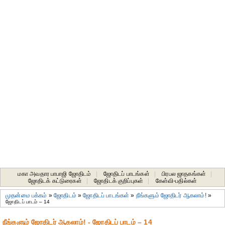
மகா அவதார பாபாஜி ஜோதிடம்
|
ஜோதிடப் பாடங்கள்
|
பிரபல ஜாதகங்கள்
|
ஜோதிடக் கட்டுரைகள்
|
ஜோதிடக் குறிப்புகள்
|
கேள்வி-பதில்கள்
முதன்மை பக்கம்
»
ஜோதிடம்
»
ஜோதிடப் பாடங்கள்
»
நீங்களும் ஜோதிடர் ஆகலாம்!
»
ஜோதிடப் பாடம் – 14
நீங்களும் ஜோதிடர் ஆகலாம்! - ஜோதிடப் பாடம் – 14