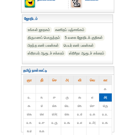
ஜோதிடம்
உங்கள் ஜாதகம்
கணிதப் பஞ்சாங்கம்
திருமணப் பொருத்தம்
5 வகை ஜோதிடக் குறிகள்
பிறந்த எண் பலன்கள்
பெயர் எண் பலன்கள்
ஸ்ரீராமர் ஆரூடச் சக்கரம்
ஸ்ரீசீதா ஆரூடச் சக்கரம்
தமிழ் நாள்காட்டி
ஞா
தி்
செ
அ
வி
வெ
கா
௧
௨
௩
௪
௫
௬
௭
௮
௯
௰
௰௧
௰௨
௰௩
௰௪
௰௫
௰௬
௰௭
௰௮
௰௯
௨௰
௨௧
௨௨
௨௩
௨௪
௨௫
௨௬
௨௭
௨௮
௨௯
௩௰
௩௧