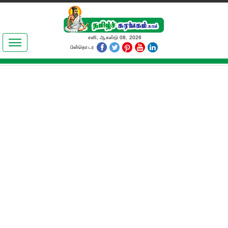
இலக்கியங்கள்
சனி, ஆகஸ்டு 08, 2026
பின்தொடர
தமிழ் உலகம்
அறிவியல்
பொதுஅறிவு
ஆன்மிகம்
ஜோதிடம்
மருத்துவம்
பெண்கள் பகுதி
நகைச்சுவை
கலையுலகம்