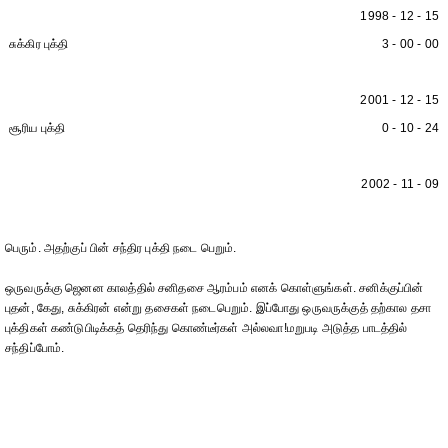
1998 - 12 - 15
சுக்கிர புக்தி
3 - 00 - 00
2001 - 12 - 15
சூரிய புக்தி
0 - 10 - 24
2002 - 11 - 09
பெரும். அதற்குப் பின் சந்திர புக்தி நடை பெறும்.
ஒருவருக்கு ஜெனன காலத்தில் சனிதசை ஆரம்பம் எனக் கொள்ளுங்கள். சனிக்குப்பின்
புதன், கேது, சுக்கிரன் என்று தசைகள் நடைபெறும். இப்போது ஒருவருக்குத் தற்கால தசா
புக்திகள் கண்டுபிடிக்கத் தெரிந்து கொண்டீர்கள் அல்லவா!மறுபடி அடுத்த பாடத்தில்
சந்திப்போம்.