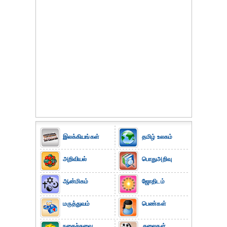
இலக்கியங்கள்
தமிழ் உலகம்
அறிவியல்
பொதுஅறிவு
ஆன்மிகம்
ஜோதிடம்
மருத்துவம்
பெண்கள்
நகைச்சுவை
கலைகள்