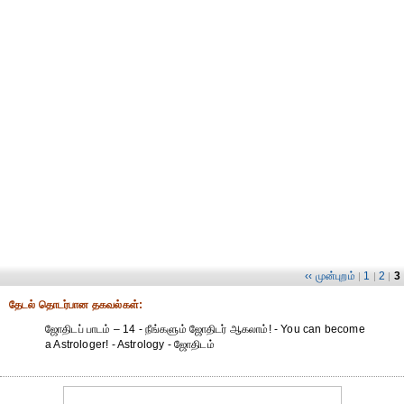
‹‹ முன்புறம்
1
2
3
|
|
|
தேட‌ல் தொட‌ர்பான தகவ‌ல்க‌ள்:
ஜோதிடப் பாடம் – 14 - நீங்களும் ஜோதிடர் ஆகலாம்! - You can become
a Astrologer! - Astrology - ஜோதிடம்