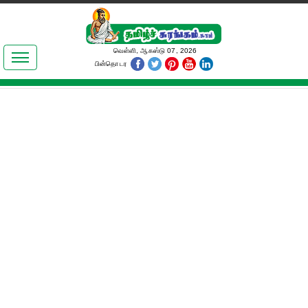
இலக்கியங்கள்
வெள்ளி, ஆகஸ்டு 07, 2026
பின்தொடர
தமிழ் உலகம்
அறிவியல்
பொதுஅறிவு
ஆன்மிகம்
ஜோதிடம்
மருத்துவம்
பெண்கள் பகுதி
நகைச்சுவை
கலையுலகம்