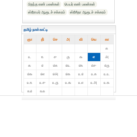
பிறந்த எண் பலன்கள்
பெயர் எண் பலன்கள்
ஸ்ரீராமர் ஆரூடச் சக்கரம்
ஸ்ரீசீதா ஆரூடச் சக்கரம்
தமிழ் நாள்காட்டி
ஞா
தி்
செ
அ
வி
வெ
கா
௧
௨
௩
௪
௫
௬
௭
௮
௯
௰
௰௧
௰௨
௰௩
௰௪
௰௫
௰௬
௰௭
௰௮
௰௯
௨௰
௨௧
௨௨
௨௩
௨௪
௨௫
௨௬
௨௭
௨௮
௨௯
௩௰
௩௧