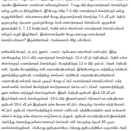
ஆகவே இவர்களை மாரகர்கள் என்றழைக்கலாம். 7-வது வீடு திருமணத்தைக் கொடுக்கும்
என்று முன்பு கூறியிருந்தோம். இப்போது அதே 7-ம் வீடு மாரகத்தைக் கொடுக்கும் என்று
எழுதுகின்றோம். கல்யாணவயதின் போது திருமணத்தைக் கொடுத்த 7-ம் வீட்டின் அதிபர்
ஒருவருக்கு ஆயுளை முடிக்கும்போது அவர் மரணத்தையும் கொடுப்பார். ஒருவரின்
ஜாதகத்தில் 2, 7, 12 க்கதிபர்கள், அதில் உள்ள கிரகங்கள் மாரகத்தைக் கொடுப்பார்கள்
என்றும் எழுதி இருந்தோம். இவர்களைத்தவிர வேறு யாராவது மாரகத்தைக்
கொடுப்பார்களா? இருக்கிறார்கள். அவர்களைக் கீழே பார்ப்போம்.
ராசிகளில் மேஷம், கடகம், துலாம் , மகரம்- ஆகியவை சரராசிகள் எனப்படும். இந்த
சரரசிகளுக்கு 11-ம் வீடு பாதகத்தைக் கொடுக்கும். 11-ம் வீட்டு அதிபதியும், அதில் உள்ள
கிரகங்களும் மரணத்தைக் கொடுக்கும். மேஷத்திற்குப் 11-ம் வீடு கும்பம்: அதன் அதிபதி
சனி; ஆகவே மேஷத்திற்கு சனி பாதகாதிபதியாகிறார். இதேபோன்று கடகத்திற்கு சுக்கிரன்,
துலாத்திற்கு சூரியன், மகரத்திற்கு செவ்வாய் ஆகியோர் பாதகாதிபதியாகிறார்கள்.
பாதகாதிபதி என்றால் ஆயுள் முடியும் போது மட்டும் மரணத்தைக் கொடுப்பார்கள். மற்ற
காலங்களில் அவர்கள் வேறெந்தக் கெடுதலையும் செய்ய மாட்டார்கள். உதாரணத்திற்குத்
துலா ராசியை எடுத்துக் கொள்ளுங்கள். இதன் அதிபதி சூரியன். இவர் 10 வீட்டில்
இருக்கிறார் எனக் கொள்ளுங்கள். 10-ம் வீடு ஜீவனஸ்தானம் அல்லவா! லாபாதிபதியான
சூரியன் 10-ம் வீட்டில் இருந்தால் நல்ல வேலை கிட்டும். சிலருக்கு அரசங்க உத்தி யோகம்
கிட்டும். சூரியன் அரசாங்கத்திற்குக் காரகம் வகிப்பவர். உத்தியோகத்தில் பதவி உயர்வுகள்
எல்லாம் பெற்று நல்ல விதமாக வாழ்க்கை நடத்துவர். சூரியன் லாபாதிபதியாகி ஜீவனத்தில்
அனர்ந்து அனைத்து நன்மைகளையும் செய்வார். சரி! அவருக்கு ஆயுள் 65 முடிய
எனக்கொள்ளுங்கள். அப்போது சூரியதசையோ, அல்லது சூரியபுக்தியோ வருமாகில் அவர்