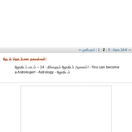
‹‹ முன்புறம்
1
2
3
தொடர்ச்சி ››
|
|
|
|
தேட‌ல் தொட‌ர்பான தகவ‌ல்க‌ள்:
ஜோதிடப் பாடம் – 14 - நீங்களும் ஜோதிடர் ஆகலாம்! - You can become
a Astrologer! - Astrology - ஜோதிடம்