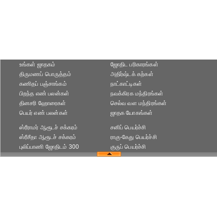
உங்கள் ஜாதகம்
ஜோதிட ப‌ரிகார‌ங்க‌ள்
திருமணப் பொருத்தம்
அதிர்ஷ்டக் கற்கள்
கணிதப் பஞ்சாங்கம்
நாட்காட்டிகள்
பிறந்த எண் பலன்கள்
நவக்கிரக மந்திரங்கள்
தினசரி ஹோரைகள்
செல்வ வள மந்திரங்கள்
பெயர் எண் பலன்கள்
ஜாதக யோகங்கள்
ஸ்ரீராமர் ஆரூடச் சக்கரம்
சனிப் பெயர்ச்சி
ஸ்ரீசீதா ஆரூடச் சக்கரம்
ராகு-கேது பெயர்ச்சி
புலிப்பாணி ஜோதிடம் 300
குருப் பெயர்ச்சி