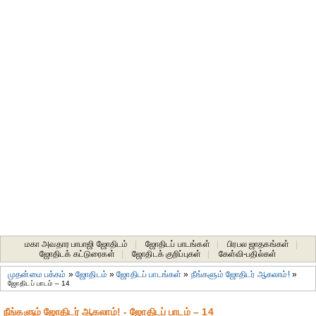
மகா அவதார பாபாஜி ஜோதிடம்
|
ஜோதிடப் பாடங்கள்
|
பிரபல ஜாதகங்கள்
|
ஜோதிடக் கட்டுரைகள்
|
ஜோதிடக் குறிப்புகள்
|
கேள்வி-பதில்கள்
முதன்மை பக்கம்
»
ஜோதிடம்
»
ஜோதிடப் பாடங்கள்
»
நீங்களும் ஜோதிடர் ஆகலாம்!
»
ஜோதிடப் பாடம் – 14
நீங்களும் ஜோதிடர் ஆகலாம்! - ஜோதிடப் பாடம் – 14