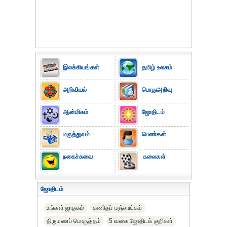
இலக்கியங்கள்
தமிழ் உலகம்
அறிவியல்
பொதுஅறிவு
ஆன்மிகம்
ஜோதிடம்
மருத்துவம்
பெண்கள்
நகைச்சுவை
கலைகள்
ஜோதிடம்
உங்கள் ஜாதகம்
கணிதப் பஞ்சாங்கம்
திருமணப் பொருத்தம்
5 வகை ஜோதிடக் குறிகள்