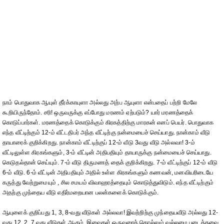
நாம் பொதுவாக ஆயுள் தீர்க்காயுளா அல்லது அற்ப ஆயுளா என்பதைப் பற்றி மேலே
கூறியிருந்தோம். சரி! ஒருவருக்கு எப்போது மரணம் ஏற்படும்? யார் மரணத்தைக்
கொடுப்பார்கள். மரணத்தைக் கொடுக்கும் கிரகத்திற்கு மாரகன் எனப் பெயர். பொதுவாக
எந்த வீட்டிற்கும் 12-ம் வீட்டதிபர் அந்த வீட்டிற்கு நன்மையைச் செய்யாது. நான்காம் வீடு
தாயாரைக் குறிக்கிறது. நான்காம் வீட்டிற்குப் 12-ம் வீடு 3வது வீடு அல்லவா! 3-ம்
வீட்டிலுள்ள கிரகங்களும், 3-ம் வீட்டின் அதிபதியும் தாயாருக்கு நன்மையைச் செய்யாது.
கெடுதல்தான் செய்யும். 7-ம் வீடு திருமணத் தைக் குறிக்கிறது. 7-ம் வீட்டிற்குப் 12-ம் வீடு
6-ம் வீடு. 6-ம் வீட்டின் அதிபதியும் அதில் உள்ள கிரகங்களும் கணவன், மனவியரிடையே
கருத்து வேற்றுமையும் , சில சமயம் விவாஹரத்தையும் கொடுத்துவிடும். எந்த வீட்டிற்கும்
அதற்கு முந்தைய வீடு எதிர்மறையான பலன்களைக் கொடுக்கும்.
ஆயுளைக் குறிப்பது 1, 3, 8-வது வீடுகள் அல்லவா! இவற்றிற்கு முந்தையவீடு அல்லது 12-
வது 12, 2, 7 வது வீடுகள் ஆகும். இவைகள் ஒருவரைக் கொல்லும் வல்லமை படைத்தவை.