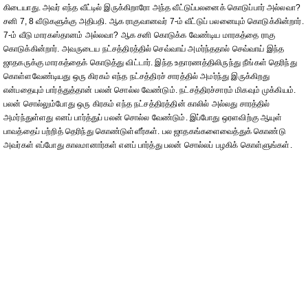
கிடையாது. அவர் எந்த வீட்டில் இருக்கிறாரோ அந்த வீட்டுப்பலனைக் கொடுப்பார் அல்லவா?
சனி 7, 8 வீடுகளுக்கு அதிபதி. ஆக ராகுவானவர் 7-ம் வீட்டுப் பலனையும் கொடுக்கின்றார்.
7-ம் வீடு மாரகஸ்தானம் அல்லவா? ஆக சனி கொடுக்க வேண்டிய மாரகத்தை ராகு
கொடுக்கின்றார். அவருடைய நட்சத்திரத்தில் செவ்வாய் அமர்ந்ததால் செவ்வாய் இந்த
ஜாதகருக்கு மாரகத்தைக் கொடுத்து விட்டார். இந்த உதாரணத்திலிருந்து நீங்கள் தெரிந்து
கொள்ளவேண்டியது ஒரு கிரகம் எந்த நட்சத்திரச் சாரத்தில் அமர்ந்து இருக்கிறது
என்பதையும் பார்த்துத்தான் பலன் சொல்ல வேண்டும். நட்சத்திரச்சாரம் மிகவும் முக்கியம்.
பலன் சொல்லும்போது ஒரு கிரகம் எந்த நட்சத்திரத்தின் காலில் அல்லது சாரத்தில்
அமர்ந்துள்ளது எனப் பார்த்துப் பலன் சொல்ல வேண்டும். இப்போது ஒரளவிற்கு ஆயுள்
பாவத்தைப் பற்றித் தெரிந்து கொண்டுள்ளீர்கள். பல ஜாதகங்களைவைத்துக் கொண்டு
அவர்கள் எப்போது காலமானார்கள் எனப் பார்த்து பலன் சொல்லப் பழகிக் கொள்ளுங்கள்.