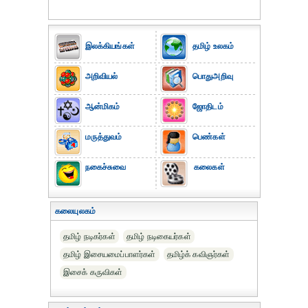
இலக்கியங்கள்
தமிழ் உலகம்
அறிவியல்
பொதுஅறிவு
ஆன்மிகம்
ஜோதிடம்
மருத்துவம்
பெண்கள்
நகைச்சுவை
கலைகள்
கலையுலகம்
தமிழ் நடிகர்கள்
தமிழ் நடிகையர்கள்
தமிழ் இசையமைப்பாளர்கள்
தமிழ்க் கவிஞர்கள்
இசைக் கருவிகள்