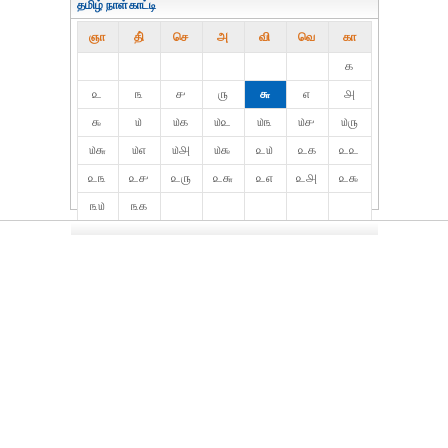
தமிழ் நாள்காட்டி
ஞா
தி்
செ
அ
வி
வெ
கா
௧
௨
௩
௪
௫
௬
௭
௮
௯
௰
௰௧
௰௨
௰௩
௰௪
௰௫
௰௬
௰௭
௰௮
௰௯
௨௰
௨௧
௨௨
௨௩
௨௪
௨௫
௨௬
௨௭
௨௮
௨௯
௩௰
௩௧