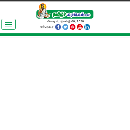
இலக்கியங்கள்
வியாழன், ஆகஸ்டு 06, 2026
பின்தொடர
தமிழ் உலகம்
அறிவியல்
பொதுஅறிவு
ஆன்மிகம்
ஜோதிடம்
மருத்துவம்
பெண்கள் பகுதி
நகைச்சுவை
கலையுலகம்