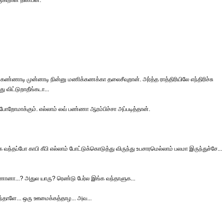
ருகிறான் நண்பன்.
கண்ணாடி முன்னாடி நின்னு மணிக்கணக்கா தலைசீவுறான். அர்த்த ராத்திரியிலே எந்திரிச்சு
 விட்டுறாதீங்கடா...
் போறோமாக்கும். எல்லாம் லவ் பண்ணா ஆரம்பிச்சா அப்படித்தான்.
வந்தப்போ காபி கீபி எல்லாம் போட்டுக்கொடுத்து விருந்து உபசாரமெல்லாம் பலமா இருந்துச்சே...
னா...? அதுல யாரு? ரெண்டு பேர்ல இங்க வந்தாளுக...
ந்தாளே... ஒரு ஊமைக்கத்தாழ... அவ...