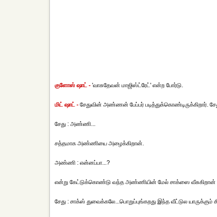
குளோஸ் ஷாட் -
'வாசுதேவன் மாஜிஸ்ட்ரேட்' என்ற போர்டு.
மிட் ஷாட் -
சேதுவின் அண்ணன் பேப்பர் படித்துக்கொண்டிருக்கிறார். சேது
சேது : அண்ணி...
சத்தமாக அண்ணியை அழைக்கிறான்.
அண்ணி : என்னப்பா...?
என்று கேட்டுக்கொண்டு வந்த அண்ணியின் மேல் சாக்ஸை வீசுகிறான் 
சேது : சாக்ஸ் துவைக்கலே...பொறுப்புங்கறது இந்த வீட்டுல யாருக்கும