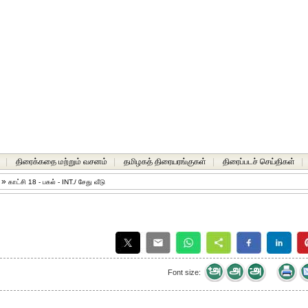
|
திரைக்கதை மற்றும் வசனம்
|
தமிழகத் திரையரங்குகள்
|
திரைப்படச் செய்திகள்
|
ு
»
காட்சி 18 - பகல் - INT./ சேது வீடு
Font size: