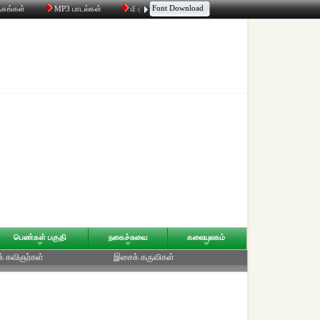
Font Download
தகங்கள்
MP3 பாடல்கள்
மின்னஞ்சல்
திரட்டி
உரையாடல்
பெண்கள் பகுதி
நகைச்சுவை
கலையுலகம்
க் கவிஞர்கள்
இசைக் கருவிகள்