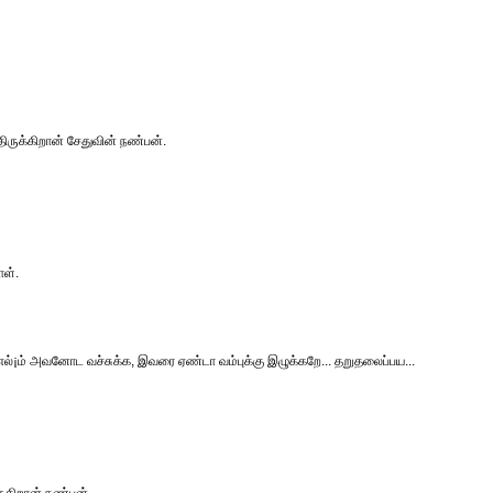
ிருக்கிறான் சேதுவின் நண்பன்.
ாள்.
 எல்¡ம் அவனோட வச்சுக்க, இவரை ஏண்டா வம்புக்கு இழுக்கறே... தறுதலைப்பய...