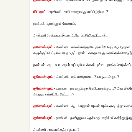
குளோஸ் ஷாட் -
மோட்டார் சைக்கிளை விட்டுவிட்டு உள்ளே வந்து உட்கா
மிட் ஷாட் -
அண்ணி : காபி ஊஏதாவது சாப்பிடுறியா..?
நண்பன் : ஒண்ணும் வேணாம்.
அண்ணி : என்னடா இவன் ஆளே மாறிப்போயிட்டான்...
குளோஸ் ஷாட் -
அண்ணி : காலங்காத்தாலே குளிச்சி ரெடி ஆயிடுறான். 
அழுக்குப் பெட்டியை வேற உருட்டறான்... எதையாவது சொல்லிக் கொடுத்து
நண்பன் : அடடாடா...அவர் அப்படியே பச்சைப் புள்ள... நாங்க கெடுக்கப
குளோஸ் ஷாட் -
அண்ணி : லவ் பண்றானா...? யாருடா அது...?
குளோஸ் ஷாட் -
நண்பன் : உங்களுக்குத் தெரியாதாக்கும்...? அவ இங்கே 
அப்புறம் எங்கிட்டே கேட்டா...?
குளோஸ் ஷாட் -
அண்ணி : ஆ...! அதான் அவன் அவ்வளவு பந்தா பண்ணா
குளோஸ் ஷாட் -
நண்பன் : ஒண்ணுமே தெரியாத மாதிரி உட்கார்ந்து இரு
அண்ணி : ஊமைக்கத்தாழயா...?