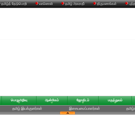
தமிழ்த் தேடுபொறி
வானொலி
தமிழ் அகராதி்
திருமணங்கள்
புத்
பொதுஅறிவு
ஆன்மிகம்
ஜோதிடம்
மருத்துவம்
தமிழ் இயக்குனர்கள்
இசையமைப்பாளர்கள்
தமிழ்