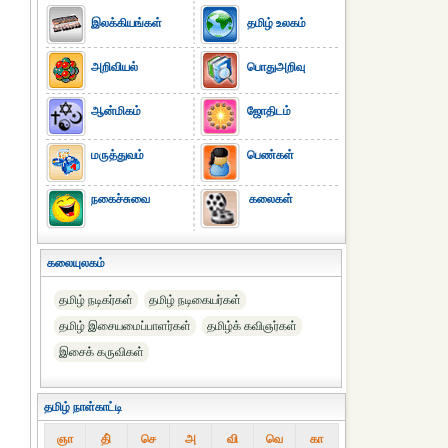
இலக்கியங்கள்
தமிழ் உலகம்
அறிவியல்
பொதுஅறிவு
ஆன்மிகம்
ஜோதிடம்
மருத்துவம்
பெண்கள்
நகைச்சுவை
கலைகள்
கலையுலகம்
தமிழ் நடிகர்கள்
தமிழ் நடிகையர்கள்
தமிழ் இசையமைப்பாளர்கள்
தமிழ்க் கவிஞர்கள்
இசைக் கருவிகள்
தமிழ் நாள்காட்டி
ஞா
தி்
செ
அ
வி
வெ
கா