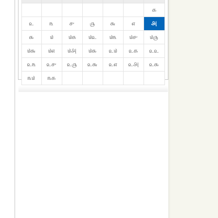
௧
௨
௩
௪
௫
௬
௭
௮
௯
௰
௰௧
௰௨
௰௩
௰௪
௰௫
௰௬
௰௭
௰௮
௰௯
௨௰
௨௧
௨௨
௨௩
௨௪
௨௫
௨௬
௨௭
௨௮
௨௯
௩௰
௩௧