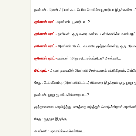
நண்பன் : அவன் அப்பன் கூட பெரிய கோயில்ல பூசாரியா இருக்கானே...
குளோஸ் ஷாட் -
அண்ணி : பூசாரியா...?
குளோஸ் ஷாட் -
நண்பன் : ஒரு அரை மண்டையன் கோயில்ல மணி ஆட்டிக்க
குளோஸ் ஷாட் -
அண்ணி : டேய்... வயசுலே மூத்தவங்கன்னு ஒரு மரியா
குளோஸ் ஷாட் -
நண்பன் : அது சரி... சம்பந்தியா? அண்ணி...
மிட் ஷாட் -
அவன் தலையில் அண்ணி செல்லமாகக் கட்டுகிறாள். அங்கே
சேது : டேய் கிளம்பு. (அண்ணியிடம்...) சில்லறை இருந்தால் ஒரு நூறு 
நண்பன்: நூறு ரூபாயே சில்லறையா...?
முந்தானையை அவிழ்த்து பணத்தை எடுத்துக் கொடுக்கிறாள் அண்ணி
சேது : ஐநூறா இருக்கு...
அண்ணி : பரவாயில்ல வச்சுக்கோ...