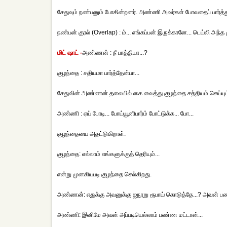
சேதுவும் நண்பனும் போகின்றனர். அண்ணி அவர்கள் போவதைப் பார்த்து
நண்பன் குரல் (Overlap) : ம்... எங்கப்பன் இருக்கானே... டெய்லி அந்த 
மிட் ஷாட் -
அண்ணன் : நீ பாத்தியா...?
குழந்தை : சதியமா பார்த்தேன்பா...
சேதுவின் அண்ணன் தலையில் கை வைத்து குழந்தை சத்தியம் செய்யு
அண்ணி : ஏய் போடி... போய்யூனிபார்ம் போட்டுக்க... போ...
குழந்தையை அதட்டுகிறாள்.
குழந்தை: எல்லாம் எங்களுக்குத் தெரியும்...
என்று முனகியபடி குழந்தை செல்கிறது.
அண்ணன்: எதுக்கு அவனுக்கு ஐநூறு ரூபாய் கொடுத்தே...? அவன் பண்
அண்ணி: இனிமே அவன் அப்படியெல்லாம் பண்ண மட்டான்...