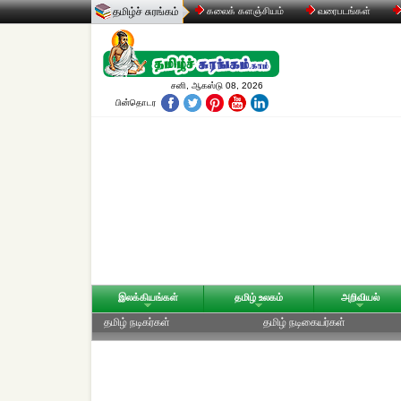
தமிழ்ச் சுரங்கம்
கலைக் களஞ்சியம்
வரைபடங்கள்
சனி, ஆகஸ்டு 08, 2026
பின்தொடர
இலக்கியங்கள்
தமிழ் உலகம்
அறிவியல்
தமிழ் நடிகர்கள்
தமிழ் நடிகையர்கள்