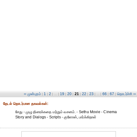
‹‹ முன்புறம்
1
2
19
20
21
22
23
66
67
தொடர்ச்சி ››
|
|
| ... |
|
|
|
|
| ... |
|
|
தேட‌ல் தொட‌ர்பான தகவ‌ல்க‌ள்:
சேது - முழு திரைக்கதை மற்றும் வசனம். - Sethu Movie - Cinema
Story and Dialogs - Scripts - குளோஸ், பார்க்கிறாள்