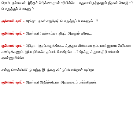
ரொம்ப நல்லவன். இந்தச் சேர்க்கைதான் சரியில்லே... எதுவாயிருந்தாலும் நீதான் கொஞ்சம்
பொறுத்துப் போகணும்...
குளோஸ் ஷாட் -
அபிதா : நான் எதுக்குப் பொறுத்துப் போகணும்...?
குளோஸ் ஷாட் -
அண்ணி : என்னம்மா, நீயும் அவனும் ஏதோ...
குளோஸ் ஷாட் -
அபிதா : இதப்பாருங்கோ... ஆத்துல சின்னவா தப்பு பண்ணுனா பெரியவா
கண்டிக்கணும். இப்ப நீங்களே தப்பாப் பேசுறேளே....? நேக்கு அது மாதிரி எல்லாம்
ஒண்ணுமில்லே...
என்று சொல்லிவிட்டு அந்த இடத்தை விட்டுப் போகிறாள் அபிதா.
குளோஸ் ஷாட் -
அண்ணி அதிர்ச்சியாக அவைளைப் பார்க்கிறாள்.