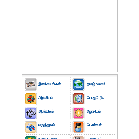
இலக்கியங்கள்
தமிழ் உலகம்
அறிவியல்
பொதுஅறிவு
ஆன்மிகம்
ஜோதிடம்
மருத்துவம்
பெண்கள்
நகைச்சுவை
கலைகள்