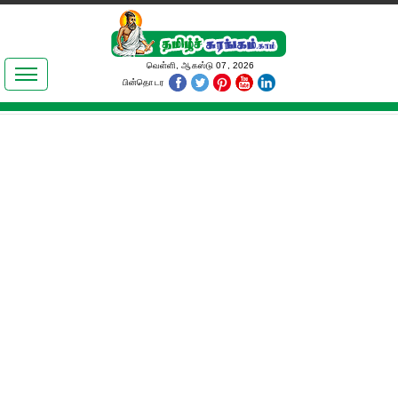
இலக்கியங்கள்
வெள்ளி, ஆகஸ்டு 07, 2026
பின்தொடர
தமிழ் உலகம்
அறிவியல்
பொதுஅறிவு
ஆன்மிகம்
ஜோதிடம்
மருத்துவம்
பெண்கள் பகுதி
நகைச்சுவை
கலையுலகம்