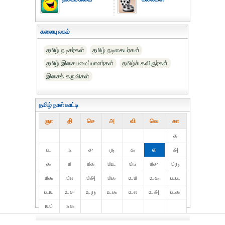
கலையுலகம்
தமிழ் நடிகர்கள்
தமிழ் நடிகையர்கள்
தமிழ் இசையமைப்பாளர்கள்
தமிழ்க் கவிஞர்கள்
இசைக் கருவிகள்
தமிழ் நாள்காட்டி
ஞா
தி்
செ
அ
வி
வெ
கா
௧
௨
௩
௪
௫
௬
௭
௮
௯
௰
௰௧
௰௨
௰௩
௰௪
௰௫
௰௬
௰௭
௰௮
௰௯
௨௰
௨௧
௨௨
௨௩
௨௪
௨௫
௨௬
௨௭
௨௮
௨௯
௩௰
௩௧