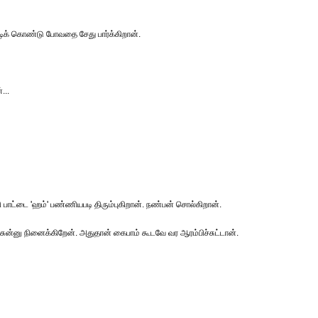
டிக் கொண்டு போவதை சேது பார்க்கிறான்.
...
பி பாட்டை 'ஹம்' பண்ணியபடி திரும்புகிறான். நண்பன் சொல்கிறான்.
ுச்சுன்னு நினைக்கிறேன். அதுதான் கைபாம் கூடவே வர ஆரம்பிச்சுட்டான்.