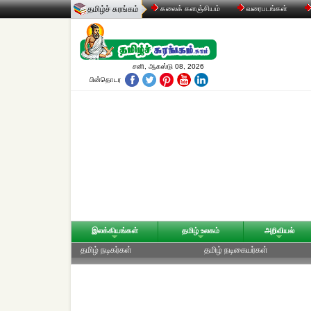
தமிழ்ச் சுரங்கம்
கலைக் களஞ்சியம்
வரைபடங்கள்
சனி, ஆகஸ்டு 08, 2026
பின்தொடர
இலக்கியங்கள்
தமிழ் உலகம்
அறிவியல்
தமிழ் நடிகர்கள்
தமிழ் நடிகையர்கள்