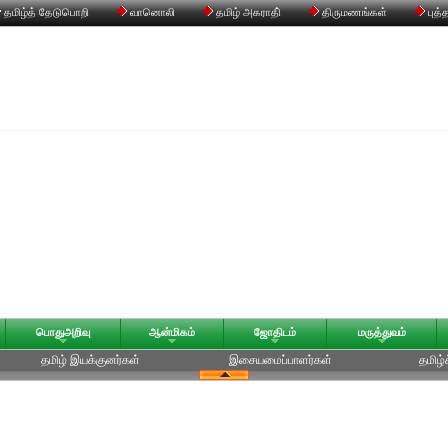
தமிழ்த் தேடுபொறி
வானொலி
தமிழ் அகராதி்
திருமணங்கள்
புத்
பொதுஅறிவு
ஆன்மிகம்
ஜோதிடம்
மருத்துவம்
தமிழ் இயக்குனர்கள்
இசையமைப்பாளர்கள்
தமிழ்