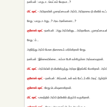
நண்பன் : பாருடா.. வெட்கம் வேறயா...?
மிட் ஷாட் -
அபிதாவின் முறைப்பையன் அம்பி, அபிதாவை டூ வீலரில் கூட்
சேது : யாருடா அது...? அவ அண்ணனா...?
குளோஸ் ஷாட் -
நண்பன் : அது அம்பின்னு... அபிதாவோட முறைப்பையன்
சேது : ம்...
அதிர்ந்து அம்பி போன திசையைப் பார்க்கிறான் சேது.
நண்பன் : இல்லையில்லை... சும்மா பேசி வச்சிருக்கா அவ்வளவுதான்.
மிட் ஷாட் -
அம்பியின் டூ வீலரிலிருந்து அபிதா இறங்கிப் போகிறாள். அம்
குளோஸ் ஷாட் -
நண்பன் : சிய்யான், உன் லவ் மேட்டர் லீக் அவுட் ஆக்ட
குளோஸ் ஷாட் -
சேது டென்ஷனாகிறான்.
மிட் ஷாட் -
பாலத்தில் அம்பி டூவீலரில் திரும்பி வருகிறான்.