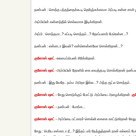
நண்பன் : சொந்த பந்தத்தைக்கூடி தெரிஞ்சுக்காமா அப்படி என்ன சாமி ப
அம்பியின் கன்னத்தில் செல்லமாக இடிக்கிறான்.
அம்பி : சொந்தமா..? எப்படி சொந்தம்...? தோப்பனார் பேரென்ன...?
நண்பன் : என்னடா இவன்? என்னென்னவோ சொல்கிறான்...?
குளோஸ் ஷாட் -
ஊமைப்பெண் சிரிக்கிறாள்.
குளோஸ் ஷாட் -
அம்பியின் தோளில் கை வைத்தபடி சொல்கிறான் நண்பன
நண்பன் : இது வேறே.. நம்ம அபிதா இல்ல...? அந்த ரூட்ல சொந்தம்.
குளோஸ் ஷாட் -
சேது சொடுக்குப் போட்டு அம்பியை அழைக்கிறான்.
கு
குளோஸ் ஷாட் -
நண்பன் : போங்க...
குளோஸ் ஷாட் -
அம்பியை உட்காரச் சொல்லி சைகை காட்டுகிறான் சேது. 
சேது : பெரிய எஸ்காடா நீ...? இந்தப் பார் நேத்துத்தான் நான் எல்லா