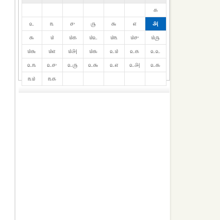
௧
௨
௩
௪
௫
௬
௭
௮
௯
௰
௰௧
௰௨
௰௩
௰௪
௰௫
௰௬
௰௭
௰௮
௰௯
௨௰
௨௧
௨௨
௨௩
௨௪
௨௫
௨௬
௨௭
௨௮
௨௯
௩௰
௩௧