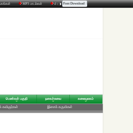
Font Download
தகங்கள்
MP3 பாடல்கள்
மின்னஞ்சல்
திரட்டி
உரையாடல்
பெண்கள் பகுதி
நகைச்சுவை
கலையுலகம்
க் கவிஞர்கள்
இசைக் கருவிகள்