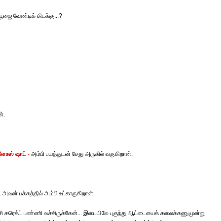
ூஜை வேண்டிக் கிடக்கு...?
்.
ளோஸ் ஷாட் -
அம்பி பயத்துடன் சேது அருகில் வருகிறான்.
அவன் பக்கத்தில் அம்பி உட்காருகிறான்.
ம் பேசி கரெக்ட் பண்ணி வச்சிருக்கேன்... இடையிலே புகுந்து ஆட்டையைக் கலைக்கணுமுன்னு