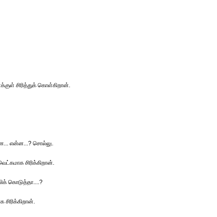
்குள் சிரித்துக் கொள்கிறான்.
ன்ன... என்ன...? சொல்லு.
வெட்கமாக சிரிக்கிறான்.
ிக் கொடுத்தா....?
சிரிக்கிறான்.