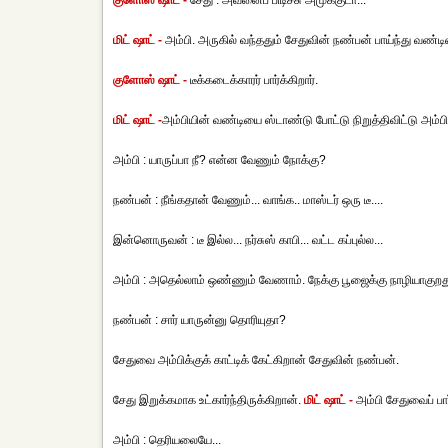
குளோஸ் ஷாட் -
சேது : அவனைப் பிடிச்சு அமுக்குடா...
மிட் ஷாட் -
அம்பி. அருகில் வந்ததும் சேதுவின் நண்பன் பாய்ந்து வண்டிய
குளோஸ் ஷாட் -
டீக்கடைக்காரர் பார்க்கிறார்.
மிட் ஷாட் -
அம்பியின் வண்டியை ஸ்டாண்டு போட்டு நிறுத்திவிட்டு அம
அம்பி : யாருப்பா நீ? என்ன வேணும் நோக்கு?
நண்பன் : நீங்கதான் வேணும்... வாங்க.. மாஸ்டர் ஒரு டீ....
இன்னொருவன் : டீ இல்ல... நர்சுஸ் காபி... வட்ட கப்புல்ல...
அம்பி : அதெல்லாம் ஒண்ணும் வேணாம். நேக்கு பூஜைக்கு நாழியாகுறத
நண்பன் : சார் யாருன்னு தொரியுதா?
சேதுவை அம்பிக்குக் காட்டிக் கேட்கிறான் சேதுவின் நண்பன்.
சேது இறுக்கமாக உட்கார்ந்திருக்கிறான்.
மிட் ஷாட் -
அம்பி சேதுவைப் பார
அம்பி : தெரியலையே...