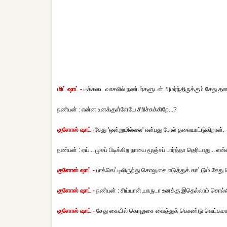
மிட் ஷாட் -
டீக்கடை வாசலில் நண்பர்களுடன் அமர்ந்திருக்கும் சேது தனக
நண்பன் : என்ன உனக்குள்ளேயே சிரிச்சுக்கிறே...?
குளோஸ் ஷாட் -
சேது 'ஒன்றுமில்லை' என்பது போல் தலையாட்டுகிறான்.
நண்பன் : ஏய்... முசப் பிடிக்கிற நாயை மூஞ்சப் பார்த்தா தெரியாது... எ
குளோஸ் ஷாட் -
பாக்கெட்டிலிருந்து கொலுசை எடுத்துக் காட்டும் சேது 
குளோஸ் ஷாட் -
நண்பன் : சிய்யான்,யாருடா உனக்கு இதெல்லாம் சொல்ல
குளோஸ் ஷாட் -
சேது கையில் கொலுசை வைத்துக் கொண்டு வெட்கமாக 