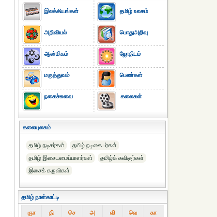
இலக்கியங்கள்
தமிழ் உலகம்
அறிவியல்
பொதுஅறிவு
ஆன்மிகம்
ஜோதிடம்
மருத்துவம்
பெண்கள்
நகைச்சுவை
கலைகள்
கலையுலகம்
தமிழ் நடிகர்கள்
தமிழ் நடிகையர்கள்
தமிழ் இசையமைப்பாளர்கள்
தமிழ்க் கவிஞர்கள்
இசைக் கருவிகள்
தமிழ் நாள்காட்டி
ஞா
தி்
செ
அ
வி
வெ
கா