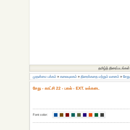
தமிழ்த் திரைப்படங்கள்
முதன்மை பக்கம்
»
கலையுலகம்
»
திரைக்கதை மற்றும் வசனம்
»
சேத
சேது - காட்சி 22 - பகல் - EXT. டீக்கடை
Font color: