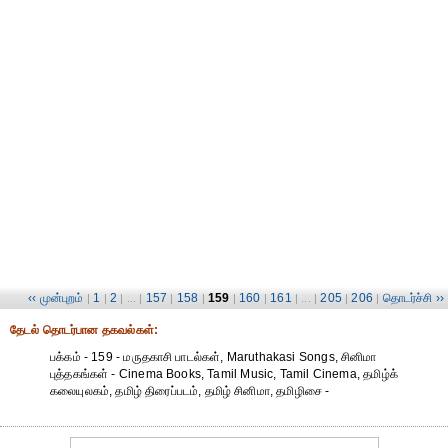
‹‹ முன்புறம்
1
2
157
158
159
160
161
205
206
தொடர்ச்சி ››
|
|
| ... |
|
|
|
|
| ... |
|
|
தேட‌ல் தொட‌ர்பான தகவ‌ல்க‌ள்:
பக்கம் - 159 - மருதகாசி பாடல்கள், Maruthakasi Songs, சினிமா
புத்தகங்கள் - Cinema Books, Tamil Music, Tamil Cinema, தமிழ்க்
கலையுலகம், தமிழ் திரைப்படம், தமிழ் சினிமா, தமிழிசை -