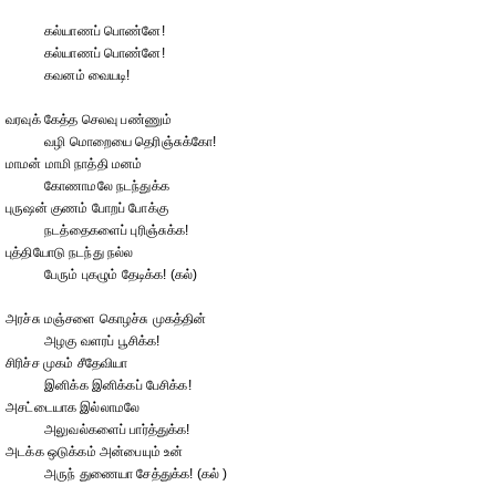
கல்யாணப் பொண்னே!
கல்யாணப் பொண்னே!
கவனம் வையடி!
வரவுக் கேத்த செலவு பண்ணும்
வழி மொறையை தெரிஞ்சுக்கோ!
மாமன் மாமி நாத்தி மனம்
கோணாமலே நடந்துக்க
புருஷன் குணம் போறப் போக்கு
நடத்தைகளைப் புரிஞ்சுக்க!
புத்தியோடு நடந்து நல்ல
பேரும் புகழும் தேடிக்க! (கல்)
அரச்சு மஞ்சளை கொழச்சு முகத்தின்
அழகு வளரப் பூசிக்க!
சிரிச்ச முகம் சீதேவியா
இனிக்க இனிக்கப் பேசிக்க!
அசட்டையாக இல்லாமலே
அலுவல்களைப் பார்த்துக்க!
அடக்க ஒடுக்கம் அன்பையும் உன்
அருந் துணையா சேத்துக்க! (கல் )