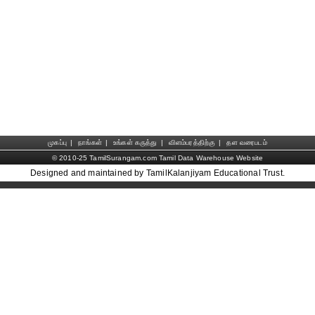
முகப்பு
|
நாங்கள்
|
உங்கள் கருத்து
|
விளம்பரத்திற்கு
|
தள வரைபடம்
© 2010-25 TamilSurangam.com Tamil Data Warehouse Website
Designed and maintained by TamilKalanjiyam Educational Trust.