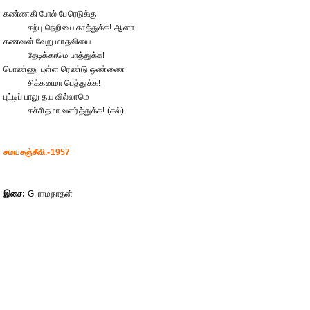
கண்ணகி போல் பேரெடுக்கு
கற்பு நெறியை காத்துக்க! ஆனா
கணவன் வேறு மாதவியை
தேடிக்காமெ பாத்துக்க!
பொண்ணு புள்ள ரெண்டு ஒண்ணை
சிக்கனமா பெத்துக்க!
புட்டிப் பாலு தய வில்லாமெ
கச்சிதமா வளர்த்துக்க! (கல்)
சமயசஞ்சீவி.-1957
இசை:
G, ராமநாதன்