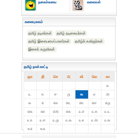
நகைச்சுவை
கலைகள்
கலையுலகம்
தமிழ் நடிகர்கள்
தமிழ் நடிகையர்கள்
தமிழ் இசையமைப்பாளர்கள்
தமிழ்க் கவிஞர்கள்
இசைக் கருவிகள்
தமிழ் நாள்காட்டி
ஞா
தி்
செ
அ
வி
வெ
கா
௧
௨
௩
௪
௫
௬
௭
௮
௯
௰
௰௧
௰௨
௰௩
௰௪
௰௫
௰௬
௰௭
௰௮
௰௯
௨௰
௨௧
௨௨
௨௩
௨௪
௨௫
௨௬
௨௭
௨௮
௨௯
௩௰
௩௧