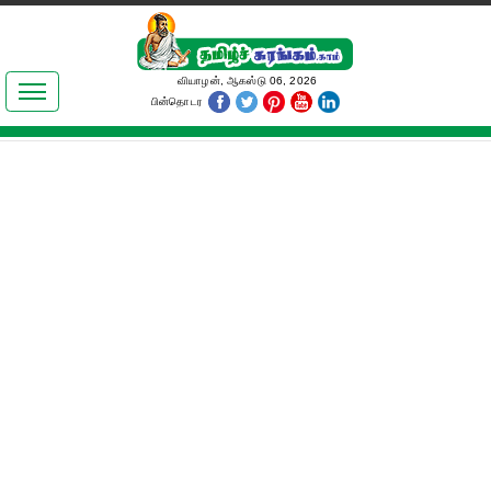
இலக்கியங்கள்
வியாழன், ஆகஸ்டு 06, 2026
பின்தொடர
தமிழ் உலகம்
அறிவியல்
பொதுஅறிவு
ஆன்மிகம்
ஜோதிடம்
மருத்துவம்
பெண்கள் பகுதி
நகைச்சுவை
கலையுலகம்