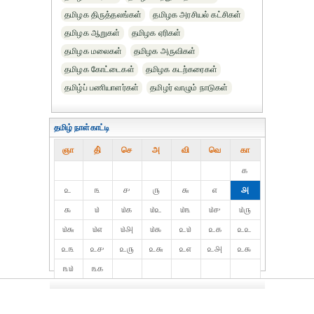
தமிழக திருத்தலங்கள்
தமிழக அரசியல் கட்சிகள்
தமிழக ஆறுகள்
தமிழக ஏரிகள்
தமிழக மலைகள்
தமிழக அருவிகள்
தமிழக கோட்டைகள்
தமிழக கடற்கரைகள்
தமிழ்ப் பணியாளர்கள்
தமிழர் வாழும் நாடுகள்
தமிழ் நாள்காட்டி
ஞா
தி்
செ
அ
வி
வெ
கா
௧
௨
௩
௪
௫
௬
௭
௮
௯
௰
௰௧
௰௨
௰௩
௰௪
௰௫
௰௬
௰௭
௰௮
௰௯
௨௰
௨௧
௨௨
௨௩
௨௪
௨௫
௨௬
௨௭
௨௮
௨௯
௩௰
௩௧