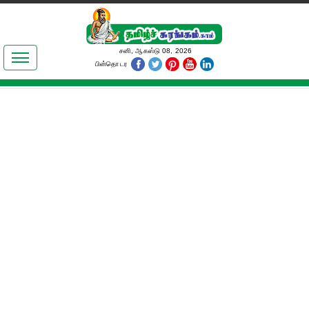
இலக்கியங்கள்
சனி, ஆகஸ்டு 08, 2026
பின்தொடர
தமிழ் உலகம்
அறிவியல்
பொதுஅறிவு
ஆன்மிகம்
ஜோதிடம்
மருத்துவம்
பெண்கள் பகுதி
நகைச்சுவை
கலையுலகம்