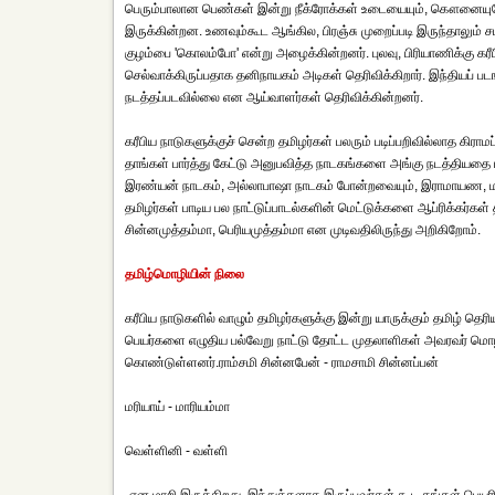
பெரும்பாலான பெண்கள் இன்று நீக்ரோக்கள் உடையையும், கௌனையும
இருக்கின்றன. உணவும்கூட ஆங்கில, பிரஞ்சு முறைப்படி இருந்தாலும் ச
குழம்பை 'கொலம்போ' என்று அழைக்கின்றனர். புலவு, பிரியாணிக்கு கரீ
செல்வாக்கிருப்பதாக தனிநாயகம் அடிகள் தெரிவிக்கிறார். இந்தியப் படங
நடத்தப்படவில்லை என ஆய்வாளர்கள் தெரிவிக்கின்றனர்.
கரீபிய நாடுகளுக்குச் சென்ற தமிழர்கள் பலரும் படிப்பறிவில்லாத கி
தாங்கள் பார்த்து கேட்டு அனுபவித்த நாடகங்களை அங்கு நடத்தியத
இரண்யன் நாடகம், அல்லாபாஷா நாடகம் போன்றவையும், இராமாயண, மகாப
தமிழர்கள் பாடிய பல நாட்டுப்பாடல்களின் மெட்டுக்களை ஆப்ரிக்கர்கள்
சின்னமுத்தம்மா, பெரியமுத்தம்மா என முடிவதிலிருந்து அறிகிறோம்.
தமிழ்மொழியின் நிலை
கரீபிய நாடுகளில் வாழும் தமிழர்களுக்கு இன்று யாருக்கும் தமிழ் தெர
பெயர்களை எழுதிய பல்வேறு நாட்டு தோட்ட முதலாளிகள் அவரவர் மொழிக
கொண்டுள்ளனர்.ராம்சமி சின்னபேன் - ராமசாமி சின்னப்பன்
மரியாய் - மாரியம்மா
வெள்ளினி - வள்ளி