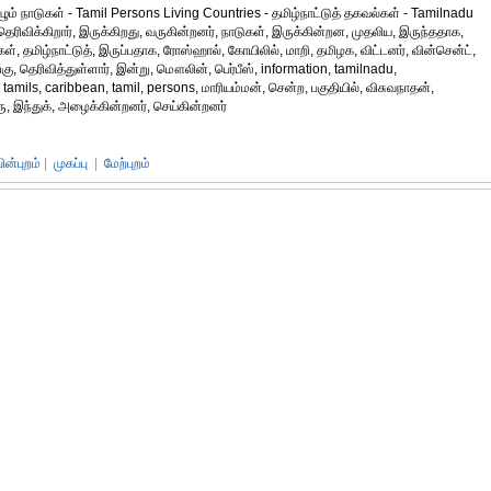
ாழும் நாடுகள் - Tamil Persons Living Countries - தமிழ்நாட்டுத் தகவல்கள் - Tamilnadu
், தெரிவிக்கிறார், இருக்கிறது, வருகின்றனர், நாடுகள், இருக்கின்றன, முதலிய, இருந்ததாக,
், தமிழ்நாட்டுத், இருப்பதாக, ரோஸ்ஹால், கோயிலில், மாறி, தமிழக, விட்டனர், வின்சென்ட்,
அங்கு, தெரிவித்துள்ளார், இன்று, மௌலின், பெர்பீஸ், information, tamilnadu,
amils, caribbean, tamil, persons, மாரியம்மன், சென்ற, பகுதியில், விசுவநாதன்,
ு, இந்துக், அழைக்கின்றனர், செய்கின்றனர்
பின்புறம்
|
முகப்பு
|
மேற்புறம்