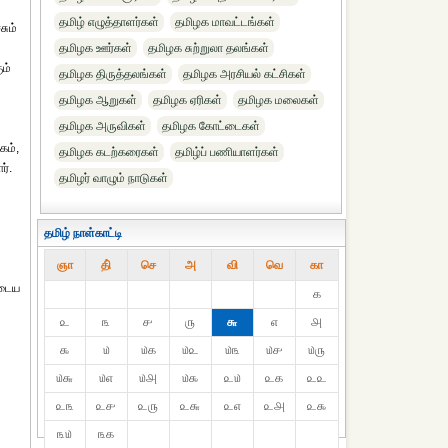
தமிழ் எழுத்தாளர்கள்
தமிழக மாவட்டங்கள்
சும்
தமிழக ஊர்கள்
தமிழக சுற்றுலா தலங்கள்
ும்
தமிழக திருத்தலங்கள்
தமிழக அரசியல் கட்சிகள்
தமிழக ஆறுகள்
தமிழக ஏரிகள்
தமிழக மலைகள்
தமிழக அருவிகள்
தமிழக கோட்டைகள்
கம்,
தமிழக கடற்கரைகள்
தமிழ்ப் பணியாளர்கள்
ர்.
தமிழர் வாழும் நாடுகள்
தமிழ் நாள்காட்டி
ஞா
தி்
செ
அ
வி
வெ
கா
ுடைய
௧
௨
௩
௪
௫
௬
௭
௮
௯
௰
௰௧
௰௨
௰௩
௰௪
௰௫
௰௬
௰௭
௰௮
௰௯
௨௰
௨௧
௨௨
௨௩
௨௪
௨௫
௨௬
௨௭
௨௮
௨௯
௩௰
௩௧