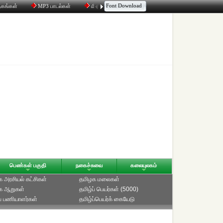
Font Download
தகங்கள்
MP3 பாடல்கள்
மின்னஞ்சல்
திரட்டி
உரையாடல்
பெண்கள் பகுதி
நகைச்சுவை
கலையுலகம்
 அரசியல் கட்சிகள்
தமிழக மலைகள்
க ஆறுகள்
தமிழ்ப் பெயர்கள் (5000)
ப் பணியாளர்கள்
தமிழ்ப்பெயர்க் கையேடு