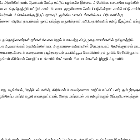
ே அணிகின்றனர். ஆண்கள் வேட்டி கட்டும் பழக்கமே இல்லை. அமெரிக்க உடைகளே வழக்கில்
மயசடங்கு நேரத்தில் மட்டும் சுண்டல், வடை முதலியவை செய்யப்படுகின்றன. காய்போட்டு காய்ச்
பியர்களிடம் செல்வாக்கு இருப்பதாகவும், முக்கிய உணவிடங்களில் கூட பிரியாணிக்கு
்களை வீடியோ நாடாக்கள் மூலம் பார்த்து வருகின்றனர். கரீபிய நாடுகளில் தமிழ் இதழ்கள் எங்க
ராமப்புற தொழிலாளர்கள் தங்கள் வேலை நேரம் போக மற்ற விடுமுறை காலங்களில் தமிழகத்தில்
ை பல ஆவணங்கள் தெரிவிக்கின்றன. அருணாசல கவிராயரின் இராமநாடகம், தேசிங்குராசன் நாட
ாரத கிளைக் கதைகளை நடித்ததையும் டி.டபிள்யூ.டி கொமின்ஸ் தம் நூலில் தெரிவித்துள்ளா
 தங்கள் கிரியோல் மொழிப் பாடல்களில் கேட்கலாம். சில பாடல்களின் இறுதி அடிகளில்
ியாது. ஆங்கிலம், பிரஞ்ச், ஸ்பானிஷ், கிரியோல் பேசுபவர்களாக மாறிப்போய் விட்டனர். தமிழர்கள
்கேற்ப மாற்றி எழுதி வைத்துள்ளனர். அதை மாற்றாமல் பல தமிழர்களும் அப்படியே வைத்துக்