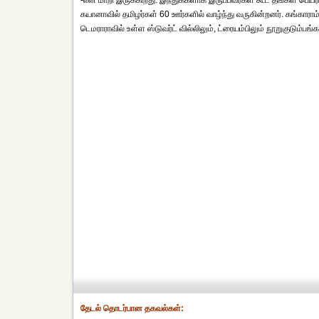
-என மாறி இருக்கிறது. இந்துக்களாக இருப்பவர்கள் கூட தங்கள் பெயரி
கயானாவில் தமிழர்கள் 60 ஊர்களில் வாழ்ந்து வருகின்றனர். கங்காராம
டெமராராவில் உள்ள ஸ்டுவர்ட் வில்லிலும், ட்ரையம்பிலும் நூறுகுடும்பங்
தேட‌ல் தொட‌ர்பான தகவ‌ல்க‌ள்: