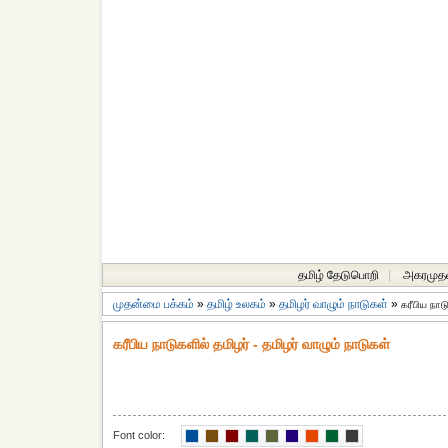
தமிழ் தேடுபொறி
|
அகரமுத
முதன்மை பக்கம்
»
தமிழ் உலகம்
»
தமிழர் வாழும் நாடுகள்
»
கரீபிய நாட
கரீபிய நாடுகளில் தமிழர் - தமிழர் வாழும் நாடுகள்
Font color: