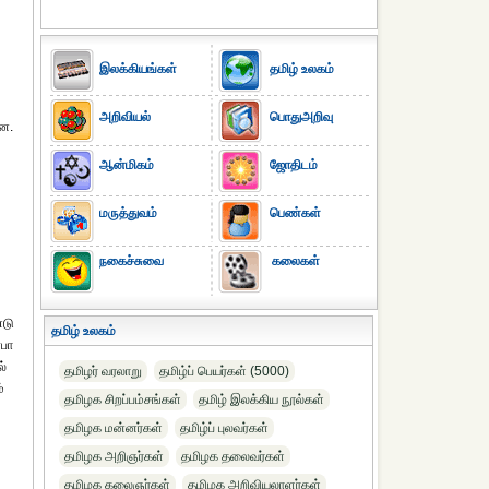
இலக்கியங்கள்
தமிழ் உலகம்
அறிவியல்
பொதுஅறிவு
றன.
ஆன்மிகம்
ஜோதிடம்
மருத்துவம்
பெண்கள்
நகைச்சுவை
கலைகள்
்டு
தமிழ் உலகம்
ௌபா
ல்
தமிழர் வரலாறு
தமிழ்ப் பெயர்கள் (5000)
்
தமிழக சிறப்பம்சங்கள்
தமிழ் இலக்கிய நூல்கள்
தமிழக மன்னர்கள்
தமிழ்ப் புலவர்கள்
தமிழக அறிஞர்கள்
தமிழக தலைவர்கள்
தமிழக கலைஞர்கள்
தமிழக அறிவியலாளர்கள்‎