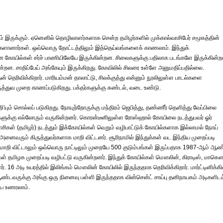
யம் இருக்கும். ஏனெனில் தொழிலாளர்களாக சென்ற தமிழர்களில் முக்கால்வாசிபேர் சமூகத்தின்
்தவர்களானார்கள். ஒவ்வொரு தோட்டத்திலும் இத்தெய்வங்களைக் காணலாம். இந்துக்
ன கோயில்கள் சர்ச் பாணியிலேயே இருக்கின்றன. சிலைகளுக்கு பதிலாக படங்களே இருக்கின்
ன்றன. சாதிப்பேய் அங்கேயும் இருக்கிறது. கோவிலில் சிலரை உள்ளே அனுமதிப்பதில்லை.
ன் தெரிவிக்கிறார். மாரியம்மன் தாலாட்டு, சிலக்குத்து என்னும் நூலிலுள்ள பாடல்களை
ிருத்துவ முறை காணப்படுகிறது. பக்தர்களுக்கு சுண்டல், வடை உண்டு.
றி'யும் சொல்லப் படுகிறது. நோயுற்றோருக்கு மந்திரம் ஜெபித்து, தண்ணீர் தெளித்து வேப்பிலை
்களுக்கு எல்லோரும் வருகின்றனர். கொரன்டீனிலுள்ள ரோஸ்ஹால் கோயிலை நடத்துபவர் ஓர்
தராசிகள் (தமிழர்) நடத்தும் இக்கோயில்கள் வெறும் வழிபாட்டுக் கோயில்களாக இல்லாமல் நோய்
 அனைவரும் கிருத்துவர்களாக மாறி விட்டனர். சூரிநாமில் இந்துக்கள் வட இந்திய முறைப்படி
்மாறி விட்டாலும் ஒவ்வொரு நாட்டிலும் முறையே 500 குடும்பங்கள் இருப்பதாக 1987-ஆம் ஆண
்கள் தமிழக முறைப்படி வழிபட்டு வருகின்றனர். இந்துக் கோயில்கள் மௌலின், கிராடிஸ், மாக
. 16 அடி உயரத்தில் இலிங்கம் மௌலின் கோயிலில் இருந்ததாக தெரிவிக்கிறார். மார்ட்டினிக்கி
் ஆண்டவருக்கு அங்கு ஒரு நினைவு பள்ளி இருந்ததாக வின்சென்ட் சாய்பு தனிநாயகம் அடிகளிடம
ையை உணரலாம்.