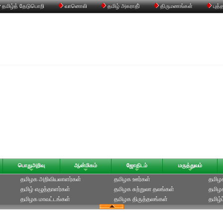
தமிழ்த் தேடுபொறி
வானொலி
தமிழ் அகராதி்
திருமணங்கள்
புத்
பொதுஅறிவு
ஆன்மிகம்
ஜோதிடம்
மருத்துவம்
தமிழக அறிவியலாளர்கள்‎
தமிழக ஊர்கள்
தமிழக
தமிழ் எழுத்தாளர்கள்
தமிழக சுற்றுலா தலங்கள்
தமிழ
தமிழக மாவட்டங்கள்
தமிழக திருத்தலங்கள்
தமிழ்