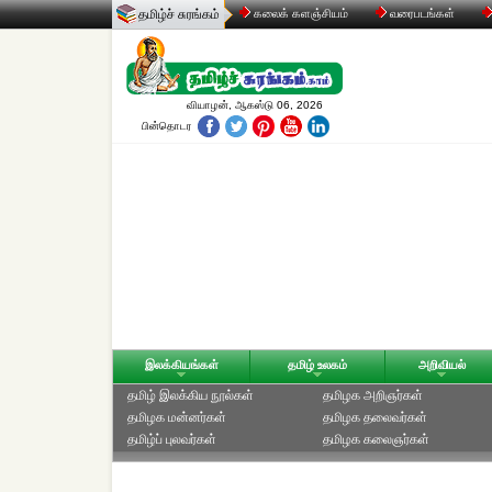
தமிழ்ச் சுரங்கம்
கலைக் களஞ்சியம்
வரைபடங்கள்
வியாழன், ஆகஸ்டு 06, 2026
பின்தொடர
இலக்கியங்கள்
தமிழ் உலகம்
அறிவியல்
தமிழ் இலக்கிய நூல்கள்
தமிழக அறிஞர்கள்
தமிழக மன்னர்கள்
தமிழக தலைவர்கள்
தமிழ்ப் புலவர்கள்
தமிழக கலைஞர்கள்