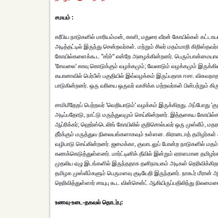
சமயம் :
கரீபிய நாடுகளில் மாரியம்மன், காளி, மதுரை வீரன் கோயில்கள் கட்டா
அடித்தட்டில் இருந்து சென்றவர்கள். மற்றும் சிலர் மதம்மாறி கிறிஸ
கோயில்களைக்கூட "சர்ச்" என்றே அழைக்கின்றனர். பெரும்பான்மையா
'சேவலை' காவு கொடுக்கும் வழக்கமும்; வேலாடும் வழக்கமும் இருக்கி
கயானாவில் பெர்பீஸ் பகுதியில் இவ்வழக்கம் இருப்பதாக ஈசா. விசுவநாத
பாடுகின்றனர். ஒரு வரியை ஒருவர் வாசிக்க மற்றவர்கள் பின்பற்றும் க
சாமிமீதேறப் பெற்றவர் 'வெறியாடும்' வழக்கம் இருக்கிறது. அப்போது 'கு
அடிப்பதோடு, நாட்டு மருத்துவமும் செய்கின்றனர். இத்தகைய கோயில
ஆப்ரிக்கர்; ஹெர்ஸ்டெலிங் கோயிலில் குறிசொல்பவர் ஒரு முஸ்லீம், ம
தீர்க்கும் மருத்துவ நிலையங்களாகவும் உள்ளன. கிரானடாத் தமிழர்கள்
வழிபாடு செய்கின்றனர். ஜமைக்கா, குவாடலுப் போன்ற நாடுகளில் மதம
கணக்கெடுத்துள்ளனர். மார்ட்டினிக் தீவில் இன்றும் ஏராளமான தமிழர
முதலிய ஏழு இடங்களில் இருந்ததாக தனிநாயகம் அடிகள் தெரிவிக்கிறார்
தமிழக முஸ்லீம்களும் பெருமளவு குடியேறி இருந்தனர். நாகூர் மீரான
தெரிவித்துள்ளார் சாயுபு கூட வின்சென்ட் ஆகியிருப்பதிலிந்து நிலம
உணவு-உடை-தகவல் தொடர்பு: