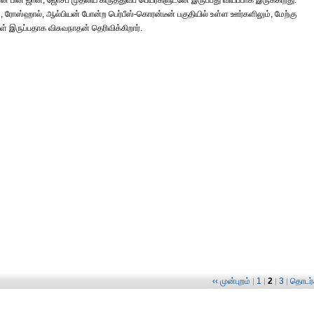
ன் பின் ஜான், ஜோசப் முதலிய கிருத்துவப் பெயர்களுடனே இருப்பது வியப்பாக இருக்கிறது.
், ரோஸ்ஹால், ஆல்பியன் போன்ற பெர்பீஸ்-கொரன்டீன் பகுதியில் உள்ள ஊர்களிலும், மேற்கு
கள் இருப்பதாக விசுவநாதன் தெரிவிக்கிறார்.
‹‹ முன்புறம்
1
2
3
தொடர்ச
|
|
|
|