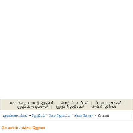
மகா அவதார பாபாஜி ஜோதிடம்
|
ஜோதிடப் பாடங்கள்
|
பிரபல ஜாதகங்கள்
|
ஜோதிடக் கட்டுரைகள்
|
ஜோதிடக் குறிப்புகள்
|
கேள்வி-பதில்கள்
முதன்மை பக்கம்
»
ஜோதிடம்
»
வேத ஜோதிடம்
»
கர்கா ஹோரா
»
4ம் பாவம்
4ம் பாவம் - கர்கா ஹோரா