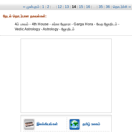
‹‹ முன்புறம்
1
2
12
13
14
15
16
35
36
தொடர்ச்சி ››
|
|
| ... |
|
|
|
|
| ... |
|
|
தேட‌ல் தொட‌ர்பான தகவ‌ல்க‌ள்:
4ம் பாவம் - 4th House - கர்கா ஹோரா - Garga Hora - வேத ஜோதிடம் -
Vedic Astrology - Astrology - ஜோதிடம்
இலக்கியங்கள்
தமிழ் உலகம்