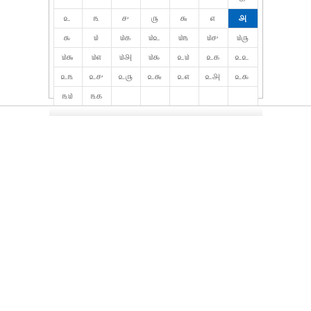
௨
௩
௪
௫
௬
௭
௮
௯
௰
௰௧
௰௨
௰௩
௰௪
௰௫
௰௬
௰௭
௰௮
௰௯
௨௰
௨௧
௨௨
௨௩
௨௪
௨௫
௨௬
௨௭
௨௮
௨௯
௩௰
௩௧