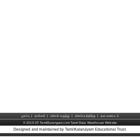
முகப்பு
|
நாங்கள்
|
உங்கள் கருத்து
|
விளம்பரத்திற்கு
|
தள வரைபடம்
© 2010-25 TamilSurangam.com Tamil Data Warehouse Website
Designed and maintained by TamilKalanjiyam Educational Trust.