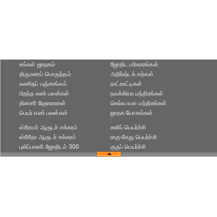
உங்கள் ஜாதகம்
ஜோதிட ப‌ரிகார‌ங்க‌ள்
திருமணப் பொருத்தம்
அதிர்ஷ்டக் கற்கள்
கணிதப் பஞ்சாங்கம்
நாட்காட்டிகள்
பிறந்த எண் பலன்கள்
நவக்கிரக மந்திரங்கள்
தினசரி ஹோரைகள்
செல்வ வள மந்திரங்கள்
பெயர் எண் பலன்கள்
ஜாதக யோகங்கள்
ஸ்ரீராமர் ஆரூடச் சக்கரம்
சனிப் பெயர்ச்சி
ஸ்ரீசீதா ஆரூடச் சக்கரம்
ராகு-கேது பெயர்ச்சி
புலிப்பாணி ஜோதிடம் 300
குருப் பெயர்ச்சி