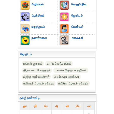
அறிவியல்
பொதுஅறிவு
ஆன்மிகம்
ஜோதிடம்
மருத்துவம்
பெண்கள்
நகைச்சுவை
கலைகள்
ஜோதிடம்
உங்கள் ஜாதகம்
கணிதப் பஞ்சாங்கம்
திருமணப் பொருத்தம்
5 வகை ஜோதிடக் குறிகள்
பிறந்த எண் பலன்கள்
பெயர் எண் பலன்கள்
ஸ்ரீராமர் ஆரூடச் சக்கரம்
ஸ்ரீசீதா ஆரூடச் சக்கரம்
தமிழ் நாள்காட்டி
ஞா
தி்
செ
அ
வி
வெ
கா
௧