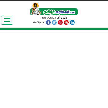
இலக்கியங்கள்
சனி, ஆகஸ்டு 08, 2026
பின்தொடர
தமிழ் உலகம்
அறிவியல்
பொதுஅறிவு
ஆன்மிகம்
ஜோதிடம்
மருத்துவம்
பெண்கள் பகுதி
நகைச்சுவை
கலையுலகம்