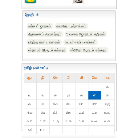
ஜோதிடம்
உங்கள் ஜாதகம்
கணிதப் பஞ்சாங்கம்
திருமணப் பொருத்தம்
5 வகை ஜோதிடக் குறிகள்
பிறந்த எண் பலன்கள்
பெயர் எண் பலன்கள்
ஸ்ரீராமர் ஆரூடச் சக்கரம்
ஸ்ரீசீதா ஆரூடச் சக்கரம்
தமிழ் நாள்காட்டி
ஞா
தி்
செ
அ
வி
வெ
கா
௧
௨
௩
௪
௫
௬
௭
௮
௯
௰
௰௧
௰௨
௰௩
௰௪
௰௫
௰௬
௰௭
௰௮
௰௯
௨௰
௨௧
௨௨
௨௩
௨௪
௨௫
௨௬
௨௭
௨௮
௨௯
௩௰
௩௧