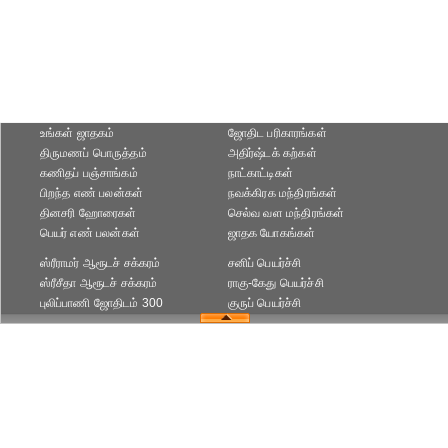
உங்கள் ஜாதகம்
ஜோதிட ப‌ரிகார‌ங்க‌ள்
திருமணப் பொருத்தம்
அதிர்ஷ்டக் கற்கள்
கணிதப் பஞ்சாங்கம்
நாட்காட்டிகள்
பிறந்த எண் பலன்கள்
நவக்கிரக மந்திரங்கள்
தினசரி ஹோரைகள்
செல்வ வள மந்திரங்கள்
பெயர் எண் பலன்கள்
ஜாதக யோகங்கள்
ஸ்ரீராமர் ஆரூடச் சக்கரம்
சனிப் பெயர்ச்சி
ஸ்ரீசீதா ஆரூடச் சக்கரம்
ராகு-கேது பெயர்ச்சி
புலிப்பாணி ஜோதிடம் 300
குருப் பெயர்ச்சி