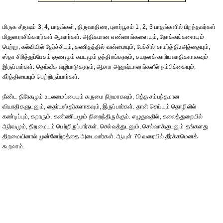
மிருக சீருஷம் 3, 4, பாதங்கள், திருவாதிரை, புனர்பூசம் 1, 2, 3 பாதங்களில் பிறந்தவர்கள்
மிதுனராசிக்காரர்கள் ஆவார்கள். அதிகமான எண்ணங்களையும், நோக்கங்களையும்
பெற்று, கல்வியில் தேர்ச்சியும், கணிதத்தில் வன்மையும், பேச்சில் சாமர்த்திஉஅத்தையும்,
ஸ்தா சிரித்துப்பேசும் குணமும் கபடமும் தந்திரங்களும், சுயநலக் காரியவாதிகளாகவும்
இருப்பார்கள். தெய்வீக வழிபாடுகளும், ஆசார அனுஷ்டானங்களீல் நம்பிக்கையும்,
கீர்த்தியையும் பெற்றிருப்பார்கள்.
நீண்ட திரேகமும் உடலமைப்பையும் கருமை நிறமாகவும், பித்த சம்பந்தமான
வியாதிகளுடனும், தைர்யஸ்தர்களாகவும், இருப்பார்கள். தான் செய்யும் தொழிலில்
கண்டிப்பும், கறாரும், கண்ணியமும் நிறைந்திருக்கும். எழுதுவதில், கலைத்துறையில்
ஆர்வமும், திறமையும் பெற்றிருப்பார்கள். செல்வத்துடனும், செல்வாக்குடனும் தங்களது
திறமையினால் முன்னேற்றத்தை அடைவார்கள். ஆயுள் 70 வரையில் தீர்க்கமெனக்
கூறலாம்.