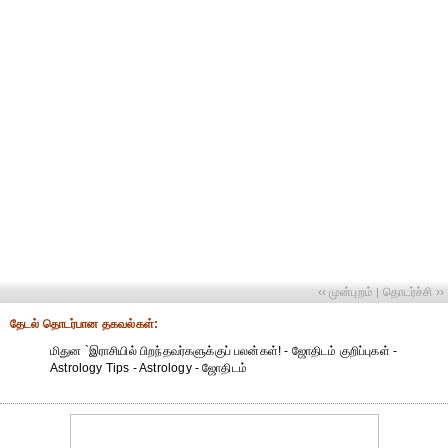
‹‹ முன்புறம்
தொடர்ச்சி ››
|
தேட‌ல் தொட‌ர்பான தகவ‌ல்க‌ள்:
மிதுன `இராசியில் பிறந்தவர்களுக்குப் பலன்கள்! - ஜோதிடம் குறிப்புகள் -
Astrology Tips - Astrology - ஜோதிடம்