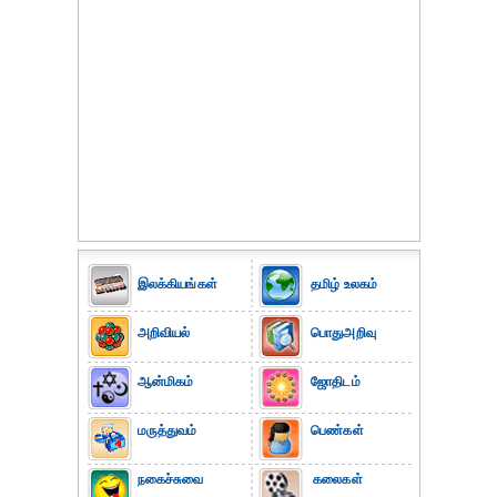
இலக்கியங்கள்
தமிழ் உலகம்
அறிவியல்
பொதுஅறிவு
ஆன்மிகம்
ஜோதிடம்
மருத்துவம்
பெண்கள்
நகைச்சுவை
கலைகள்