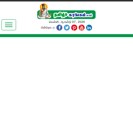
இலக்கியங்கள்
வெள்ளி, ஆகஸ்டு 07, 2026
பின்தொடர
தமிழ் உலகம்
அறிவியல்
பொதுஅறிவு
ஆன்மிகம்
ஜோதிடம்
மருத்துவம்
பெண்கள் பகுதி
நகைச்சுவை
கலையுலகம்