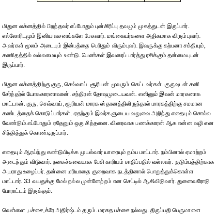
மிதுன லக்னத்தில் பிறந்தவர் எப்போதும் புன்சிரிப்பு தவழும் முகத்துடன் இருப்பார்.
எல்லோரிடமும் இனிய வசனங்களே பேசுவார். மங்கையர்களை அதிகமாக விரும்புவார்.
அவர்கள் மூலம் அடையும் இன்பத்தை பெரிதும் விரும்புவர். இவருக்கு கற்பனா சக்தியும்,
கணிதத்தில் வல்லமையும் உண்டு. பெண்கள் இவரைப் பார்த்து ரசிக்கும் தன்மையுடன்
இருப்பார்.
மிதுன லக்னத்திற்கு குரு, செவ்வாய். சூரியன் மூவரும் கெட்டவர்கள். குருவுடன் சனி
சேர்ந்தர்ல் யோககாரனாவான். சந்திரன் தோஷமுடையவன். எனினும் இவன் மாரகனாக
மாட்டான். குரு, செவ்வாய், சூரியன் மாரக ஸ்தானத்திலிருந்தால் மாரகத்திற்கு சமமான
கண்டத்தைக் கொடுப்பார்கள். ஏதற்கும் இவர்களுடைய வலுவை அறிந்து எதையும் சொல்ல
வேண்டும்.எப்போதும் ஏதேனும் ஒரு சிந்தனை. விரைவாக பணக்காரன் ஆக என்ன வழி என
சிந்தித்துக் கொண்டிருப்பார்.
எதையும் ஆரய்ந்து கண்டுபிடிக்க முயல்வார் யாரையும் நம்ப மாட்டார். நம்பினால் ஏமாற்றம்
அடைந்தும் விடுவார். நகைச்சுவையாக பேசி காரியம் சாதிப்பதில் வல்லவர். குடும்பத்திற்காக
அயராது உழைப்பர். தன்னை மரியாதை குறைவாக நடத்தினால் பொறுத்துக்கொள்ள
மாட்டார். 33 வயதுக்கு மேல் நல்ல முன்னேற்றம் என செட்டில் ஆகிவிடுவார். துனைவரோடு
போராட்டம் இருக்கும்.
வெள்ளை ,பச்சை,க்ரே அதிர்ஷ்டம் தரும். மரகத பச்சை நல்லது. திருப்பதி பெருமாளை