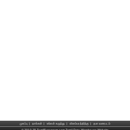
முகப்பு
|
நாங்கள்
|
உங்கள் கருத்து
|
விளம்பரத்திற்கு
|
தள வரைபடம்
© 2010-25 TamilSurangam.com Tamil Data Warehouse Website