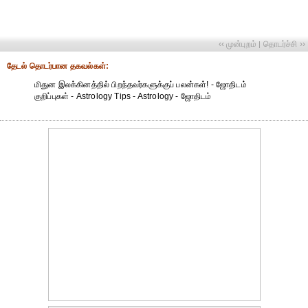
‹‹ முன்புறம்
தொடர்ச்சி ››
|
தேட‌ல் தொட‌ர்பான தகவ‌ல்க‌ள்:
மிதுன இலக்கினத்தில் பிறந்தவர்களுக்குப் பலன்கள்! - ஜோதிடம்
குறிப்புகள் - Astrology Tips - Astrology - ஜோதிடம்