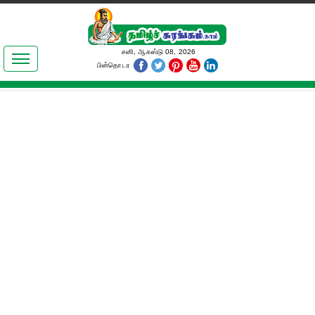
இலக்கியங்கள்
சனி, ஆகஸ்டு 08, 2026
பின்தொடர
தமிழ் உலகம்
அறிவியல்
பொதுஅறிவு
ஆன்மிகம்
ஜோதிடம்
மருத்துவம்
பெண்கள் பகுதி
நகைச்சுவை
கலையுலகம்