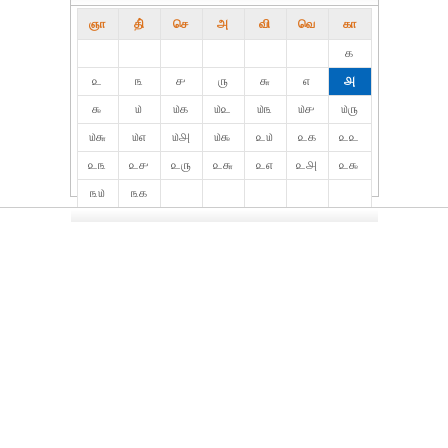
ஞா
தி்
செ
அ
வி
வெ
கா
௧
௨
௩
௪
௫
௬
௭
௮
௯
௰
௰௧
௰௨
௰௩
௰௪
௰௫
௰௬
௰௭
௰௮
௰௯
௨௰
௨௧
௨௨
௨௩
௨௪
௨௫
௨௬
௨௭
௨௮
௨௯
௩௰
௩௧