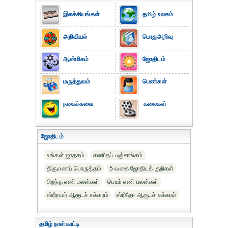
இலக்கியங்கள்
தமிழ் உலகம்
அறிவியல்
பொதுஅறிவு
ஆன்மிகம்
ஜோதிடம்
மருத்துவம்
பெண்கள்
நகைச்சுவை
கலைகள்
ஜோதிடம்
உங்கள் ஜாதகம்
கணிதப் பஞ்சாங்கம்
திருமணப் பொருத்தம்
5 வகை ஜோதிடக் குறிகள்
பிறந்த எண் பலன்கள்
பெயர் எண் பலன்கள்
ஸ்ரீராமர் ஆரூடச் சக்கரம்
ஸ்ரீசீதா ஆரூடச் சக்கரம்
தமிழ் நாள்காட்டி