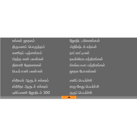
உங்கள் ஜாதகம்
ஜோதிட ப‌ரிகார‌ங்க‌ள்
திருமணப் பொருத்தம்
அதிர்ஷ்டக் கற்கள்
கணிதப் பஞ்சாங்கம்
நாட்காட்டிகள்
பிறந்த எண் பலன்கள்
நவக்கிரக மந்திரங்கள்
தினசரி ஹோரைகள்
செல்வ வள மந்திரங்கள்
பெயர் எண் பலன்கள்
ஜாதக யோகங்கள்
ஸ்ரீராமர் ஆரூடச் சக்கரம்
சனிப் பெயர்ச்சி
ஸ்ரீசீதா ஆரூடச் சக்கரம்
ராகு-கேது பெயர்ச்சி
புலிப்பாணி ஜோதிடம் 300
குருப் பெயர்ச்சி