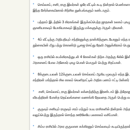
*
செவ்வாய், சனி, ராகு இவர்கள் ஒரே வீட்டில் கூடி நின்றால் பெண்கள
இந்த சேர்க்கையினால் சிற்சில துன்பங்களும் உண்டாகும்.
*
பத்தாம் இடத்தில் 3 கிரகங்கள் இருக்கப்பெற்ற ஜாதகன் உலகம் புக
ஞானியாகவும் யோகியாகவும் இருந்து மக்களுக்கு அருள் புரிவான்.
*
4ம் வீட்டிற்கு அதிபதியும் சந்திரனுக்கு நான்கிற்குடையோனும் எந்த 
துர்கையின் மீது பற்று கொண்டு பூஜை செய்து தேவி அனுக்கிரகம் பெ
*
ஒரு ராசியில் சுபக்கிரகத்துடன் 4 கோள்கள் நிற்க அதற்கு 4லில் 
அரசனைப் போல அனேகர் புகழ பொன் பொருள் பெற்று சிறப்பான்.
*
8க்குடையவன் 12க்குடையவன் செவ்வாய் ஆகிய மூவரும் எந்த இடத்
சந்திரன் பார்த்தால் சில காலம் வெளிநாட்டில் அதிக பணம் ஈட்டி பின்னர
*
சனி, செவ்வாய், ராகு இவர்கள் லக்னத்திற்கு இரண்டாம் இடத்தோனுடன
வீரபத்திரன் போன்ற தெய்வங்களை வணங்கி தேவதை அருள் பெற்று வசி
*
குருவும் சனியும் ராகுவும் சரம் மற்றும் உபய ராசிகளில் நின்றால் 
வலுப்பெற்று இருந்தால் சொந்த ஊரிலேயே பலகாலம் வசிப்பான்.
*
சிம்ம ராசியில் அசுர குருவான சுக்கிரனும் செவ்வாயும் கூடியிருந்தால