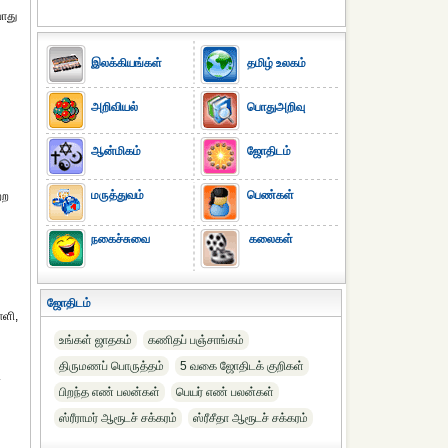
போது
இலக்கியங்கள்
தமிழ் உலகம்
அறிவியல்
பொதுஅறிவு
ஆன்மிகம்
ஜோதிடம்
மருத்துவம்
பெண்கள்
்ற
நகைச்சுவை
கலைகள்
ஜோதிடம்
ாளி,
உங்கள் ஜாதகம்
கணிதப் பஞ்சாங்கம்
திருமணப் பொருத்தம்
5 வகை ஜோதிடக் குறிகள்
ி
பிறந்த எண் பலன்கள்
பெயர் எண் பலன்கள்
ஸ்ரீராமர் ஆரூடச் சக்கரம்
ஸ்ரீசீதா ஆரூடச் சக்கரம்