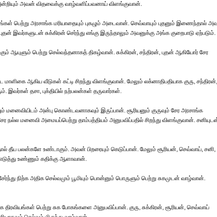
 அன்றியும் அவன் விதவைக்கு வாழ்வளிப்பவனாய் விளங்குவான்.
ங்கள் பெற்று அரசாங்க மரியாதையும் புகழும் அடைவான். செவ்வாயும் புதனும் இணைந்தால் அ
தன் இவர்களுடன் சுக்கிரன் செர்ந்து எங்கு இருந்தாலும் அவனுக்கு அங்க குறைபாடு ஏற்படும்.
ழகும் ஆயுளும் பெற்று செல்வந்தனாகத் திகழ்வான். சுக்கிரன், சந்திரன், புதன் ஆகியோர் சேர
ாளிகை ஆகிய வீடுகள் கட்டி சிறந்து விளங்குவான். மேலும் லக்னாதிபதியாக குரு, சந்திரன்
். இவர்கள் தசா, புக்தியில் நற்பலன்கள் தருவார்கள்.
வும் மனைவியிடம் அன்பு கொண்டவனாகவும் இருப்பான். சூரியனும் குருவும் சேர அரசாங்க
் சேர நல்ல மனைவி அமையப்பெற்று தாம்பத்தியம் அனுபவிப்பதில் சிறந்து விளங்குவான். சனியுடன
தால் தீய பலன்களே உண்டாகும். அவன் பிறரையும் கெடுப்பான். மேலும் சூரியன், செவ்வாய், சனி,
ை எடுத்து உண்ணும் கதிக்கு ஆளாவான்.
சேர்ந்து நிற்க அதிக செல்வமும் பூமியும் பொன்னும் பொருளும் பெற்று சுகமுடன் வாழ்வான்.
 திரவியங்கள் பெற்று சுக போகங்களை அனுபவிப்பான். குரு, சுக்கிரன், சூரியன், செவ்வாய்