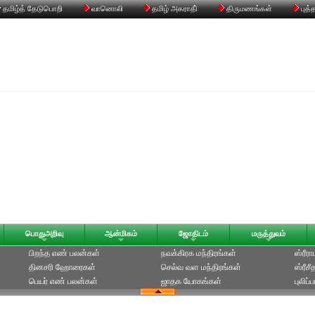
தமிழ்த் தேடுபொறி
வானொலி
தமிழ் அகராதி்
திருமணங்கள்
புத்
பொதுஅறிவு
ஆன்மிகம்
ஜோதிடம்
மருத்துவம்
பிறந்த எண் பலன்கள்
நவக்கிரக மந்திரங்கள்
ஸ்ரீர
தினசரி ஹோரைகள்
செல்வ வள மந்திரங்கள்
ஸ்ரீச
பெயர் எண் பலன்கள்
ஜாதக யோகங்கள்
புலிப