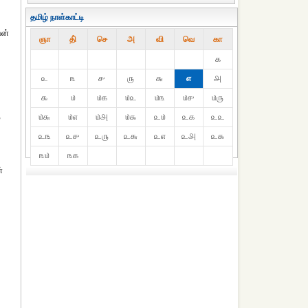
தமிழ் நாள்காட்டி
வன்
ஞா
தி்
செ
அ
வி
வெ
கா
௧
௨
௩
௪
௫
௬
௭
௮
௯
௰
௰௧
௰௨
௰௩
௰௪
௰௫
,
௰௬
௰௭
௰௮
௰௯
௨௰
௨௧
௨௨
௨௩
௨௪
௨௫
௨௬
௨௭
௨௮
௨௯
௩௰
௩௧
்