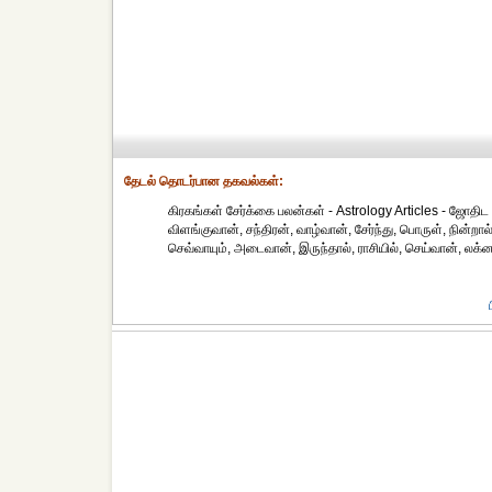
தேட‌ல் தொட‌ர்பான தகவ‌ல்க‌ள்:
கிரகங்கள் சேர்க்கை பலன்கள் - Astrology Articles - ஜோதிட க
விளங்குவான், சந்திரன், வாழ்வான், சேர்ந்து, பொருள், நின்றால்
செவ்வாயும், அடைவான், இருந்தால், ராசியில், செய்வான், லக்னத்