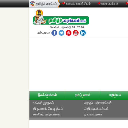
தமிழ்ச் சுரங்கம்
கலைக் களஞ்சியம்
வரைபடங்கள்
வெள்ளி, ஆகஸ்டு 07, 2026
பின்தொடர
இலக்கியங்கள்
தமிழ் உலகம்
அறிவியல்
உங்கள் ஜாதகம்
ஜோதிட ப‌ரிகார‌ங்க‌ள்
திருமணப் பொருத்தம்
அதிர்ஷ்டக் கற்கள்
கணிதப் பஞ்சாங்கம்
நாட்காட்டிகள்