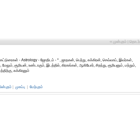
‹‹ முன்புறம்
தொடர்ச
|
ட்டுரைகள் - Astrology - ஜோதிடம் - * , ஜாதகன், பெற்று, சுக்கிரன், செவ்வாய், இவர்கள்,
, மேலும், சூரியன், உண்டாகும், இடத்தில், கிரகங்கள், ஆகியோர், சிறந்து, சூரியனும், மற்றும்,
திற்கு, சுக்கிரனும்
பின்புறம்
|
முகப்பு
|
மேற்புறம்