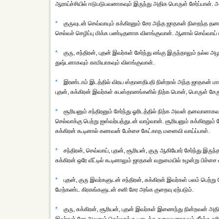
ஆராய்ச்சியில் ஈடுபடுபவனாகவும் இருந்து அதிக பொருள் சேர்ப்பான்.
*
குருவுடன் செவ்வாயும் சுக்கிரனும் சேர அந்த ஜாதகன் நிறைந்த தன
செல்வச் செழிப்பு மிக்க பண்டிதனாக விளங்குவான். ஆனால் செவ்வாய் பு
*
குரு, சந்திரன், புதன் இவர்கள் சேர்ந்து எங்கு இருந்தாலும் நல்ல அ
துஷ்டனாகவும் காமியாகவும் விளங்குவான்.
*
இரண்டாம் இடத்தில் விரய ஸ்தானதிபதி நின்றால் அந்த ஜாதகன் மாட ம
புதன், சுக்கிரன் இவர்கள் சுபஸ்தானங்களில் நிற்க பொன், பொருள் சேரும
*
சூரியனும் சந்திரனும் சேர்ந்து ஓரிடத்தில் நிற்க அவன் தனவானாக
செல்வாக்கு பெற்று ஐஸ்வர்யத்துடன் வாழ்வான். சூரியனும் சுக்கிரனும
சுக்கிரன் கூடினால் கணவன் பேச்சை கேட்காத மனைவி வாய்ப்பாள்.
*
சந்திரன், செவ்வாய், புதன், சூரியன், குரு ஆகியோர் சேர்ந்து இருந்
சுக்கிரன் ஒரே வீட்டில் கூடினாலும் ஜாதகன் வறுமையில் உழன்று பிச்ச
*
புதன், குரு இவர்களுடன் சந்திரன், சுக்கிரன் இவர்கள் பலம் பெற்று 
மேற்கண்ட கிரகங்களுடன் சனி சேர அங்க குறைவு ஏற்படும்.
*
குரு, சுக்கிரன், சூரியன், புதன் இவர்கள் இணைந்து நின்றவன் அதிக