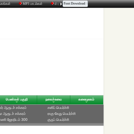
Font Download
தகங்கள்
MP3 பாடல்கள்
மின்னஞ்சல்
திரட்டி
உரையாடல்
பெண்கள் பகுதி
நகைச்சுவை
கலையுலகம்
ாமர் ஆரூடச் சக்கரம்
சனிப் பெயர்ச்சி
ீதா ஆரூடச் சக்கரம்
ராகு-கேது பெயர்ச்சி
்பாணி ஜோதிடம் 300
குருப் பெயர்ச்சி