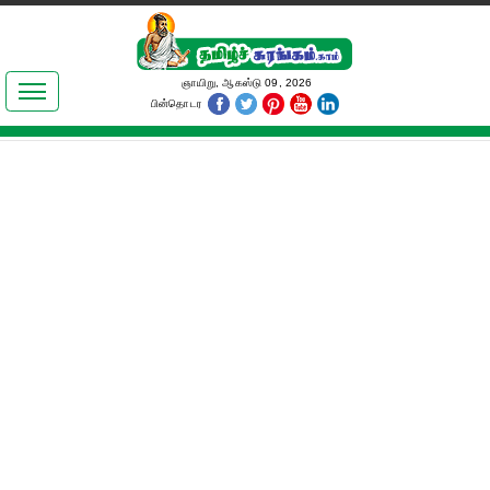
இலக்கியங்கள்
ஞாயிறு, ஆகஸ்டு 09, 2026
பின்தொடர
தமிழ் உலகம்
அறிவியல்
பொதுஅறிவு
ஆன்மிகம்
ஜோதிடம்
மருத்துவம்
பெண்கள் பகுதி
நகைச்சுவை
கலையுலகம்