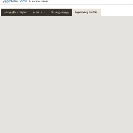
முதன்மை பக்கம்
»
வரைபடங்கள்
பாதை திட்டமிடுநர்
வரைபடம்
போக்குவரத்து
தொலைவு கணிப்பு