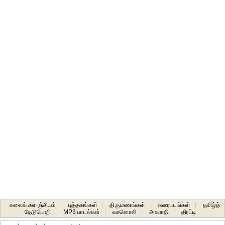
கலைக் களஞ்சியம்
|
புத்தகங்கள்
|
திருமணங்கள்
|
வரைபடங்கள்
|
தமிழ்த்
தேடுபொறி
|
MP3 பாடல்கள்
|
வானொலி
|
அகராதி
|
திரட்டி