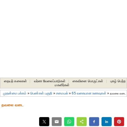
தையற் கலைகள்
|
வர்ண வேலைப்பாடுகள்
|
கைவினை பொருட்கள்
|
புகழ் பெற்ற
மகளிர்கள்
முதன்மை பக்கம்
»
பெண்கள் பகுதி
»
சமையல்
»
65 வகையான உணவுகள்
»
தவலை வடை
தவலை வடை