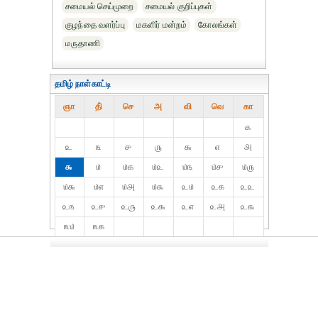
சமையல் செய்முறை
சமையல் குறிப்புகள்
குழந்தை வளர்ப்பு
மகளிர் மன்றம்
கோலங்கள்
மருதாணி
தமிழ் நாள்காட்டி
ஞா
தி்
செ
அ
வி
வெ
கா
௧
௨
௩
௪
௫
௬
௭
௮
௯
௰
௰௧
௰௨
௰௩
௰௪
௰௫
௰௬
௰௭
௰௮
௰௯
௨௰
௨௧
௨௨
௨௩
௨௪
௨௫
௨௬
௨௭
௨௮
௨௯
௩௰
௩௧