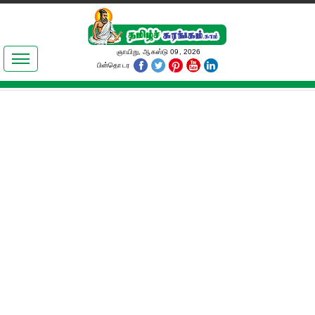
இலக்கியங்கள்
ஞாயிறு, ஆகஸ்டு 09, 2026
பின்தொடர
தமிழ் உலகம்
அறிவியல்
பொதுஅறிவு
ஆன்மிகம்
ஜோதிடம்
மருத்துவம்
பெண்கள் பகுதி
நகைச்சுவை
கலையுலகம்