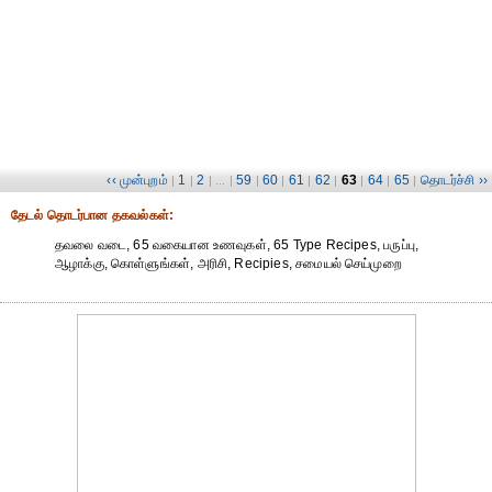
‹‹ முன்புறம்
1
2
59
60
61
62
63
64
65
தொடர்ச்சி ››
|
|
| ... |
|
|
|
|
|
|
|
தேட‌ல் தொட‌ர்பான தகவ‌ல்க‌ள்:
தவலை வடை, 65 வகையான உணவுகள், 65 Type Recipes, பருப்பு,
ஆழாக்கு, கொள்ளுங்கள், அரிசி, Recipies, சமையல் செய்முறை