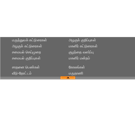
மருத்துவக் கட்டுரைகள்
அழகுக் குறிப்புகள்
அழகுக் கட்டுரைகள்
மகளிர் கட்டுரைகள்
சமையல் செய்முறை
குழந்தை வளர்ப்பு
சமையல் குறிப்புகள்
மகளிர் மன்றம்
சாதனை பெண்கள்
கோலங்கள்
வீடு-தோட்டம்
மருதாணி