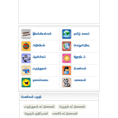
இலக்கியங்கள்
தமிழ் உலகம்
அறிவியல்
பொதுஅறிவு
ஆன்மிகம்
ஜோதிடம்
மருத்துவம்
பெண்கள்
நகைச்சுவை
கலைகள்
பெண்கள் பகுதி
மருத்துவக் கட்டுரைகள்
அழகுக் கட்டுரைகள்
அழகுக் குறிப்புகள்
மகளிர் கட்டுரைகள்